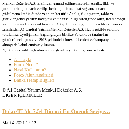
Menkul Değerler A.Ş. tarafından garanti edilmemektedir. Analiz, fikir ve
yorumlar bilgi amaçlı verilip, herhangi bir menfaat sağlama amacı
güdülmemektedir. Sitede yer alan her türlü Analiz, fikir, yorum, tablo ve
grafikler genel yatırım tavsiyesi ve finansal bilgi niteliğinde olup, ticari amaçlı
kullanılmasından kaynaklanan ve 3. kişiler dahil uğranılan maddi ve manevi
zararlardan A1 Capital Yatırım Menkul Değerler A.Ş. hiçbir şekilde sorumlu
tutulamaz. Üyeliğinizin başlangıcıyla birlikte Forexkocu tarafından
gönderilecek eposta ve SMS şeklindeki forex bültenleri ve kampanyaları
almayı da kabul etmiş sayılırsınız.
*Şirketimiz kaldıraçlı alım-satım işlemleri yetki belgesine sahiptir.
Anasayfa
Forex Nedir?
Nasıl Kullanırım?
Forex Altın Analizleri
Banka Hesap Bilgileri
© A1 Capital Yatırım Menkul Değerler A.Ş.
DİĞER İÇERİKLER
Dolar/TL’de 7.54 Direnci En Önemli Seviye…
Mart 4 2021 12:12