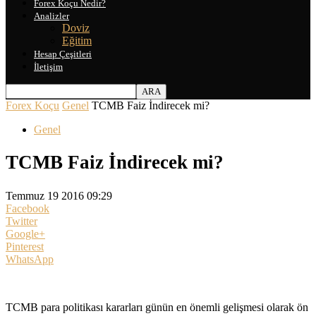
Forex Koçu Nedir?
Analizler
Doviz
Eğitim
Hesap Çeşitleri
İletişim
Forex Koçu
Genel
TCMB Faiz İndirecek mi?
Genel
TCMB Faiz İndirecek mi?
Temmuz 19 2016 09:29
Facebook
Twitter
Google+
Pinterest
WhatsApp
TCMB para politikası kararları günün en önemli gelişmesi olarak ön