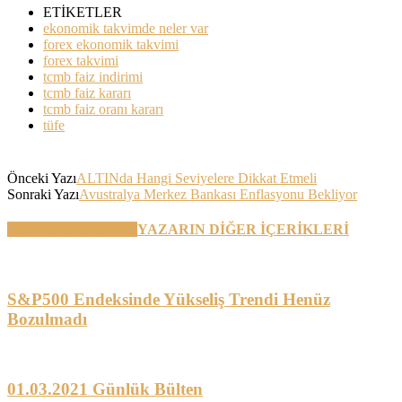
ETİKETLER
ekonomik takvimde neler var
forex ekonomik takvimi
forex takvimi
tcmb faiz indirimi
tcmb faiz kararı
tcmb faiz oranı kararı
tüfe
Önceki Yazı
ALTINda Hangi Seviyelere Dikkat Etmeli
Sonraki Yazı
Avustralya Merkez Bankası Enflasyonu Bekliyor
BENZER YAZILAR
YAZARIN DİĞER İÇERİKLERİ
S&P500 Endeksinde Yükseliş Trendi Henüz
Bozulmadı
01.03.2021 Günlük Bülten