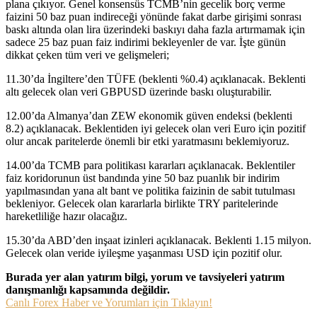
plana çıkıyor. Genel konsensüs TCMB’nin gecelik borç verme
faizini 50 baz puan indireceği yönünde fakat darbe girişimi sonrası
baskı altında olan lira üzerindeki baskıyı daha fazla artırmamak için
sadece 25 baz puan faiz indirimi bekleyenler de var. İşte günün
dikkat çeken tüm veri ve gelişmeleri;
11.30’da İngiltere’den TÜFE (beklenti %0.4) açıklanacak. Beklenti
altı gelecek olan veri GBPUSD üzerinde baskı oluşturabilir.
12.00’da Almanya’dan ZEW ekonomik güven endeksi (beklenti
8.2) açıklanacak. Beklentiden iyi gelecek olan veri Euro için pozitif
olur ancak paritelerde önemli bir etki yaratmasını beklemiyoruz.
14.00’da TCMB para politikası kararları açıklanacak. Beklentiler
faiz koridorunun üst bandında yine 50 baz puanlık bir indirim
yapılmasından yana alt bant ve politika faizinin de sabit tutulması
bekleniyor. Gelecek olan kararlarla birlikte TRY paritelerinde
hareketliliğe hazır olacağız.
15.30’da ABD’den inşaat izinleri açıklanacak. Beklenti 1.15 milyon.
Gelecek olan veride iyileşme yaşanması USD için pozitif olur.
Burada yer alan yatırım bilgi, yorum ve tavsiyeleri yatırım
danışmanlığı kapsamında değildir.
Canlı Forex Haber ve Yorumları için Tıklayın!