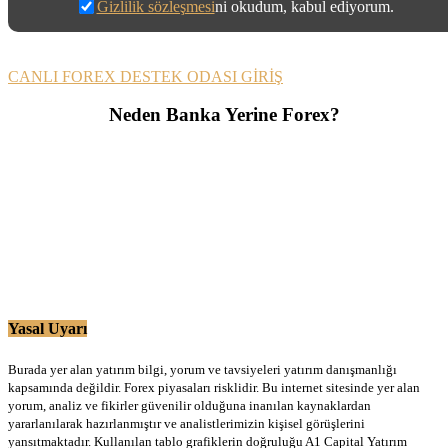
Gizlilik sözleşmesi
ni okudum, kabul ediyorum.
CANLI FOREX DESTEK ODASI GİRİŞ
Neden Banka Yerine Forex?
Yasal Uyarı
Burada yer alan yatırım bilgi, yorum ve tavsiyeleri yatırım danışmanlığı
kapsamında değildir. Forex piyasaları risklidir. Bu internet sitesinde yer alan
yorum, analiz ve fikirler güvenilir olduğuna inanılan kaynaklardan
yararlanılarak hazırlanmıştır ve analistlerimizin kişisel görüşlerini
yansıtmaktadır. Kullanılan tablo grafiklerin doğruluğu A1 Capital Yatırım