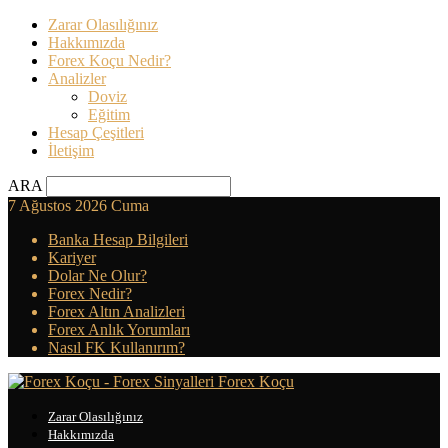
Zarar Olasılığınız
Hakkımızda
Forex Koçu Nedir?
Analizler
Doviz
Eğitim
Hesap Çeşitleri
İletişim
ARA
7 Ağustos 2026 Cuma
Banka Hesap Bilgileri
Kariyer
Dolar Ne Olur?
Forex Nedir?
Forex Altın Analizleri
Forex Anlık Yorumları
Nasıl FK Kullanırım?
Forex Koçu
Zarar Olasılığınız
Hakkımızda