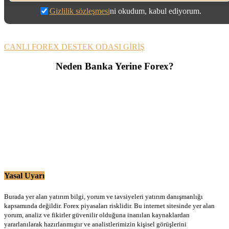
Gizlilik sözleşmesi
ni okudum, kabul ediyorum.
CANLI FOREX DESTEK ODASI GİRİŞ
Neden Banka Yerine Forex?
Yasal Uyarı
Burada yer alan yatırım bilgi, yorum ve tavsiyeleri yatırım danışmanlığı
kapsamında değildir. Forex piyasaları risklidir. Bu internet sitesinde yer alan
yorum, analiz ve fikirler güvenilir olduğuna inanılan kaynaklardan
yararlanılarak hazırlanmıştır ve analistlerimizin kişisel görüşlerini