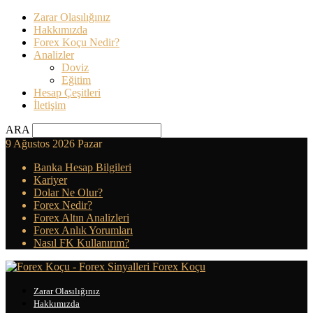
Zarar Olasılığınız
Hakkımızda
Forex Koçu Nedir?
Analizler
Doviz
Eğitim
Hesap Çeşitleri
İletişim
ARA
9 Ağustos 2026 Pazar
Banka Hesap Bilgileri
Kariyer
Dolar Ne Olur?
Forex Nedir?
Forex Altın Analizleri
Forex Anlık Yorumları
Nasıl FK Kullanırım?
Forex Koçu
Zarar Olasılığınız
Hakkımızda