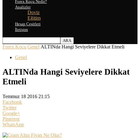
Forex Koçu Nedir?
Analizler
Doviz
Eğitim
Hesap Çeşitleri
İletişim
Forex Koçu
Genel
ALTINda Hangi Seviyelere Dikkat Etmeli
Genel
ALTINda Hangi Seviyelere Dikkat
Etmeli
Temmuz 18 2016 21:15
Facebook
Twitter
Google+
Pinterest
WhatsApp