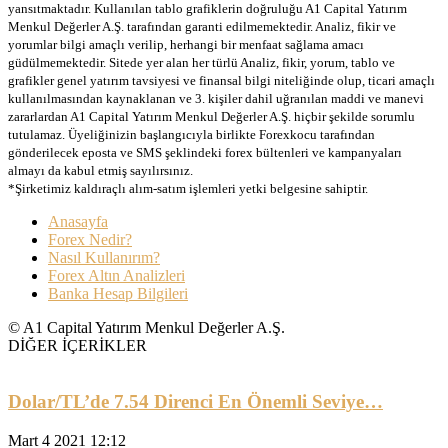
yansıtmaktadır. Kullanılan tablo grafiklerin doğruluğu A1 Capital Yatırım
Menkul Değerler A.Ş. tarafından garanti edilmemektedir. Analiz, fikir ve
yorumlar bilgi amaçlı verilip, herhangi bir menfaat sağlama amacı
güdülmemektedir. Sitede yer alan her türlü Analiz, fikir, yorum, tablo ve
grafikler genel yatırım tavsiyesi ve finansal bilgi niteliğinde olup, ticari amaçlı
kullanılmasından kaynaklanan ve 3. kişiler dahil uğranılan maddi ve manevi
zararlardan A1 Capital Yatırım Menkul Değerler A.Ş. hiçbir şekilde sorumlu
tutulamaz. Üyeliğinizin başlangıcıyla birlikte Forexkocu tarafından
gönderilecek eposta ve SMS şeklindeki forex bültenleri ve kampanyaları
almayı da kabul etmiş sayılırsınız.
*Şirketimiz kaldıraçlı alım-satım işlemleri yetki belgesine sahiptir.
Anasayfa
Forex Nedir?
Nasıl Kullanırım?
Forex Altın Analizleri
Banka Hesap Bilgileri
© A1 Capital Yatırım Menkul Değerler A.Ş.
DİĞER İÇERİKLER
Dolar/TL’de 7.54 Direnci En Önemli Seviye…
Mart 4 2021 12:12