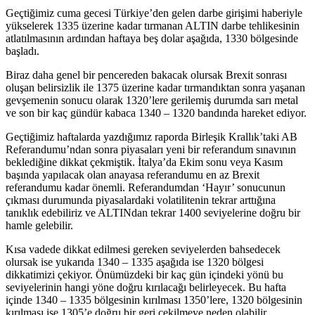
Geçtiğimiz cuma gecesi Türkiye’den gelen darbe girişimi haberiyle
yükselerek 1335 üzerine kadar tırmanan ALTIN darbe tehlikesinin
atlatılmasının ardından haftaya beş dolar aşağıda, 1330 bölgesinde
başladı.
Biraz daha genel bir pencereden bakacak olursak Brexit sonrası
oluşan belirsizlik ile 1375 üzerine kadar tırmandıktan sonra yaşanan
gevşemenin sonucu olarak 1320’lere gerilemiş durumda sarı metal
ve son bir kaç gündür kabaca 1340 – 1320 bandında hareket ediyor.
Geçtiğimiz haftalarda yazdığımız raporda Birleşik Krallık’taki AB
Referandumu’ndan sonra piyasaları yeni bir referandum sınavının
beklediğine dikkat çekmiştik. İtalya’da Ekim sonu veya Kasım
başında yapılacak olan anayasa referandumu en az Brexit
referandumu kadar önemli. Referandumdan ‘Hayır’ sonucunun
çıkması durumunda piyasalardaki volatilitenin tekrar arttığına
tanıklık edebiliriz ve ALTINdan tekrar 1400 seviyelerine doğru bir
hamle gelebilir.
Kısa vadede dikkat edilmesi gereken seviyelerden bahsedecek
olursak ise yukarıda 1340 – 1335 aşağıda ise 1320 bölgesi
dikkatimizi çekiyor. Önümüzdeki bir kaç gün içindeki yönü bu
seviyelerinin hangi yöne doğru kırılacağı belirleyecek. Bu hafta
içinde 1340 – 1335 bölgesinin kırılması 1350’lere, 1320 bölgesinin
kırılması ise 1305’e doğru bir geri çekilmeye neden olabilir.