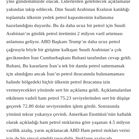
yine gündemimizde olacak. Liderlerden gelebilecek açıklamalar
yakından takip edilecek. Dün Suudi Arabistan Kralının katıldığı
toplantıda ülkenin yedek petrol kapasitesinin kullanıma
hazırlandığını duyurdu. Bu da daha ucuz bir petrol için Suudi
Arabistan’ın günlük petrol üretimini 2 milyon varil artırması
anlamına geliyor. ABD Başkanı Trump’ın daha ucuz petrol
çağrısıyla böyle bir girişime kalkışan Suudi Arabistan’a çok
gecikmeden İran Cumhurbaşkanı Ruhani tarafından cevap geldi.
Ruhani, Bu kararların İran’a tek bir damla petrol sattırmamak
için alındığını ancak İran’ın petrol ihracatında bulunamaması
halinde bölgedeki hiçbir ülkenin petrol ihracatına izin
vermeyecekleri yönünde sert bir açıklama geldi. Açıklamalardan
etkilenen vadeli ham petrol 75.23 seviyelerinden sert bir düşüşe
geçerek 72.80 dolar seviyesinden işlem gördü. Sonrasında
yönünü tekrar yukarıya çevirdi. Amerikan Enstitüsü’nün haftalık
olarak açıkladığı ham petrol stoklarına göre yaşanan 4.5 milyon
varillik azalış, yarın açıklanacak ABD Ham petrol stokları verisi
için de bir sinyal niteliği taşıyabilir. Stokların azalacağı