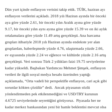
Dün yurt içinde enflasyon verisini takip ettik. TÜİK, haziran ayı
enflasyon verilerini açıkladı. 2018 yılı Haziran ayında bir önceki
aya göre yüzde 2.61, bir önceki yılın Aralık ayına göre yüzde
9.17, bir önceki yılın aynı ayına göre yüzde 15.39 ve on iki aylık
ortalamalara göre yüzde 11.49 artış gerçekleşti. Ana harcama
grupları itibariyle 2018 yılı Haziran ayında endekste yer alan
gruplardan, haberleşmede yüzde 4.76, ulaştırmada yüzde 2.66,
ev eşyasında yüzde 2.24 ve eğlence ve kültürde yüzde 2.16 artış
gerçekleşti. Veri sonrası Türk 2 yıllıkları faizi 19.75 seviyelerine
kadar yükseldi. Başbakan Yardımcısı Mehmet Şimşek, enflasyon
verileri ile ilgili sosyal medya hesabı üzerinden yaptığı
açıklamada, “Orta vadeli bir perspektifle enflasyon, cari açık gibi
sorunlar kökten çözülür” dedi. Ancak piyasanın sözlü
yönlendirmeden pek etkilenmediğini ve USD/TRY kurunun
4.6725 seviyelerinde seyrettiğini görüyoruz. Piyasada her ne
kadar merkez bankasından yeni bir hamle beklentisi mevcut olsa