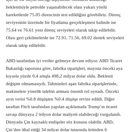
beklentisiyle petrolde yaşanabilecek olası yukarı yönlü
hareketlerde 75.05 direncinin test edildiğini görebiliriz. Direnç
seviyesinin üzerinde bir fiyatlama gerçekleşmesi halinde ise
75.64 ve 76.61 yeni direnç seviyeleri olarak takip edilebilir.
Olası geri çekilmelerde ise 72.91, 71.56, 69.02 destek seviyeleri
olarak takip edilebilir.
ABD tarafından iyi veriler gelmeye devam ediyor. ABD Ticaret
Bakanlığı raporuna göre, fabrika siparişleri, mayısta önceki aya
kıyasla yüzde 0,4 artışla 498,2 milyar dolar oldu. Beklenti
değişim olmamasıydı. Tahminleri aşan fabrika siparişlerinde,
makinelere yönelik talebin artması önemli rol oynadı. Önceki
ayın verisi %0.8 düşüşten %0.4 düşüşe revize edildi. Diğer
taraftan Fitch tarafından yapılan açıklamada Trump’ın ticaret
savaşı dünyaya 2 trilyon dolar maliyeti olabileceği vurgulandı.
Dünyada Çin kaynaklı endişeler söz konusu olabilir. ABD,
Çin’den ithal ettiği 34 milyar dolar tutarında üründen 6