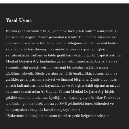
Yasal Uyarı
Burada yer alan yatırım bilgi, yorum ve tavsiyeleri yatırım danışmanlığı
kapsamında değildir. Forex piyasaları risklidir. Bu internet sitesinde yer
alan yorum, analiz ve fikirler güvenilir olduğuna inanılan kaynaklardan
yararlanılarak hazırlanmıştır ve analistlerimizin kişisel görüşlerini
yansıtmaktadır. Kullanılan tablo grafiklerin doğruluğu A1 Capital Yatırım
Menkul Değerler A.Ş. tarafından garanti edilmemektedir. Analiz, fikir ve
yorumlar bilgi amaçlı verilip, herhangi bir menfaat sağlama amacı
güdülmemektedir. Sitede yer alan her türlü Analiz, fikir, yorum, tablo ve
grafikler genel yatırım tavsiyesi ve finansal bilgi niteliğinde olup, ticari
amaçlı kullanılmasından kaynaklanan ve 3. kişiler dahil uğranılan maddi
ve manevi zararlardan A1 Capital Yatırım Menkul Değerler A.Ş. hiçbir
şekilde sorumlu tutulamaz. Üyeliğinizin başlangıcıyla birlikte Forexkocu
tarafından gönderilecek eposta ve SMS şeklindeki forex bültenleri ve
kampanyaları almayı da kabul etmiş sayılırsınız.
*Şirketimiz kaldıraçlı alım-satım işlemleri yetki belgesine sahiptir.