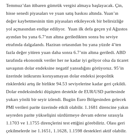
Temmuz’dan itibaren gümrük vergisi almaya başlayacak. Çin,
hisse senedi piyasaları ve yuan satış baskısı altında. Yuan’ın
değer kaybetmesinin tüm piyasaları etkileyecek bir belirsizliğe
yol açmasından endişe ediliyor. Yuan ilk defa geçen yıl Ağustos
ayından bu yana 6.7’nın altına geriledikten sonra bu seviye
etrafında dalgalandı. Haziran ortasından bu yana yüzde 4’ten
fazla değer yitiren yuan daha sonra 6.7’nin altına geriledi. ABD
tarafında ekonomik veriler her ne kadar iyi geliyor olsa da ticaret
savaşının dolar endeksine negatif yansıdığını görüyoruz. 95’in
üzerinde istikrarını koruyamayan dolar endeksi jeopolitik
risklerdeki artış ile birlikte 94.53 seviyelerine kadar geri çekildi.
Dolar endeksindeki düşüşten destekle de EUR/USD paritesinde
yukarı yönlü bir seyir izlendi. Bugün Euro Bölgesinden gelecek
PMI verileri parite üzerinde etkili olabilir. 1.1681 direncine yakın
seyreden parite yükselişini sürdürmeye devam ederse sırasıyla
1.1703 ve 1.1755 dirençlerini test ettiğini görebiliriz. Olası geri
çekilmelerde ise 1.1651, 1.1628, 1.1598 destekleri aktif olabilir.