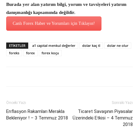
Burada yer alan yatırım bilgi, yorum ve tavsiyeleri yatırım
danışmanlığı kapsamında değildir.
Canlı Forex Haber ve Yorumları için Tıklayın!
ETİKETLER
a1 capital menkul değerler
dolar kaç tl
dolar ne olur
foreks
forex
forex koçu
Önceki Yazı
Sonraki Yazı
Enflasyon Rakamları Merakla
Ticaret Savaşının Piyasalar
Bekleniyor ! – 3 Temmuz 2018
Üzerindeki Etkisi – 4 Temmuz
2018