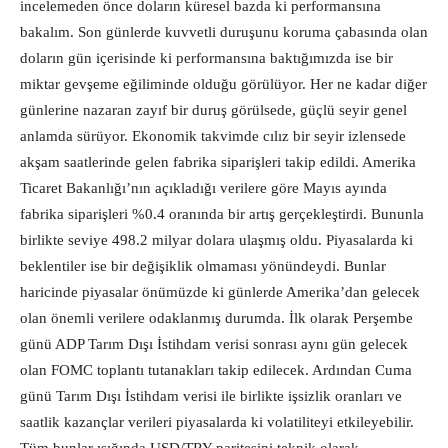
incelemeden önce doların küresel bazda ki performansına
bakalım. Son günlerde kuvvetli duruşunu koruma çabasında olan
doların gün içerisinde ki performansına baktığımızda ise bir
miktar gevşeme eğiliminde olduğu görülüyor. Her ne kadar diğer
günlerine nazaran zayıf bir duruş görülsede, güçlü seyir genel
anlamda sürüyor. Ekonomik takvimde cılız bir seyir izlensede
akşam saatlerinde gelen fabrika siparişleri takip edildi. Amerika
Ticaret Bakanlığı’nın açıkladığı verilere göre Mayıs ayında
fabrika siparişleri %0.4 oranında bir artış gerçekleştirdi. Bununla
birlikte seviye 498.2 milyar dolara ulaşmış oldu. Piyasalarda ki
beklentiler ise bir değişiklik olmaması yönündeydi. Bunlar
haricinde piyasalar önümüzde ki günlerde Amerika’dan gelecek
olan önemli verilere odaklanmış durumda. İlk olarak Perşembe
günü ADP Tarım Dışı İstihdam verisi sonrası aynı gün gelecek
olan FOMC toplantı tutanakları takip edilecek. Ardından Cuma
günü Tarım Dışı İstihdam verisi ile birlikte işsizlik oranları ve
saatlik kazançlar verileri piyasalarda ki volatiliteyi etkileyebilir.