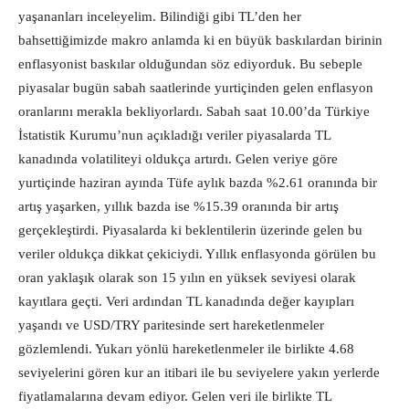
yaşananları inceleyelim. Bilindiği gibi TL’den her
bahsettiğimizde makro anlamda ki en büyük baskılardan birinin
enflasyonist baskılar olduğundan söz ediyorduk. Bu sebeple
piyasalar bugün sabah saatlerinde yurtiçinden gelen enflasyon
oranlarını merakla bekliyorlardı. Sabah saat 10.00’da Türkiye
İstatistik Kurumu’nun açıkladığı veriler piyasalarda TL
kanadında volatiliteyi oldukça artırdı. Gelen veriye göre
yurtiçinde haziran ayında Tüfe aylık bazda %2.61 oranında bir
artış yaşarken, yıllık bazda ise %15.39 oranında bir artış
gerçekleştirdi. Piyasalarda ki beklentilerin üzerinde gelen bu
veriler oldukça dikkat çekiciydi. Yıllık enflasyonda görülen bu
oran yaklaşık olarak son 15 yılın en yüksek seviyesi olarak
kayıtlara geçti. Veri ardından TL kanadında değer kayıpları
yaşandı ve USD/TRY paritesinde sert hareketlenmeler
gözlemlendi. Yukarı yönlü hareketlenmeler ile birlikte 4.68
seviyelerini gören kur an itibari ile bu seviyelere yakın yerlerde
fiyatlamalarına devam ediyor. Gelen veri ile birlikte TL