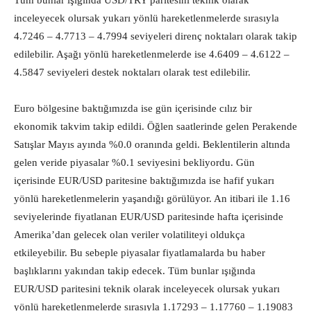
Tüm bunlar ışığında USD/TRY paritesini teknik olarak
inceleyecek olursak yukarı yönlü hareketlenmelerde sırasıyla
4.7246 – 4.7713 – 4.7994 seviyeleri direnç noktaları olarak takip
edilebilir. Aşağı yönlü hareketlenmelerde ise 4.6409 – 4.6122 –
4.5847 seviyeleri destek noktaları olarak test edilebilir.
Euro bölgesine baktığımızda ise gün içerisinde cılız bir
ekonomik takvim takip edildi. Öğlen saatlerinde gelen Perakende
Satışlar Mayıs ayında %0.0 oranında geldi. Beklentilerin altında
gelen veride piyasalar %0.1 seviyesini bekliyordu. Gün
içerisinde EUR/USD paritesine baktığımızda ise hafif yukarı
yönlü hareketlenmelerin yaşandığı görülüyor. An itibari ile 1.16
seviyelerinde fiyatlanan EUR/USD paritesinde hafta içerisinde
Amerika’dan gelecek olan veriler volatiliteyi oldukça
etkileyebilir. Bu sebeple piyasalar fiyatlamalarda bu haber
başlıklarını yakından takip edecek. Tüm bunlar ışığında
EUR/USD paritesini teknik olarak inceleyecek olursak yukarı
yönlü hareketlenmelerde sırasıyla 1.17293 – 1.17760 – 1.19083