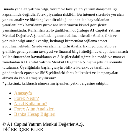
Burada yer alan yatırım bilgi, yorum ve tavsiyeleri yatırım danışmanlığı
kapsamında değildir. Forex piyasaları risklidir. Bu internet sitesinde yer alan
yorum, analiz ve fikirler güvenilir olduğuna inanılan kaynaklardan
yararlanılarak hazırlanmıştır ve analistlerimizin kişisel görüşlerini
yansıtmaktadır. Kullanılan tablo grafiklerin doğruluğu A1 Capital Yatırım
Menkul Değerler A.Ş. tarafından garanti edilmemektedir. Analiz, fikir ve
yorumlar bilgi amaçlı verilip, herhangi bir menfaat sağlama amacı
güdülmemektedir. Sitede yer alan her türlü Analiz, fikir, yorum, tablo ve
grafikler genel yatırım tavsiyesi ve finansal bilgi niteliğinde olup, ticari amaçlı
kullanılmasından kaynaklanan ve 3. kişiler dahil uğranılan maddi ve manevi
zararlardan A1 Capital Yatırım Menkul Değerler A.Ş. hiçbir şekilde sorumlu
tutulamaz. Üyeliğinizin başlangıcıyla birlikte Forexkocu tarafından
gönderilecek eposta ve SMS şeklindeki forex bültenleri ve kampanyaları
almayı da kabul etmiş sayılırsınız.
*Şirketimiz kaldıraçlı alım-satım işlemleri yetki belgesine sahiptir.
Anasayfa
Forex Nedir?
Nasıl Kullanırım?
Forex Altın Analizleri
Banka Hesap Bilgileri
© A1 Capital Yatırım Menkul Değerler A.Ş.
DİĞER İÇERİKLER