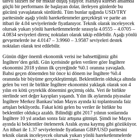
tahvil faizleri ise bir miktar düşüş yaşıyor. Haftaya küresel anlamda
güçlü bir performans ile başlayan dolar, ilerleyen günlerde bu
gücünü yavaşlatarak sürdürdü. Tüm bunlar ışığında USD/TRY
paritesinde aşağı yönlü hareketlenmeler gerçekleşti ve parite an
itibari ile 4.04 seviyelerinde fiyatlanıyor. Teknik olarak inceleyecek
olursak yukarı yönlü hareketlenmelerde sırasıyla 4.0555 – 4.0705 –
4.0834 seviyeleri direnç noktaları olarak takip edilebilir. Aşağı yönlü
gevşemelerde ise 4.0147 – 3.9960 – 3.9587 seviyeleri destek
noktaları olarak test edilebilir.
Günün diğer önemli ekonomik verisi ise bahsettiğimiz gibi
İngiltere’den geldi. Gün içerisinde gelen verilere göre İngiltere
ekonomisi 2018 yılının ilk çeyreğinde %0.1 oranına yavaşladı.
Bahsi geçen dönemden bir önce ki dönem ise İngiltere %0.4
oranında bir büyüme gerçekleştirmişti. Beklentilerin oldukça altında
gelen bu veri ile birlikte İngiltere ekonomisi yaklaşık olarak son 4
yılın en kötü çeyreklik dönemini geçirmiş oldu. Veri ile birlikte
sterlinde sert değer kayıpları yaşandı. Yılın ilk aylarında piyasalar
İngiltere Merkez Bankası’ndan Mayıs ayında ki toplantısında faiz
artışları bekliyordu. Fakat kötü gelen bu veriler ile birlikte bu
beklentiler oldukça azaldı. Bilindiği gibi 2017 yılının sonlarında
İngiltere 10 yıl aradan sonra faiz artışına gitmişti. Şimdi ise Mayıs
ayında ki beklentiler ötelenerek Aralık ayına kaymış gibi gözüküyor.
An itibari ile 1.37 seviyelerinde fiyatlanan GBP/USD paritesini
teknik olarak inceleyecek olursak yukarı yönlü hareketlenmelerde