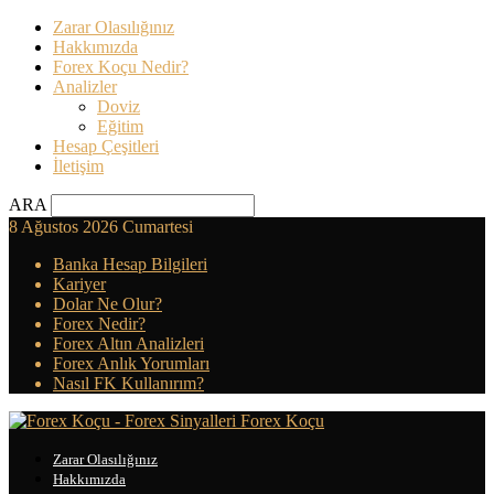
Zarar Olasılığınız
Hakkımızda
Forex Koçu Nedir?
Analizler
Doviz
Eğitim
Hesap Çeşitleri
İletişim
ARA
8 Ağustos 2026 Cumartesi
Banka Hesap Bilgileri
Kariyer
Dolar Ne Olur?
Forex Nedir?
Forex Altın Analizleri
Forex Anlık Yorumları
Nasıl FK Kullanırım?
Forex Koçu
Zarar Olasılığınız
Hakkımızda