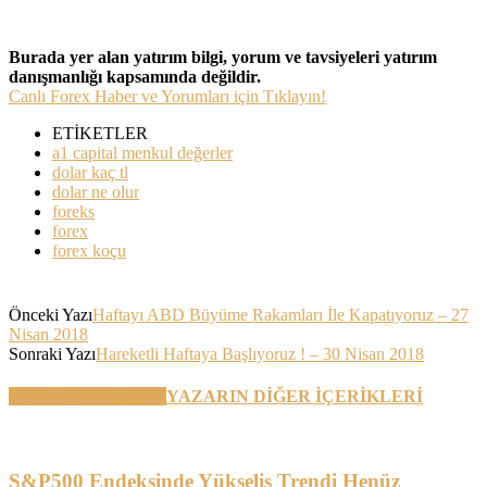
Burada yer alan yatırım bilgi, yorum ve tavsiyeleri yatırım
danışmanlığı kapsamında değildir.
Canlı Forex Haber ve Yorumları için Tıklayın!
ETİKETLER
a1 capital menkul değerler
dolar kaç tl
dolar ne olur
foreks
forex
forex koçu
Önceki Yazı
Haftayı ABD Büyüme Rakamları İle Kapatıyoruz – 27
Nisan 2018
Sonraki Yazı
Hareketli Haftaya Başlıyoruz ! – 30 Nisan 2018
BENZER YAZILAR
YAZARIN DİĞER İÇERİKLERİ
S&P500 Endeksinde Yükseliş Trendi Henüz