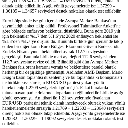
sırasıyla 1.38740 – 1.39359 – 1.40389 seviyeleri direnç noktaları
olarak takip edilebilir. Aşağı yönlü gevşemelerde ise 1.37299 –
1.36185 – 1.34657 seviyeleri destek noktaları olarak test edilebilir.
Euro bölgesinde ise gün içerisinde Avrupa Merkez Bankası’nın
yayımladığı anket takip edildi. Profesyonel Tahminciler Anketi’ne
göre bölgede enflasyon beklentisi düşürüldü. Buna göre 2019 yılı
için beklentiler %1.7’den %1.6’ya; 2020 enflasyon beklentisi ise
%1.8’den %1.7’ye düşürüldü. Bununla birlikte gün içerisinde takip
edilen bir diğer konu Euro Bölgesi Ekonomi Güveni Endeksi idi.
Endeks Nisan ayında beklentileri aşarak 112.7 seviyesinde
gerçekleşti. Bununla birlikte mart ayı değeri 112.6 seviyesinden
112.7 seviyesine revize edildi. Bilindiği gibi dün Avrupa Merkez
Bankası faiz oranı kararını vermiş ve beklentilere paralel olarak
herhangi bir değişikliğe gitmemişti. Ardından AMB Başkanı Mario
Draghi basın toplantısı düzenlemiş ve bu toplantıda ki konuşmaları
ile birlikte kısa süre için EUR/USD paritesi yukarı yönlü
hareketlenip 1.2209 seviyelerini görmüştü. Fakat buralarda
tutunamayan parite dolarında toparlanma eğilimleri ile birlikte aşağı
yönlü gevşemişti. An itibari ile 1.21 seviyelerinde fiyatlanan
EUR/USD paritesini teknik olarak inceleyecek olursak yukarı yönlü
hareketlenmelerde sırasıyla 1.21769 – 1.22503 – 1.23640 seviyeleri
direnç noktaları olarak takip edilebilir. Aşağı yönlü gevşemelerde ise
1.20632 – 1.20229 – 1.19092 seviyeleri destek noktaları olarak test
edilebilir.