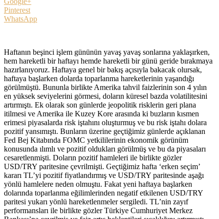
Google+
Pinterest
WhatsApp
Haftanın beşinci işlem gününün yavaş yavaş sonlarına yaklaşırken,
hem hareketli bir haftayı hemde hareketli bir günü geride bırakmaya
hazırlanıyoruz. Haftaya genel bir bakış açısıyla bakacak olursak,
haftaya başlarken dolarda toparlanma hareketlerinin yaşandığı
görülmüştü. Bununla birlikte Amerika tahvil faizlerinin son 4 yılın
en yüksek seviyelerini görmesi, doların küresel bazda volatilitesini
artırmıştı. Ek olarak son günlerde jeopolitik risklerin geri plana
itilmesi ve Amerika ile Kuzey Kore arasında ki buzların kısmen
erimesi piyasalarda risk iştahını oluşturmuş ve bu risk iştahı dolara
pozitif yansımıştı. Bunların üzerine geçtiğimiz günlerde açıklanan
Fed Bej Kitabında FOMC yetkililerinin ekonomik görünüm
konusunda ılımlı ve pozitif oldukları görülmüş ve bu da piyasaları
cesaretlenmişti. Doların pozitif hamleleri ile birlikte gözler
USD/TRY paritesine çevrilmişti. Geçtiğimiz hafta ‘erken seçim’
kararı TL’yi pozitif fiyatlandırmış ve USD/TRY paritesinde aşağı
yönlü hamlelere neden olmuştu. Fakat yeni haftaya başlarken
dolarında toparlanma eğilimlerinden negatif etkilenen USD/TRY
paritesi yukarı yönlü hareketlenmeler sergiledi. TL’nin zayıf
performansları ile birlikte gözler Türkiye Cumhuriyet Merkez