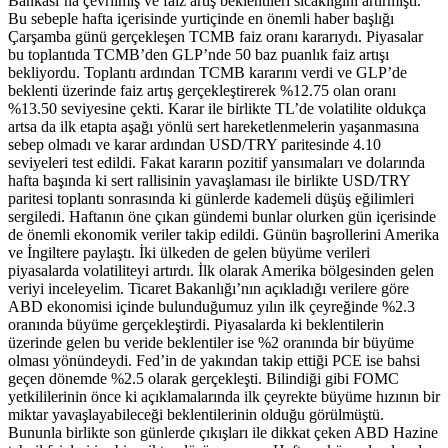
Bankası’na çevrilmiş ve faiz artış beklentileri sıcaklığını artırmıştı.
Bu sebeple hafta içerisinde yurtiçinde en önemli haber başlığı
Çarşamba günü gerçekleşen TCMB faiz oranı kararıydı. Piyasalar
bu toplantıda TCMB’den GLP’nde 50 baz puanlık faiz artışı
bekliyordu. Toplantı ardından TCMB kararını verdi ve GLP’de
beklenti üzerinde faiz artış gerçekleştirerek %12.75 olan oranı
%13.50 seviyesine çekti. Karar ile birlikte TL’de volatilite oldukça
artsa da ilk etapta aşağı yönlü sert hareketlenmelerin yaşanmasına
sebep olmadı ve karar ardından USD/TRY paritesinde 4.10
seviyeleri test edildi. Fakat kararın pozitif yansımaları ve dolarında
hafta başında ki sert rallisinin yavaşlaması ile birlikte USD/TRY
paritesi toplantı sonrasında ki günlerde kademeli düşüş eğilimleri
sergiledi. Haftanın öne çıkan gündemi bunlar olurken gün içerisinde
de önemli ekonomik veriler takip edildi. Günün başrollerini Amerika
ve İngiltere paylaştı. İki ülkeden de gelen büyüme verileri
piyasalarda volatiliteyi artırdı. İlk olarak Amerika bölgesinden gelen
veriyi inceleyelim. Ticaret Bakanlığı’nın açıkladığı verilere göre
ABD ekonomisi içinde bulunduğumuz yılın ilk çeyreğinde %2.3
oranında büyüme gerçekleştirdi. Piyasalarda ki beklentilerin
üzerinde gelen bu veride beklentiler ise %2 oranında bir büyüme
olması yönündeydi. Fed’in de yakından takip ettiği PCE ise bahsi
geçen dönemde %2.5 olarak gerçekleşti. Bilindiği gibi FOMC
yetkililerinin önce ki açıklamalarında ilk çeyrekte büyüme hızının bir
miktar yavaşlayabileceği beklentilerinin olduğu görülmüştü.
Bununla birlikte son günlerde çıkışları ile dikkat çeken ABD Hazine