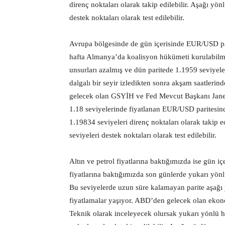
direnç noktaları olarak takip edilebilir. Aşağı y
destek noktaları olarak test edilebilir.
Avrupa bölgesinde de gün içerisinde EUR/USD pari
hafta Almanya’da koalisyon hükümeti kurulabilmes
unsurları azalmış ve dün paritede 1.1959 seviyel
dalgalı bir seyir izledikten sonra akşam saatlerin
gelecek olan GSYİH ve Fed Mevcut Başkanı Janet Yel
1.18 seviyelerinde fiyatlanan EUR/USD paritesi
1.19834 seviyeleri direnç noktaları olarak takip 
seviyeleri destek noktaları olarak test edilebilir.
Altın ve petrol fiyatlarına baktığımızda ise gün içe
fiyatlarına baktığımızda son günlerde yukarı yön
Bu seviyelerde uzun süre kalamayan parite aşağı yö
fiyatlamalar yaşıyor. ABD’den gelecek olan ekonomi
Teknik olarak inceleyecek olursak yukarı yönlü h