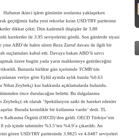
Haftanın ikinci işlem gününün sonlarına yaklaşırken
 olarak geçtiğimiz hafta yeni rekorlar kıran USD/TRY paritesine
etler dikkat çekti. Dün kademeli düşüşler ile 3.88
önlü hareketler ile 3.95 seviyelerini gördü. Son günlerde siyasi
de yine ABD’de halen süren Reza Zarraf davası ile ilgili bir
ab suçlamaları kabul etti. Davaya bakan ABD’li savcı
 yapmak üzere bugün yada yarın mahkemeye getirileceğini
n yükseldi. Bununla birlikte gün içerisinde TCMB’nin
Yayınlanan veriye göre Eylül ayında aylık bazda %0.63
nı Nihat Zeybekçi kur hakkında açıklamalarda bulundu.
timinden önce durulacağını belirtti. Bu dalgalanma
 Zeybekçi; ek olarak ‘Spekülasyon saiki ile hareket edenler
a kaşırlar. Burada kesinlikle bir kullanma vardır’ dedi. TL
i ve Kalkınma Örgütü (OECD)’den geldi. OECD Türkiye’nin
 yılı içinde tahminler %3.5’ten %4.9’a çıkarıldı. An
elerini gören USD/TRY paritesinde 3.9825 ve 4.0487 seviyeleri