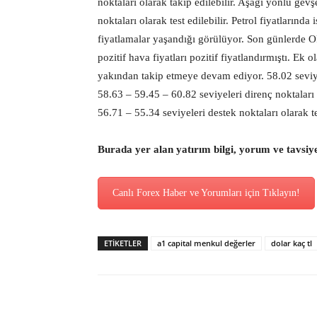
noktaları olarak takip edilebilir. Aşağı yönlü ge
noktaları olarak test edilebilir. Petrol fiyatlarınd
fiyatlamalar yaşandığı görülüyor. Son günlerde 
pozitif hava fiyatları pozitif fiyatlandırmıştı. Ek
yakından takip etmeye devam ediyor. 58.02 seviy
58.63 – 59.45 – 60.82 seviyeleri direnç noktaları 
56.71 – 55.34 seviyeleri destek noktaları olarak tes
Burada yer alan yatırım bilgi, yorum ve tavsiy
Canlı Forex Haber ve Yorumları için Tıklayın!
ETİKETLER
a1 capital menkul değerler
dolar kaç tl