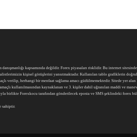
m danışmanlığı kapsamında değildir. Forex piyasaları risklidir. Bu internet sitesind
alistlerimizin kişisel görüşlerini yansıtmaktadır. Kullanılan tablo grafiklerin doğ
açlı verilip, herhangi bir menfaat sağlama amacı güdülmemektedir. Sitede yer alan he
ari amaçlı kullanılmasından kaynaklanan ve 3. kişiler dahil uğranılan maddi ve mane
ıyla birlikte Forexkocu tarafından gönderilecek eposta ve SMS şeklindeki forex bü
 sahiptir.