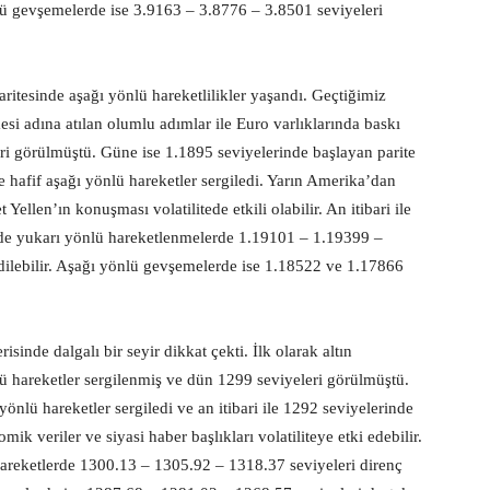
önlü gevşemelerde ise 3.9163 – 3.8776 – 3.8501 seviyeleri
tesinde aşağı yönlü hareketlilikler yaşandı. Geçtiğimiz
i adına atılan olumlu adımlar ile Euro varlıklarında baskı
eri görülmüştü. Güne ise 1.1895 seviyelerinde başlayan parite
de hafif aşağı yönlü hareketler sergiledi. Yarın Amerika’dan
len’ın konuşması volatilitede etkili olabilir. An itibari ile
nde yukarı yönlü hareketlenmelerde 1.19101 – 1.19399 –
edilebilir. Aşağı yönlü gevşemelerde ise 1.18522 ve 1.17866
risinde dalgalı bir seyir dikkat çekti. İlk olarak altın
lü hareketler sergilenmiş ve dün 1299 seviyeleri görülmüştü.
nlü hareketler sergiledi ve an itibari ile 1292 seviyelerinde
k veriler ve siyasi haber başlıkları volatiliteye etki edebilir.
areketlerde 1300.13 – 1305.92 – 1318.37 seviyeleri direnç