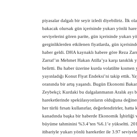
piyasalar dalgalı bir seyir izledi diyebiliriz. İlk
bakacak olursak gün içerisinde yukarı yönlü harek
seviyelerini gören parite, gün içerisinde yukarı y
gerginliklerden etkilenen fiyatlarda, gün içerisin
haber geldi. DHA kaynaklı habere göre Reza Zarr
Zarraf’ın Mehmet Hakan Atilla’ya karşı tanıklık
belirtti. Bu haber üzerine kurda volatilite kısme
yayınladığı Konut Fiyat Endeksi’ni takip ettik. 
oranında bir artış yaşandı. Bugün Ekonomi Baka
Zeybekçi; Kurdaki bu dalgalanmanın Aralık ayı bi
hareketlerinde spekülasyonların olduğuna değinen
her türlü fırsatı kullanırlar, değerlendirirler, hatt
kanadında başka bir haberde Ekonomik İşbirliğ
büyüme tahminini %3.4’ten %6.1’e yükseltti. 2018
itibariyle yukarı yönlü hareketler ile 3.97 seviy