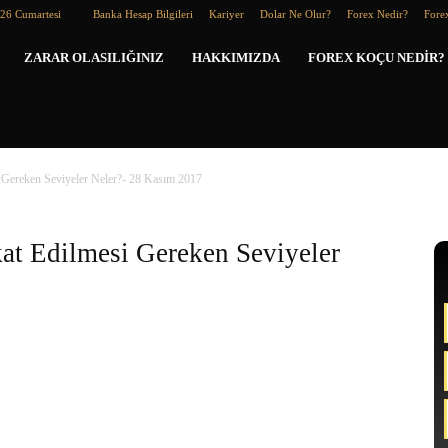
026 Cumartesi
Banka Hesap Bilgileri
Kariyer
Dolar Ne Olur?
Forex Nedir?
Forex
Forex
ZARAR OLASILIĞINIZ
HAKKIMIZDA
FOREX KOÇU NEDIR?
Koçu
i Gereken Seviyeler Neler?- 28 Kasım 2017
kat Edilmesi Gereken Seviyeler