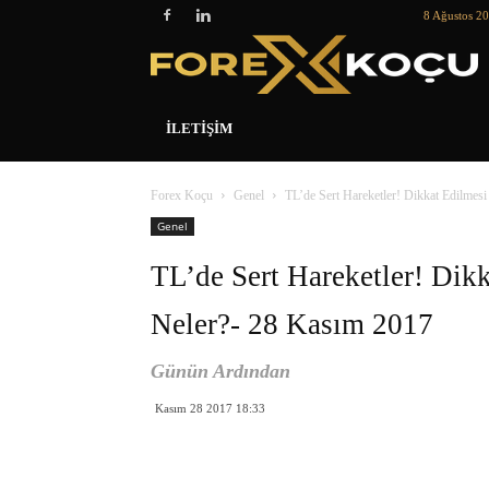
8 Ağustos 2
İLETIŞIM
Forex Koçu
Genel
TL’de Sert Hareketler! Dikkat Edilmes
Genel
TL’de Sert Hareketler! Dik
Neler?- 28 Kasım 2017
Günün Ardından
Kasım 28 2017 18:33