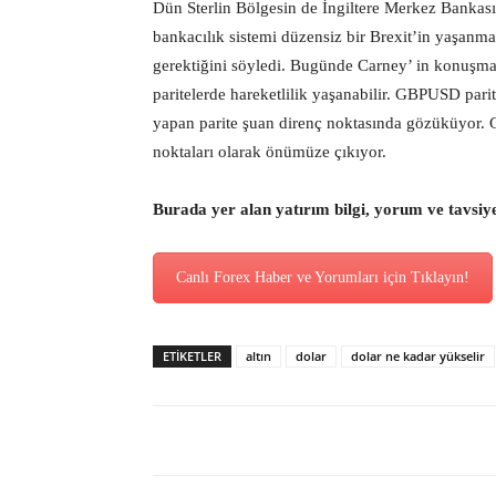
Dün Sterlin Bölgesin de İngiltere Merkez Bankası
bankacılık sistemi düzensiz bir Brexit’in yaşan
gerektiğini söyledi. Bugünde Carney’ in konuşmas
paritelerde hareketlilik yaşanabilir. GBPUSD pari
yapan parite şuan direnç noktasında gözüküyor. G
noktaları olarak önümüze çıkıyor.
Burada yer alan yatırım bilgi, yorum ve tavsiy
Canlı Forex Haber ve Yorumları için Tıklayın!
ETİKETLER
altın
dolar
dolar ne kadar yükselir