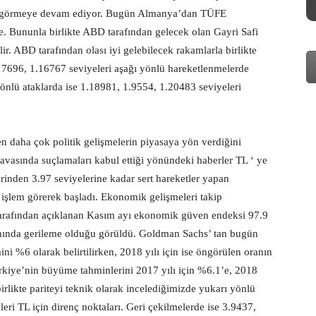
em görmeye devam ediyor. Bugün Almanya’dan TÜFE
. Bununla birlikte ABD tarafından gelecek olan Gayri Safi
bilir. ABD tarafından olası iyi gelebilecek rakamlarla birlikte
1.17696, 1.16767 seviyeleri aşağı yönlü hareketlenmelerde
yönlü ataklarda ise 1.18981, 1.9554, 1.20483 seviyeleri
n daha çok politik gelişmelerin piyasaya yön verdiğini
vasında suçlamaları kabul ettiği yönündeki haberler TL ‘ ye
lerinden 3.97 seviyelerine kadar sert hareketler yapan
işlem görerek başladı. Ekonomik gelişmeleri takip
 tarafından açıklanan Kasım ayı ekonomik güven endeksi 97.9
anında gerileme olduğu görüldü. Goldman Sachs’ tan bugün
i %6 olarak belirtilirken, 2018 yılı için ise öngörülen oranın
rkiye’nin büyüme tahminlerini 2017 yılı için %6.1’e, 2018
irlikte pariteyi teknik olarak incelediğimizde yukarı yönlü
ri TL için direnç noktaları. Geri çekilmelerde ise 3.9437,