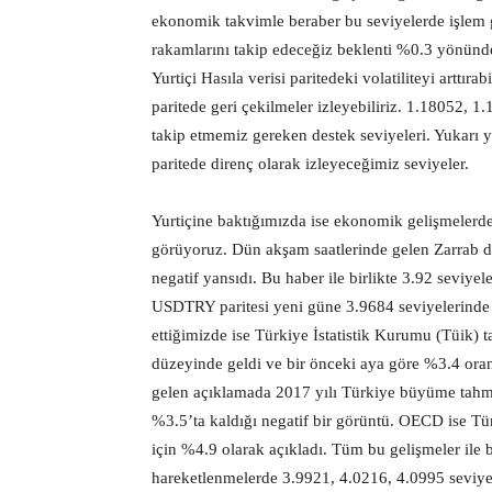
ekonomik takvimle beraber bu seviyelerde işl
rakamlarını takip edeceğiz beklenti %0.3 yönünde
Yurtiçi Hasıla verisi paritedeki volatiliteyi arttıra
paritede geri çekilmeler izleyebiliriz. 1.18052, 
takip etmemiz gereken destek seviyeleri. Yukarı 
paritede direnç olarak izleyeceğimiz seviyeler.
Yurtiçine baktığımızda ise ekonomik gelişmelerde
görüyoruz. Dün akşam saatlerinde gelen Zarrab da
negatif yansıdı. Bu haber ile birlikte 3.92 seviye
USDTRY paritesi yeni güne 3.9684 seviyelerinde 
ettiğimizde ise Türkiye İstatistik Kurumu (Tüik)
düzeyinde geldi ve bir önceki aya göre %3.4 or
gelen açıklamada 2017 yılı Türkiye büyüme tahmin
%3.5’ta kaldığı negatif bir görüntü. OECD ise Tü
için %4.9 olarak açıkladı. Tüm bu gelişmeler ile b
hareketlenmelerde 3.9921, 4.0216, 4.0995 seviyele