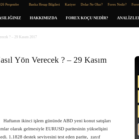
026 Perşembe
Banka Hesap Bilgileri
Kariyer
Dolar Ne Olur?
Forex Nedir?
Forex
SILIĞINIZ
HAKKIMIZDA
FOREX KOÇU NEDIR?
ANALIZLE
erecek ? – 29 Kasım 2017
Nasıl Yön Verecek ? – 29 Kasım
Haftanın ikinci işlem gününde ABD yeni konut satışları
akamlar olarak gelmesiyle EURUSD paritesinin yükselişini
edi. 1.1828 destek seviyesini test eden parite, zayıf