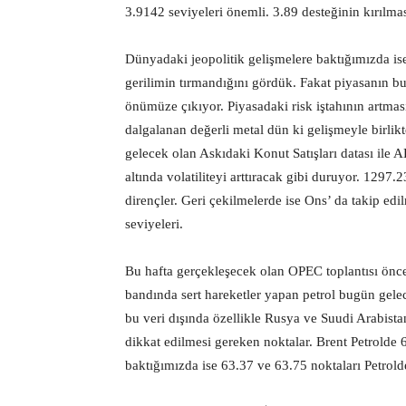
3.9142 seviyeleri önemli. 3.89 desteğinin kırılması
Dünyadaki jeopolitik gelişmelere baktığımızda is
gerilimin tırmandığını gördük. Fakat piyasanın bu
önümüze çıkıyor. Piyasadaki risk iştahının artma
dalgalanan değerli metal dün ki gelişmeyle birlik
gelecek olan Askıdaki Konut Satışları datası ile
altında volatiliteyi arttıracak gibi duruyor. 1297
dirençler. Geri çekilmelerde ise Ons’ da takip ed
seviyeleri.
Bu hafta gerçekleşecek olan OPEC toplantısı önce
bandında sert hareketler yapan petrol bugün gelece
bu veri dışında özellikle Rusya ve Suudi Arabista
dikkat edilmesi gereken noktalar. Brent Petrolde 
baktığımızda ise 63.37 ve 63.75 noktaları Petro