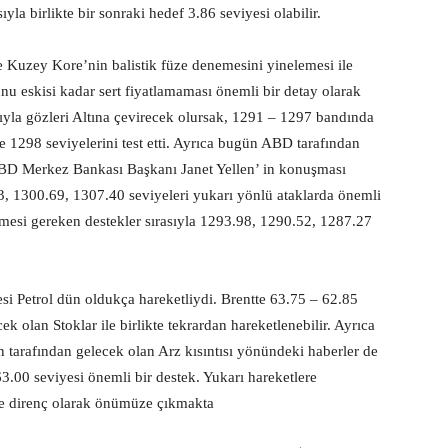
yla birlikte bir sonraki hedef 3.86 seviyesi olabilir.
e Kuzey Kore’nin balistik füze denemesini yinelemesi ile
nu eskisi kadar sert fiyatlamaması önemli bir detay olarak
sıyla gözleri Altına çevirecek olursak, 1291 – 1297 bandında
te 1298 seviyelerini test etti. Ayrıca bugün ABD tarafından
 ABD Merkez Bankası Başkanı Janet Yellen’ in konuşması
.23, 1300.69, 1307.40 seviyeleri yukarı yönlü ataklarda önemli
ilmesi gereken destekler sırasıyla 1293.98, 1290.52, 1287.27
si Petrol dün oldukça hareketliydi. Brentte 63.75 – 62.85
k olan Stoklar ile birlikte tekrardan hareketlenebilir. Ayrıca
n tarafından gelecek olan Arz kısıntısı yönündeki haberler de
63.00 seviyesi önemli bir destek. Yukarı hareketlere
lde direnç olarak önümüze çıkmakta