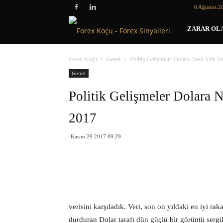
6 Ağustos 2
Forex
ZARAR OLA
Koçu
Forex Koçu
Genel
Politik Gelişmeler Dolara Nasıl Yön V
Genel
Politik Gelişmeler Dolara 
2017
Kasım 29 2017 09:29
verisini karşıladık. Veri, son on yıldaki en iyi r
durduran Dolar tarafı dün güçlü bir görüntü sergil