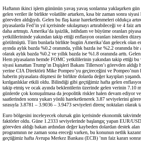
Haftanın ikinci işlem gününün yavaş yavaş sonlarına yaklaşırken gün 
gelen veriler ile birlikte volatilite artarken, kısa bir zaman sonra si
görevden aldığıydı. Gelen bu flaş karar hareketlenmeleri oldukça ar
piyasalarda Fed’in yıl içerisinde sıkılaşmayı artırabileceği ve 4 faiz 
daha artmıştı. Amerika’da işsizlik, istihdam ve büyüme oranları piyasa
yetkililerininde yakından takip ettiği enflasyon oranları istenilen 
görülmüştü. Tüm bunlarla birlikte bugün Amerika’dan gelecek olan en
ayında aylık bazda %0.2 oranında, yıllık bazda ise %2.2 oranında bir art
olarak aylık bazda %0.2 ve yıllık bazda ise %1.8 oranında arttı. Gele
Hem piyasaların hemde FOMC yetkililerinin yakından takip ettiği bu ver
siyasi kanattan Trump’ın Dışişleri Bakanı Tillerson’ı görevden aldığ
yerine CIA Direktörü Mike Pompeo’yu geçireceğini ve Pompeo’nun hari
haberin piyasalara düşmesi ile birlikte dolarda değer kayıpları yaşand
kırılganlıklar etkili oldu. Bilindiği gibi geçtiğimiz hafta gelen enflas
takip etmiş ve ocak ayında beklentilerin üzerinde gelen verinin 7.10 m
günlerde çok konuşulmasa da jeopolitik riskler halen devam ediyor ve 
saatlerinden sonra yukarı yönlü hareketlenerek 3.87 seviyelerini göre
sırasıyla 3.8781 – 3.9036 – 3.9473 seviyeleri direnç noktaları olarak t
Euro bölgesini inceleyecek olursak gün içerisinde ekonomik takvimde c
faktörler oldu. Güne 1.2333 seviyelerinde başlangıç yapan EUR/USD p
görevden aldığı bakan ardından değer kaybeden dolardan destek alan pa
programının ne zaman sona ereceği varken, bu konunun netlik kazanmam
geçtiğimiz hafta Avrupa Merkez Bankası (ECB) ’nın faiz kararı sonrası