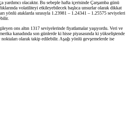
kça yardımcı olacaktır. Bu sebeple hafta içerisinde Çarşamba günü
rında volatiliteyi etkileyebilecek başlıca unsurlar olarak dikkat
arı yönlü ataklarda sırasıyla 1.23981 – 1.24341 – 1.25575 seviyeleri
ilir.
rgileyen ons altın 1317 seviyelerinde fiyatlamalar yaşıyordu. Veri ve
 Amerika kanadında son günlerde ki hisse piyasasında ki yükseliştende
noktaları olarak takip edilebilir. Aşağı yönlü gevşemelerde ise