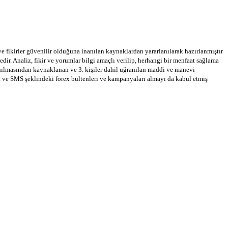
 ve fikirler güvenilir olduğuna inanılan kaynaklardan yararlanılarak hazırlanmıştır
dir. Analiz, fikir ve yorumlar bilgi amaçlı verilip, herhangi bir menfaat sağlama
llanılmasından kaynaklanan ve 3. kişiler dahil uğranılan maddi ve manevi
a ve SMS şeklindeki forex bültenleri ve kampanyaları almayı da kabul etmiş