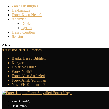
Zarar Olasılığınız
Hakkımızda
Forex Koçu Nedir?
Analizler
Doviz
Eğitim
Hesap Çeşitleri
İletişim
ARA
8 Ağustos 2026 Cumartesi
Banka Hesap Bilgileri
Kariyer
Dolar Ne Olur?
Forex Nedir?
Forex Altın Analizleri
Forex Anlık Yorumları
Nasıl FK Kullanırım?
Forex Koçu
Zarar Olasılığınız
Hakkımızda