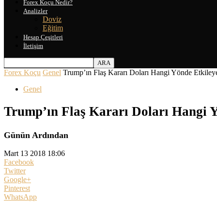
Forex Koçu Nedir?
Analizler
Doviz
Eğitim
Hesap Çeşitleri
İletişim
Forex Koçu
Genel
Trump’ın Flaş Kararı Doları Hangi Yönde Etkiley
Genel
Trump’ın Flaş Kararı Doları Hangi 
Günün Ardından
Mart 13 2018 18:06
Facebook
Twitter
Google+
Pinterest
WhatsApp