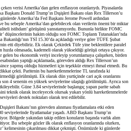
 çeken verisi Amerika’dan gelen enflasyon oranlarıydı. Piyasalarda
merika Başkanı Donald Trump’ın Dışişleri Bakanı olan Rex Tillerson’u
Son günlerde Amerika’da Fed Başkanı Jerome Powell ardından
ış ve bu sebeple Amerika’dan gelebilecek olan verilerin önemi bir miktar
 ‘kaliteli istihdam’ görüşünü yansıtamıyordu. Bununla birlikte FOMC
bilir’ düşüncelerinin hakim olduğu son FOMC Toplantı Tutanakları’nda
ma Bakanlığı’nın TSİ 15.30’da açıkladığı veriye göre TÜFE Şubat
min etti diyebiliriz. Ek olarak Çekirdek Tüfe yine beklentilere paralel
en hızda olmasada, kademeli olarak yükseldiği görüşü ortaya çıkıyor.
alar gelen bu ekonomik veriyi inceleyip yorumlamaya çalışırken, birden
hesabından yaptığı açıklamada, görevden aldığı Rex Tillerson’un
since yapmış olduğu hizmetleri için teşekkür etmeyi ihmal etmedi. Bu
dikkat çekti. Paritenin bu hareketlenmelerine TL tarafında ki
ştirmediği görülmüştü. Ek olarak dün yurtiçinde cari açık oranlarını
ın son 4 senenin en yüksek seviyelerine ulaştığı görülmüştü. Ayrıca son
tkileyebilir. Güne 3.84 seviyelerinde başlangıç yapan parite sabah
sini teknik olarak inceleyecek olursak yukarı yönlü hareketlenmelerde
iyeleri destek noktaları olarak test edilebilir.
Dışişleri Bakanı’nın görevden alınması fiyatlamalara etki eden
380 seviyelerinde fiyatlamalar yaşadı. ABD Başkanı Trump’ın
iyor. Bölgede yakından takip edilen konuların başında varlık alım
yor. Bu sebeple gözler ilk olarak enflasyon oranlarında olurken,
lir’ kelimesinin çıkarılması dikkat çekmişti. Önümüzde ki günlerde