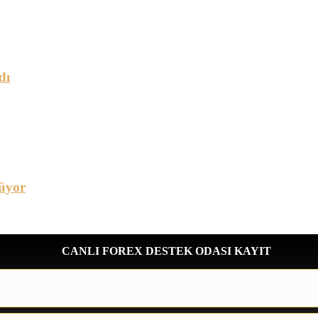
dı
üyor
CANLI FOREX DESTEK ODASI KAYIT