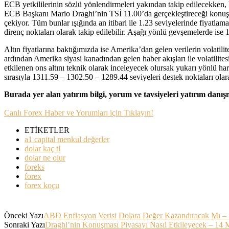
ECB yetkililerinin sözlü yönlendirmeleri yakından takip edilecekken, 
ECB Başkanı Mario Draghi’nin TSİ 11.00’da gerçekleştireceği konuşma 
çekiyor. Tüm bunlar ışığında an itibari ile 1.23 seviyelerinde fiyatl
direnç noktaları olarak takip edilebilir. Aşağı yönlü gevşemelerde ise 
Altın fiyatlarına baktığımızda ise Amerika’dan gelen verilerin volatili
ardından Amerika siyasi kanadından gelen haber akışları ile volatilite
etkilenen ons altını teknik olarak inceleyecek olursak yukarı yönlü ha
sırasıyla 1311.59 – 1302.50 – 1289.44 seviyeleri destek noktaları olarak
Burada yer alan yatırım bilgi, yorum ve tavsiyeleri yatırım danı
Canlı Forex Haber ve Yorumları için Tıklayın!
ETİKETLER
a1 capital menkul değerler
dolar kaç tl
dolar ne olur
foreks
forex
forex koçu
Önceki Yazı
ABD Enflasyon Verisi Dolara Değer Kazandıracak Mı –
Sonraki Yazı
Draghi’nin Konuşması Piyasayı Nasıl Etkileyecek – 14 