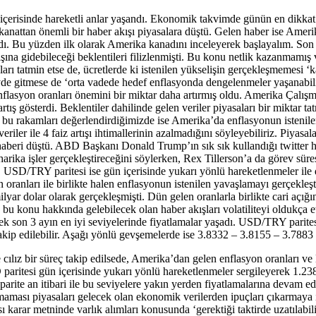
içerisinde hareketli anlar yaşandı. Ekonomik takvimde günün en dikkat
yasi kanattan önemli bir haber akışı piyasalara düştü. Gelen haber ise A
tırdı. Bu yüzden ilk olarak Amerika kanadını inceleyerek başlayalım. 
artışına gidebileceği beklentileri filizlenmişti. Bu konu netlik kazanmam
ları tatmin etse de, ücretlerde ki istenilen yükselişin gerçekleşmemesi
düzeyde gitmese de ‘orta vadede hedef enflasyonda dengelenmeler yaşana
flasyon oranları önemini bir miktar daha artırmış oldu. Amerika Çalış
ış gösterdi. Beklentiler dahilinde gelen veriler piyasaları bir miktar tat
n bu rakamları değerlendirdiğimizde ise Amerika’da enflasyonun istenil
iler ile 4 faiz artışı ihtimallerinin azalmadığını söyleyebiliriz. Piyas
ı haberi düştü. ABD Başkanı Donald Trump’ın sık sık kullandığı twitter 
ka işler gerçekleştireceğini söylerken, Rex Tillerson’a da görev süre
ı. USD/TRY paritesi ise gün içerisinde yukarı yönlü hareketlenmeler ile 
yon oranları ile birlikte halen enflasyonun istenilen yavaşlamayı gerçekle
ilyar dolar olarak gerçekleşmişti. Dün gelen oranlarla birlikte cari açığ
bu konu hakkında gelebilecek olan haber akışları volatiliteyi oldukça e
rek son 3 ayın en iyi seviyelerinde fiyatlamalar yaşadı. USD/TRY parite
akip edilebilir. Aşağı yönlü gevşemelerde ise 3.8332 – 3.8155 – 3.7883 sev
ılız bir süreç takip edilsede, Amerika’dan gelen enflasyon oranları ve 
aritesi gün içerisinde yukarı yönlü hareketlenmeler sergileyerek 1.2
rite an itibari ile bu seviyelere yakın yerden fiyatlamalarına devam ed
ası piyasaları gelecek olan ekonomik verilerden ipuçları çıkarmaya iti
 karar metninde varlık alımları konusunda ‘gerektiği taktirde uzatılabi