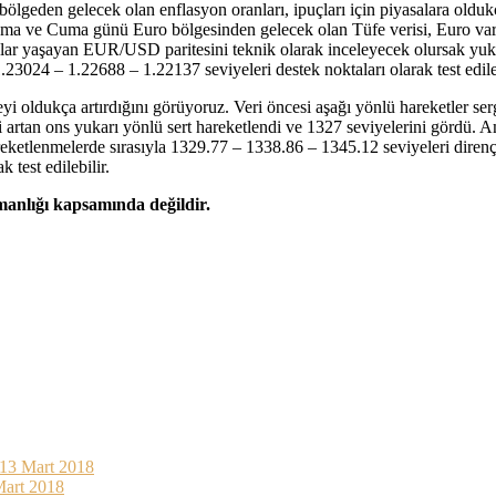
bölgeden gelecek olan enflasyon oranları, ipuçları için piyasalara oldu
ve Cuma günü Euro bölgesinden gelecek olan Tüfe verisi, Euro varlıkla
amalar yaşayan EUR/USD paritesini teknik olarak inceleyecek olursak yuk
1.23024 – 1.22688 – 1.22137 seviyeleri destek noktaları olarak test edileb
teyi oldukça artırdığını görüyoruz. Veri öncesi aşağı yönlü hareketler se
si artan ons yukarı yönlü sert hareketlendi ve 1327 seviyelerini gördü.
reketlenmelerde sırasıyla 1329.77 – 1338.86 – 1345.12 seviyeleri direnç 
 test edilebilir.
şmanlığı kapsamında değildir.
 13 Mart 2018
Mart 2018