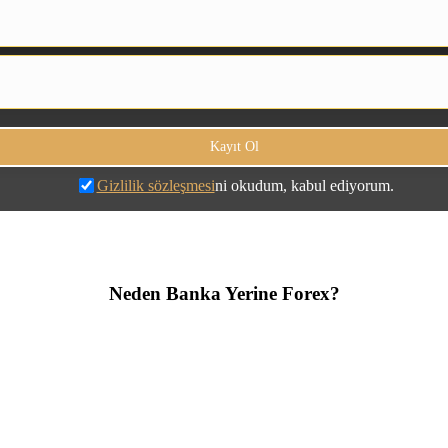
Gizlilik sözleşmesi
ni okudum, kabul ediyorum.
Neden Banka Yerine Forex?