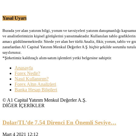
Yasal Uyarı
Burada yer alan yatırım bilgi, yorum ve tavsiyeleri yatırım danışmanlığı kapsamınd
ve analistlerimizin kişisel görüşlerini yansıtmaktadır. Kullanılan tablo grafikler
amacı güdülmemektedir. Sitede yer alan her türlü Analiz, fikir, yorum, tablo ve gr
zararlardan A1 Capital Yatırım Menkul Değerler A.Ş. hiçbir şekilde sorumlu tutu
sayılırsınız.
*Şirketimiz kaldıraçlı alım-satım işlemleri yetki belgesine sahiptir.
Anasayfa
Forex Nedir?
Nasıl Kullanırım?
Forex Altın Analizleri
Banka Hesap Bilgileri
© A1 Capital Yatırım Menkul Değerler A.Ş.
DİĞER İÇERİKLER
Dolar/TL’de 7.54 Direnci En Önemli Seviye…
Mart 4 2021 12:12