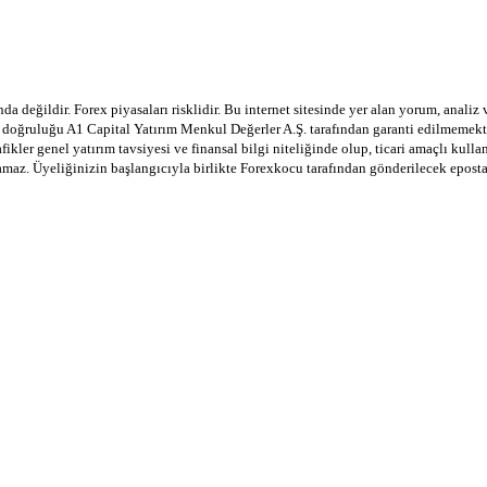
a değildir. Forex piyasaları risklidir. Bu internet sitesinde yer alan yorum, analiz
in doğruluğu A1 Capital Yatırım Menkul Değerler A.Ş. tarafından garanti edilmemekte
afikler genel yatırım tavsiyesi ve finansal bilgi niteliğinde olup, ticari amaçlı ku
lamaz. Üyeliğinizin başlangıcıyla birlikte Forexkocu tarafından gönderilecek epost