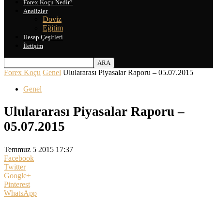
Forex Koçu Nedir?
Analizler
Doviz
Eğitim
Hesap Çeşitleri
İletişim
Forex Koçu
Genel
Ululararası Piyasalar Raporu – 05.07.2015
Genel
Ululararası Piyasalar Raporu –
05.07.2015
Temmuz 5 2015 17:37
Facebook
Twitter
Google+
Pinterest
WhatsApp