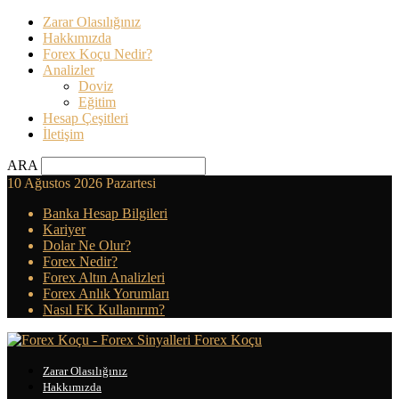
Zarar Olasılığınız
Hakkımızda
Forex Koçu Nedir?
Analizler
Doviz
Eğitim
Hesap Çeşitleri
İletişim
ARA
10 Ağustos 2026 Pazartesi
Banka Hesap Bilgileri
Kariyer
Dolar Ne Olur?
Forex Nedir?
Forex Altın Analizleri
Forex Anlık Yorumları
Nasıl FK Kullanırım?
Forex Koçu
Zarar Olasılığınız
Hakkımızda