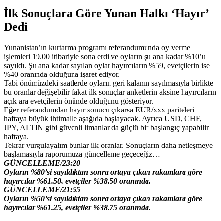
İlk Sonuçlara Göre Yunan Halkı ‘Hayır’
Dedi
Yunanistan’ın kurtarma programı referandumunda oy verme
işlemleri 19.00 itibariyle sona erdi ve oyların şu ana kadar %10’u
sayıldı. Şu ana kadar sayılan oylar hayırcıların %59, evetçilerin ise
%40 oranında olduğuna işaret ediyor.
Tabi önümüzdeki saatlerde oyların geri kalanın sayılmasıyla birlikte
bu oranlar değişebilir fakat ilk sonuçlar anketlerin aksine hayırcıların
açık ara evetçilerin önünde olduğunu gösteriyor.
Eğer referandumdan hayır sonucu çıkarsa EUR/xxx pariteleri
haftaya büyük ihtimalle aşağıda başlayacak. Ayrıca USD, CHF,
JPY, ALTIN gibi güvenli limanlar da güçlü bir başlangıç yapabilir
haftaya.
Tekrar vurgulayalım bunlar ilk oranlar. Sonuçların daha netleşmeye
başlamasıyla raporumuza güncelleme geçeceğiz…
GÜNCELLEME/23:20
Oyların %80’si sayıldıktan sonra ortaya çıkan rakamlara göre
hayırcılar %61.50, evetçiler %38.50 oranında.
GÜNCELLEME/21:55
Oyların %50’si sayıldıktan sonra ortaya çıkan rakamlara göre
hayırcılar %61.25, evetçiler %38.75 oranında.