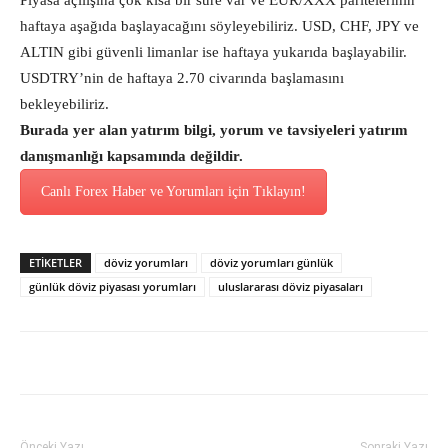
Piyasa açılışına çok kısa bir süre var ve EUR/XXX paritelerinin
haftaya aşağıda başlayacağını söyleyebiliriz. USD, CHF, JPY ve
ALTIN gibi güvenli limanlar ise haftaya yukarıda başlayabilir.
USDTRY’nin de haftaya 2.70 civarında başlamasını
bekleyebiliriz.
Burada yer alan yatırım bilgi, yorum ve tavsiyeleri yatırım
danışmanlığı kapsamında değildir.
Canlı Forex Haber ve Yorumları için Tıklayın!
ETİKETLER
döviz yorumları
döviz yorumları günlük
günlük döviz piyasası yorumları
uluslararası döviz piyasaları
Önceki Yazı
Sonraki Yazı