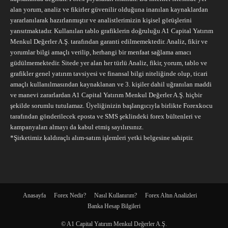
alan yorum, analiz ve fikirler güvenilir olduğuna inanılan kaynaklardan
yararlanılarak hazırlanmıştır ve analistlerimizin kişisel görüşlerini
yansıtmaktadır. Kullanılan tablo grafiklerin doğruluğu A1 Capital Yatırım
Menkul Değerler A.Ş. tarafından garanti edilmemektedir. Analiz, fikir ve
yorumlar bilgi amaçlı verilip, herhangi bir menfaat sağlama amacı
güdülmemektedir. Sitede yer alan her türlü Analiz, fikir, yorum, tablo ve
grafikler genel yatırım tavsiyesi ve finansal bilgi niteliğinde olup, ticari
amaçlı kullanılmasından kaynaklanan ve 3. kişiler dahil uğranılan maddi
ve manevi zararlardan A1 Capital Yatırım Menkul Değerler A.Ş. hiçbir
şekilde sorumlu tutulamaz. Üyeliğinizin başlangıcıyla birlikte Forexkocu
tarafından gönderilecek eposta ve SMS şeklindeki forex bültenleri ve
kampanyaları almayı da kabul etmiş sayılırsınız.
*Şirketimiz kaldıraçlı alım-satım işlemleri yetki belgesine sahiptir.
Anasayfa
Forex Nedir?
Nasıl Kullanırım?
Forex Altın Analizleri
Banka Hesap Bilgileri
© A1 Capital Yatırım Menkul Değerler A.Ş.