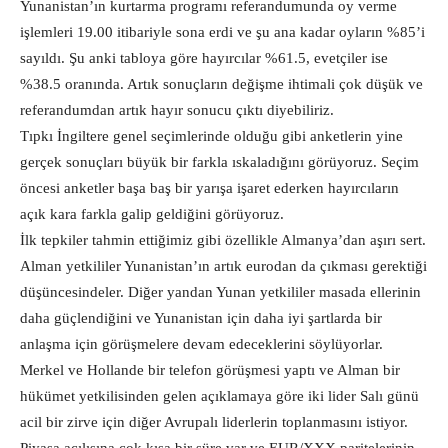
Yunanistan’ın kurtarma programı referandumunda oy verme
işlemleri 19.00 itibariyle sona erdi ve şu ana kadar oyların %85’i
sayıldı. Şu anki tabloya göre hayırcılar %61.5, evetçiler ise
%38.5 oranında. Artık sonuçların değişme ihtimali çok düşük ve
referandumdan artık hayır sonucu çıktı diyebiliriz.
Tıpkı İngiltere genel seçimlerinde olduğu gibi anketlerin yine
gerçek sonuçları büyük bir farkla ıskaladığını görüyoruz. Seçim
öncesi anketler başa baş bir yarışa işaret ederken hayırcıların
açık kara farkla galip geldiğini görüyoruz.
İlk tepkiler tahmin ettiğimiz gibi özellikle Almanya’dan aşırı sert.
Alman yetkililer Yunanistan’ın artık eurodan da çıkması gerektiği
düşüncesindeler. Diğer yandan Yunan yetkililer masada ellerinin
daha güçlendiğini ve Yunanistan için daha iyi şartlarda bir
anlaşma için görüşmelere devam edeceklerini söylüyorlar.
Merkel ve Hollande bir telefon görüşmesi yaptı ve Alman bir
hükümet yetkilisinden gelen açıklamaya göre iki lider Salı günü
acil bir zirve için diğer Avrupalı liderlerin toplanmasını istiyor.