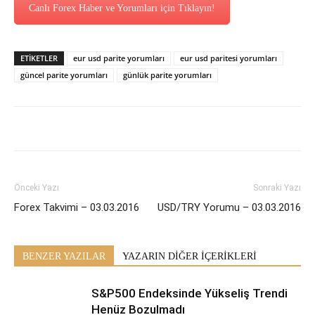
Canlı Forex Haber ve Yorumları için Tıklayın!
ETİKETLER
eur usd parite yorumları
eur usd paritesi yorumları
güncel parite yorumları
günlük parite yorumları
Önceki Yazı
Sonraki Yazı
Forex Takvimi – 03.03.2016
USD/TRY Yorumu – 03.03.2016
BENZER YAZILAR
YAZARIN DİĞER İÇERİKLERİ
S&P500 Endeksinde Yükseliş Trendi
Henüz Bozulmadı