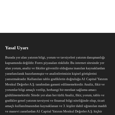
Yasal Uyarı
Burada yer alan yatırım bilgi, yorum ve tavsiyeleri yatırım danışmanlığı
kapsamında değildir. Forex piyasaları risklidir. Bu internet sitesinde yer
alan yorum, analiz ve fikirler güvenilir olduğuna inanılan kaynaklardan
yararlanılarak hazırlanmıştır ve analistlerimizin kişisel görüşlerini
yansıtmaktadır. Kullanılan tablo grafiklerin doğruluğu A1 Capital Yatırım
Menkul Değerler A.Ş. tarafından garanti edilmemektedir. Analiz, fikir ve
yorumlar bilgi amaçlı verilip, herhangi bir menfaat sağlama amacı
güdülmemektedir. Sitede yer alan her türlü Analiz, fikir, yorum, tablo ve
grafikler genel yatırım tavsiyesi ve finansal bilgi niteliğinde olup, ticari
amaçlı kullanılmasından kaynaklanan ve 3. kişiler dahil uğranılan maddi
ve manevi zararlardan A1 Capital Yatırım Menkul Değerler A.Ş. hiçbir