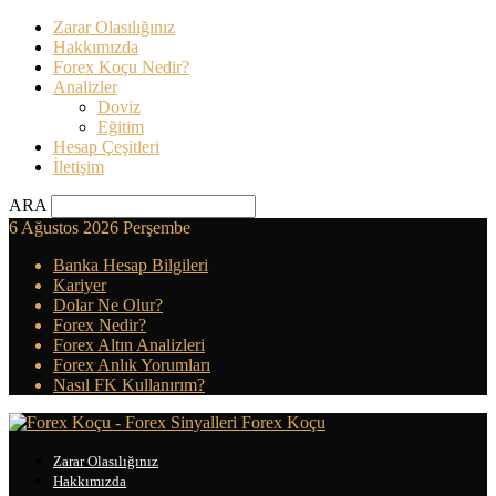
Zarar Olasılığınız
Hakkımızda
Forex Koçu Nedir?
Analizler
Doviz
Eğitim
Hesap Çeşitleri
İletişim
ARA
6 Ağustos 2026 Perşembe
Banka Hesap Bilgileri
Kariyer
Dolar Ne Olur?
Forex Nedir?
Forex Altın Analizleri
Forex Anlık Yorumları
Nasıl FK Kullanırım?
Forex Koçu
Zarar Olasılığınız
Hakkımızda