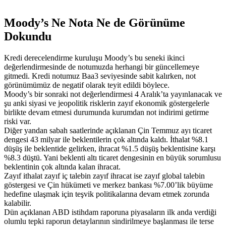
Moody’s Ne Nota Ne de Görünüme
Dokundu
Kredi derecelendirme kuruluşu Moody’s bu seneki ikinci
değerlendirmesinde de notumuzda herhangi bir güncellemeye
gitmedi. Kredi notumuz Baa3 seviyesinde sabit kalırken, not
görünümümüz de negatif olarak teyit edildi böylece.
Moody’s bir sonraki not değerlendirmesi 4 Aralık’ta yayınlanacak ve
şu anki siyasi ve jeopolitik risklerin zayıf ekonomik göstergelerle
birlikte devam etmesi durumunda kurumdan not indirimi getirme
riski var.
Diğer yandan sabah saatlerinde açıklanan Çin Temmuz ayı ticaret
dengesi 43 milyar ile beklentilerin çok altında kaldı. İthalat %8.1
düşüş ile beklentide gelirken, ihracat %1.5 düşüş beklentisine karşı
%8.3 düştü. Yani beklenti altı ticaret dengesinin en büyük sorumlusu
beklentinin çok altında kalan ihracat.
Zayıf ithalat zayıf iç talebin zayıf ihracat ise zayıf global talebin
göstergesi ve Çin hükümeti ve merkez bankası %7.00’lik büyüme
hedefine ulaşmak için teşvik politikalarına devam etmek zorunda
kalabilir.
Dün açıklanan ABD istihdam raporuna piyasaların ilk anda verdiği
olumlu tepki raporun detaylarının sindirilmeye başlanması ile terse