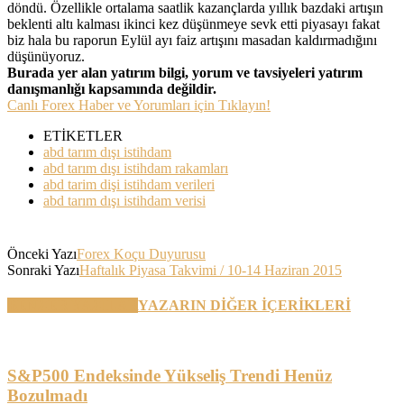
döndü. Özellikle ortalama saatlik kazançlarda yıllık bazdaki artışın
beklenti altı kalması ikinci kez düşünmeye sevk etti piyasayı fakat
biz hala bu raporun Eylül ayı faiz artışını masadan kaldırmadığını
düşünüyoruz.
Burada yer alan yatırım bilgi, yorum ve tavsiyeleri yatırım
danışmanlığı kapsamında değildir.
Canlı Forex Haber ve Yorumları için Tıklayın!
ETİKETLER
abd tarım dışı istihdam
abd tarım dışı istihdam rakamları
abd tarim dişi istihdam verileri
abd tarım dışı istihdam verisi
Önceki Yazı
Forex Koçu Duyurusu
Sonraki Yazı
Haftalık Piyasa Takvimi / 10-14 Haziran 2015
BENZER YAZILAR
YAZARIN DİĞER İÇERİKLERİ
S&P500 Endeksinde Yükseliş Trendi Henüz
Bozulmadı