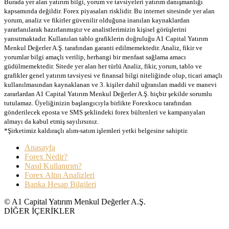
Burada yer alan yatırım bilgi, yorum ve tavsiyeleri yatırım danışmanlığı
kapsamında değildir. Forex piyasaları risklidir. Bu internet sitesinde yer alan
yorum, analiz ve fikirler güvenilir olduğuna inanılan kaynaklardan
yararlanılarak hazırlanmıştır ve analistlerimizin kişisel görüşlerini
yansıtmaktadır. Kullanılan tablo grafiklerin doğruluğu A1 Capital Yatırım
Menkul Değerler A.Ş. tarafından garanti edilmemektedir. Analiz, fikir ve
yorumlar bilgi amaçlı verilip, herhangi bir menfaat sağlama amacı
güdülmemektedir. Sitede yer alan her türlü Analiz, fikir, yorum, tablo ve
grafikler genel yatırım tavsiyesi ve finansal bilgi niteliğinde olup, ticari amaçlı
kullanılmasından kaynaklanan ve 3. kişiler dahil uğranılan maddi ve manevi
zararlardan A1 Capital Yatırım Menkul Değerler A.Ş. hiçbir şekilde sorumlu
tutulamaz. Üyeliğinizin başlangıcıyla birlikte Forexkocu tarafından
gönderilecek eposta ve SMS şeklindeki forex bültenleri ve kampanyaları
almayı da kabul etmiş sayılırsınız.
*Şirketimiz kaldıraçlı alım-satım işlemleri yetki belgesine sahiptir.
Anasayfa
Forex Nedir?
Nasıl Kullanırım?
Forex Altın Analizleri
Banka Hesap Bilgileri
© A1 Capital Yatırım Menkul Değerler A.Ş.
DİĞER İÇERİKLER