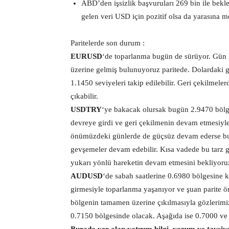
ABD’den işsizlik başvuruları 269 bin ile bekl
gelen veri USD için pozitif olsa da yarasına
Paritelerde son durum :
EURUSD
‘de toparlanma bugün de sürüyor. Gün 
üzerine gelmiş bulunuyoruz paritede. Dolardaki 
1.1450 seviyeleri takip edilebilir. Geri çekilmele
çıkabilir.
USDTRY
‘ye bakacak olursak bugün 2.9470 bölges
devreye girdi ve geri çekilmenin devam etmesiyle
önümüzdeki günlerde de güçsüz devam ederse bu
gevşemeler devam edebilir. Kısa vadede bu tarz ge
yukarı yönlü hareketin devam etmesini bekliyoru
AUDUSD
‘de sabah saatlerine 0.6980 bölgesine k
girmesiyle toparlanma yaşanıyor ve şuan parite ön
bölgenin tamamen üzerine çıkılmasıyla gözlerimiz
0.7150 bölgesinde olacak. Aşağıda ise 0.7000 ve 