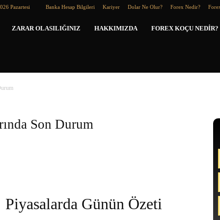
026 Pazartesi
Banka Hesap Bilgileri
Kariyer
Dolar Ne Olur?
Forex Nedir?
Forex
Forex
ZARAR OLASILIĞINIZ
HAKKIMIZDA
FOREX KOÇU NEDIR?
Koçu
 Durum
arında Son Durum
Piyasalarda Günün Özeti