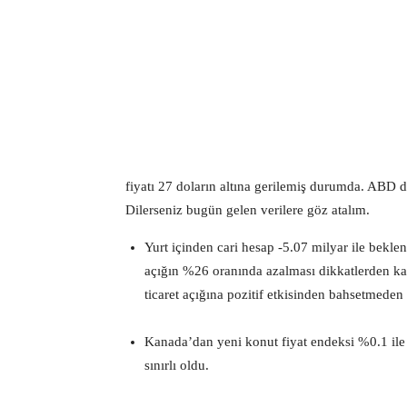
fiyatı 27 doların altına gerilemiş durumda. ABD do
Dilerseniz bugün gelen verilere göz atalım.
Yurt içinden cari hesap -5.07 milyar ile beklen
açığın %26 oranında azalması dikkatlerden ka
ticaret açığına pozitif etkisinden bahsetmede
Kanada’dan yeni konut fiyat endeksi %0.1 ile
sınırlı oldu.