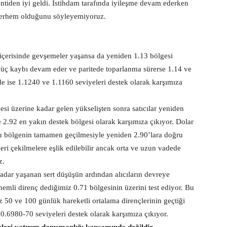
entiden iyi geldi. İstihdam tarafında iyileşme devam ederken
 merhem olduğunu söyleyemiyoruz.
içerisinde gevşemeler yaşansa da yeniden 1.13 bölgesi
güç kaybı devam eder ve paritede toparlanma sürerse 1.14 ve
rde ise 1.1240 ve 1.1160 seviyeleri destek olarak karşımıza
i üzerine kadar gelen yükselişten sonra satıcılar yeniden
 2.92 en yakın destek bölgesi olarak karşımıza çıkıyor. Dolar
 bölgenin tamamen geçilmesiyle yeniden 2.90’lara doğru
ri çekilmelere eşlik edilebilir ancak orta ve uzun vadede
z.
adar yaşanan sert düşüşün ardından alıcıların devreye
emli direnç dediğimiz 0.71 bölgesinin üzerini test ediyor. Bu
 50 ve 100 günlük hareketli ortalama dirençlerinin geçtiği
0.6980-70 seviyeleri destek olarak karşımıza çıkıyor.