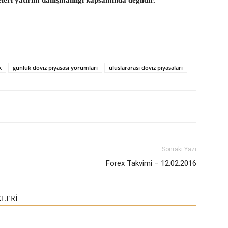
eleri yatırım danışmanlığı kapsamında değildir.
k
günlük döviz piyasası yorumları
uluslararası döviz piyasaları
Sonraki Yazı
Forex Takvimi – 12.02.2016
KLERİ