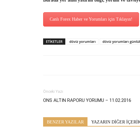
Burada yer alan yatırım bilgi, yorum ve tavsiy
Canlı Forex Haber ve Yorumları için Tıklayın!
ETİKETLER
döviz yorumları
döviz yorumları günlü
Önceki Yazı
ONS ALTIN RAPORU YORUMU – 11.02.2016
BENZER YAZILAR
YAZARIN DİĞER İÇERİ