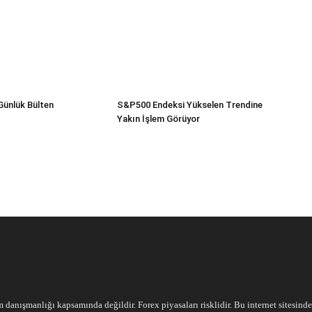
Günlük Bülten
S&P500 Endeksi Yükselen Trendine
Yakın İşlem Görüyor
m danışmanlığı kapsamında değildir. Forex piyasaları risklidir. Bu internet sitesind