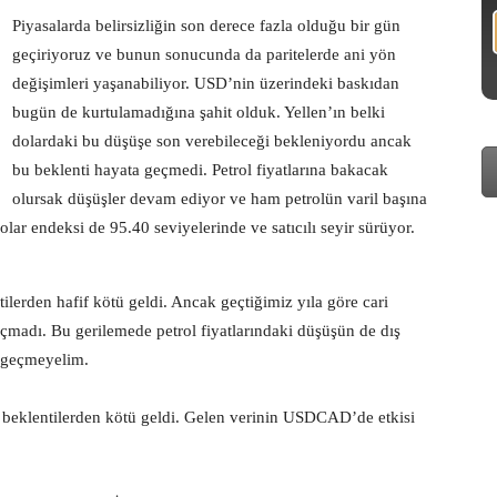
Piyasalarda belirsizliğin son derece fazla olduğu bir gün
geçiriyoruz ve bunun sonucunda da paritelerde ani yön
değişimleri yaşanabiliyor. USD’nin üzerindeki baskıdan
bugün de kurtulamadığına şahit olduk. Yellen’ın belki
dolardaki bu düşüşe son verebileceği bekleniyordu ancak
bu beklenti hayata geçmedi. Petrol fiyatlarına bakacak
olursak düşüşler devam ediyor ve ham petrolün varil başına
lar endeksi de 95.40 seviyelerinde ve satıcılı seyir sürüyor.
tilerden hafif kötü geldi. Ancak geçtiğimiz yıla göre cari
çmadı. Bu gerilemede petrol fiyatlarındaki düşüşün de dış
n geçmeyelim.
 beklentilerden kötü geldi. Gelen verinin USDCAD’de etkisi