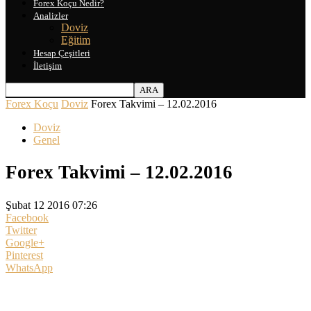
Forex Koçu Nedir?
Analizler
Doviz
Eğitim
Hesap Çeşitleri
İletişim
Forex Koçu
Doviz
Forex Takvimi – 12.02.2016
Doviz
Genel
Forex Takvimi – 12.02.2016
Şubat 12 2016 07:26
Facebook
Twitter
Google+
Pinterest
WhatsApp