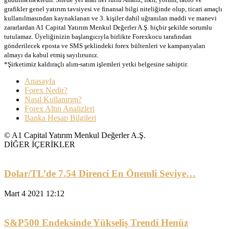
grafikler genel yatırım tavsiyesi ve finansal bilgi niteliğinde olup, ticari amaçlı
kullanılmasından kaynaklanan ve 3. kişiler dahil uğranılan maddi ve manevi
zararlardan A1 Capital Yatırım Menkul Değerler A.Ş. hiçbir şekilde sorumlu
tutulamaz. Üyeliğinizin başlangıcıyla birlikte Forexkocu tarafından
gönderilecek eposta ve SMS şeklindeki forex bültenleri ve kampanyaları
almayı da kabul etmiş sayılırsınız.
*Şirketimiz kaldıraçlı alım-satım işlemleri yetki belgesine sahiptir.
Anasayfa
Forex Nedir?
Nasıl Kullanırım?
Forex Altın Analizleri
Banka Hesap Bilgileri
© A1 Capital Yatırım Menkul Değerler A.Ş.
DİĞER İÇERİKLER
Dolar/TL’de 7.54 Direnci En Önemli Seviye…
Mart 4 2021 12:12
S&P500 Endeksinde Yükseliş Trendi Henüz