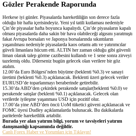
Gözler Perakende Raporunda
Herkese iyi günler. Piyasalarda hareketliliğin son derece fazla
olduğu bir hafta içerisindeyiz. Yeni yıl tatili kutlaması nedeniyle
Çin’de piyasalar hafta boyunca kapalıydı. Çin’de piyasaların kapalı
olması piyasalarda daha sakin bir hava olabileceği algısını yaratmıştı
fakat Avrupa borsaları ve Japonya borsalarında sıkıntıların
yaşanılması nedeniyle piyasalarda kaos ortamı attı ve yatırımcılar
güveli limanlara hücum etti. ALTIN her zaman olduğu gibi güvenli
liman olarak talep görme cazibesini kullandı ve 1 sene sonra zirveyi
tazelemiş oldu. Dilerseniz bugün gelecek olan verilere bir göz
atalım.
12.00’da Euro Bölgesi’nden büyüme (beklenti %0.3) ve sanayi
üretimi (beklenti %0.3) açıklanacak. Beklenti üzeri gelecek veriler
EURUSD’de toparlanmayı beraberinde getirebilir.
15.30’da ABD’den çekirdek perakende satışlar(beklenti %0.0) ve
perakende satışlar (beklenti %0.1) açıklanacak. Gelecek olan
verilerde iyileşme yaşanması USD için pozitif olur.
17.00’da yine ABD’den öncü UoM tüketici güveni açıklanacak ve
FOMC üyesi Dudley açıklamalarda bulunacak. Bu dakikalarda
paritelerde hareketlilik artabilir.
Burada yer alan yatırım bilgi, yorum ve tavsiyeleri yatırım
danışmanlığı kapsamında değildir.
Canlı Forex Haber ve Yorumları için Tıklayın!