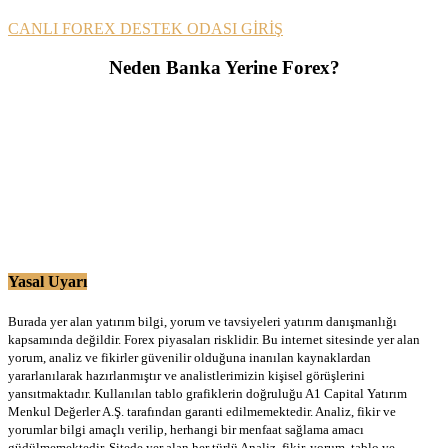
CANLI FOREX DESTEK ODASI GİRİŞ
Neden Banka Yerine Forex?
Yasal Uyarı
Burada yer alan yatırım bilgi, yorum ve tavsiyeleri yatırım danışmanlığı
kapsamında değildir. Forex piyasaları risklidir. Bu internet sitesinde yer alan
yorum, analiz ve fikirler güvenilir olduğuna inanılan kaynaklardan
yararlanılarak hazırlanmıştır ve analistlerimizin kişisel görüşlerini
yansıtmaktadır. Kullanılan tablo grafiklerin doğruluğu A1 Capital Yatırım
Menkul Değerler A.Ş. tarafından garanti edilmemektedir. Analiz, fikir ve
yorumlar bilgi amaçlı verilip, herhangi bir menfaat sağlama amacı
güdülmemektedir. Sitede yer alan her türlü Analiz, fikir, yorum, tablo ve