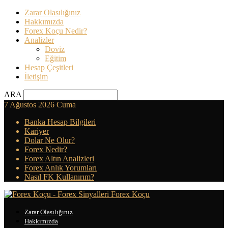
Zarar Olasılığınız
Hakkımızda
Forex Koçu Nedir?
Analizler
Doviz
Eğitim
Hesap Çeşitleri
İletişim
ARA
7 Ağustos 2026 Cuma
Banka Hesap Bilgileri
Kariyer
Dolar Ne Olur?
Forex Nedir?
Forex Altın Analizleri
Forex Anlık Yorumları
Nasıl FK Kullanırım?
Forex Koçu
Zarar Olasılığınız
Hakkımızda