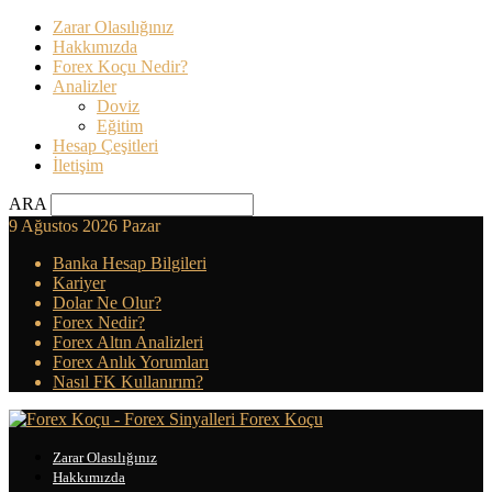
Zarar Olasılığınız
Hakkımızda
Forex Koçu Nedir?
Analizler
Doviz
Eğitim
Hesap Çeşitleri
İletişim
ARA
9 Ağustos 2026 Pazar
Banka Hesap Bilgileri
Kariyer
Dolar Ne Olur?
Forex Nedir?
Forex Altın Analizleri
Forex Anlık Yorumları
Nasıl FK Kullanırım?
Forex Koçu
Zarar Olasılığınız
Hakkımızda