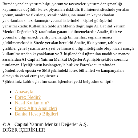
Burada yer alan yatırım bilgi, yorum ve tavsiyeleri yatırım danışmanlığı
kapsamında değildir. Forex piyasaları risklidir. Bu internet sitesinde yer alan
yorum, analiz ve fikirler güvenilir olduğuna inanılan kaynaklardan
yararlanılarak hazırlanmıştır ve analistlerimizin kişisel görüşlerini
yansıtmaktadır. Kullanılan tablo grafiklerin doğruluğu A1 Capital Yatırım
Menkul Değerler A.Ş. tarafından garanti edilmemektedir. Analiz, fikir ve
yorumlar bilgi amaçlı verilip, herhangi bir menfaat sağlama amacı
güdülmemektedir. Sitede yer alan her türlü Analiz, fikir, yorum, tablo ve
grafikler genel yatırım tavsiyesi ve finansal bilgi niteliğinde olup, ticari amaçlı
kullanılmasından kaynaklanan ve 3. kişiler dahil uğranılan maddi ve manevi
zararlardan A1 Capital Yatırım Menkul Değerler A.Ş. hiçbir şekilde sorumlu
tutulamaz. Üyeliğinizin başlangıcıyla birlikte Forexkocu tarafından
gönderilecek eposta ve SMS şeklindeki forex bültenleri ve kampanyaları
almayı da kabul etmiş sayılırsınız.
*Şirketimiz kaldıraçlı alım-satım işlemleri yetki belgesine sahiptir.
Anasayfa
Forex Nedir?
Nasıl Kullanırım?
Forex Altın Analizleri
Banka Hesap Bilgileri
© A1 Capital Yatırım Menkul Değerler A.Ş.
DİĞER İÇERİKLER