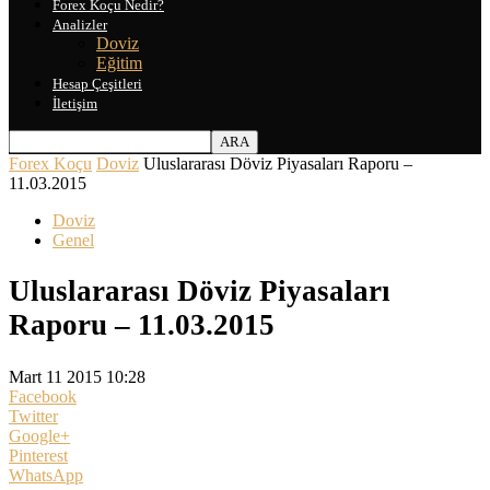
Forex Koçu Nedir?
Analizler
Doviz
Eğitim
Hesap Çeşitleri
İletişim
Forex Koçu
Doviz
Uluslararası Döviz Piyasaları Raporu –
11.03.2015
Doviz
Genel
Uluslararası Döviz Piyasaları
Raporu – 11.03.2015
Mart 11 2015 10:28
Facebook
Twitter
Google+
Pinterest
WhatsApp