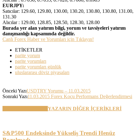
EURJPY:
Satıcılar: 129.60, 129.80, 130.00, 130.20, 130.80, 130.80, 131.00,
131.30
Alıcılar : 129.00, 128.85, 128.50, 128.30, 128.00
Burada yer alan yatırım bilgi, yorum ve tavsiyeleri yatırım
danışmanlığı kapsamında değildir.
Canlı Forex Haber ve Yorumları için Tıklayın!
ETİKETLER
parite yorum
parite yorumları
parite yorumları günlük
uluslararası döviz piyasaları
Önceki Yazı
USDTRY Yorumu – 11.03.2015
Sonraki Yazı
11.03.2015 Forex Koçu Performans Değerlendirmesi
BENZER YAZILAR
YAZARIN DİĞER İÇERİKLERİ
S&P500 Endeksinde Yükseliş Trendi Henüz
Bozulmadı