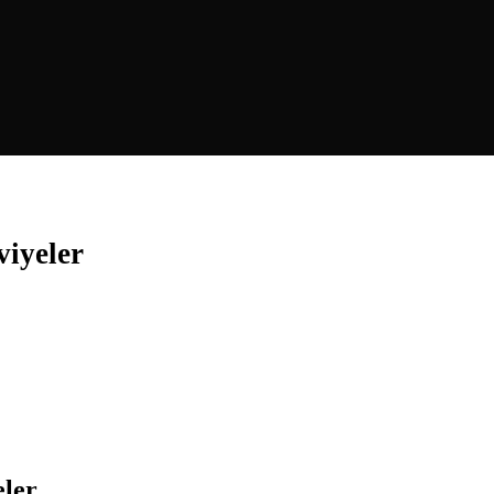
viyeler
eler