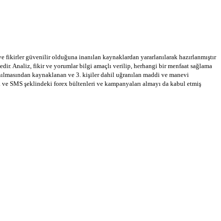
 ve fikirler güvenilir olduğuna inanılan kaynaklardan yararlanılarak hazırlanmıştır
dir. Analiz, fikir ve yorumlar bilgi amaçlı verilip, herhangi bir menfaat sağlama
llanılmasından kaynaklanan ve 3. kişiler dahil uğranılan maddi ve manevi
a ve SMS şeklindeki forex bültenleri ve kampanyaları almayı da kabul etmiş