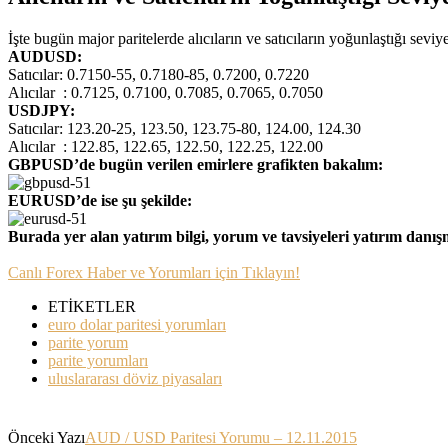
İşte bugün major paritelerde alıcıların ve satıcıların yoğunlaştığı sevi
AUDUSD:
Satıcılar: 0.7150-55, 0.7180-85, 0.7200, 0.7220
Alıcılar : 0.7125, 0.7100, 0.7085, 0.7065, 0.7050
USDJPY:
Satıcılar: 123.20-25, 123.50, 123.75-80, 124.00, 124.30
Alıcılar : 122.85, 122.65, 122.50, 122.25, 122.00
GBPUSD’de bugün verilen emirlere grafikten bakalım:
EURUSD’de ise şu şekilde:
Burada yer alan yatırım bilgi, yorum ve tavsiyeleri yatırım danı
Canlı Forex Haber ve Yorumları için Tıklayın!
ETİKETLER
euro dolar paritesi yorumları
parite yorum
parite yorumları
uluslararası döviz piyasaları
Önceki Yazı
AUD / USD Paritesi Yorumu – 12.11.2015