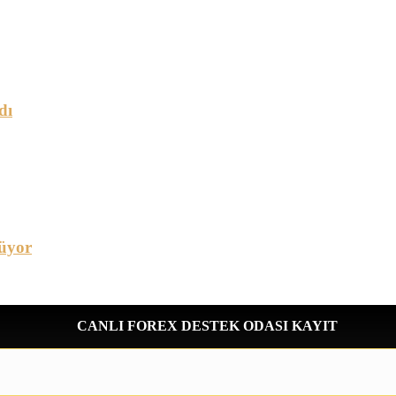
dı
üyor
CANLI FOREX DESTEK ODASI KAYIT