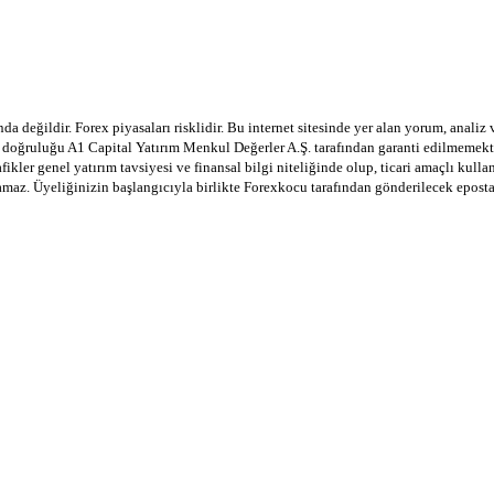
a değildir. Forex piyasaları risklidir. Bu internet sitesinde yer alan yorum, analiz
in doğruluğu A1 Capital Yatırım Menkul Değerler A.Ş. tarafından garanti edilmemekte
afikler genel yatırım tavsiyesi ve finansal bilgi niteliğinde olup, ticari amaçlı ku
lamaz. Üyeliğinizin başlangıcıyla birlikte Forexkocu tarafından gönderilecek epost