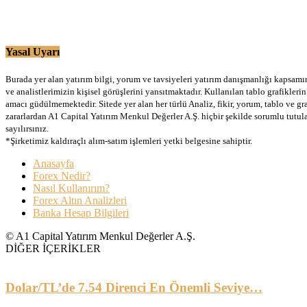
Yasal Uyarı
Burada yer alan yatırım bilgi, yorum ve tavsiyeleri yatırım danışmanlığı kapsamınd
ve analistlerimizin kişisel görüşlerini yansıtmaktadır. Kullanılan tablo grafikler
amacı güdülmemektedir. Sitede yer alan her türlü Analiz, fikir, yorum, tablo ve gr
zararlardan A1 Capital Yatırım Menkul Değerler A.Ş. hiçbir şekilde sorumlu tutu
sayılırsınız.
*Şirketimiz kaldıraçlı alım-satım işlemleri yetki belgesine sahiptir.
Anasayfa
Forex Nedir?
Nasıl Kullanırım?
Forex Altın Analizleri
Banka Hesap Bilgileri
© A1 Capital Yatırım Menkul Değerler A.Ş.
DİĞER İÇERİKLER
Dolar/TL’de 7.54 Direnci En Önemli Seviye…