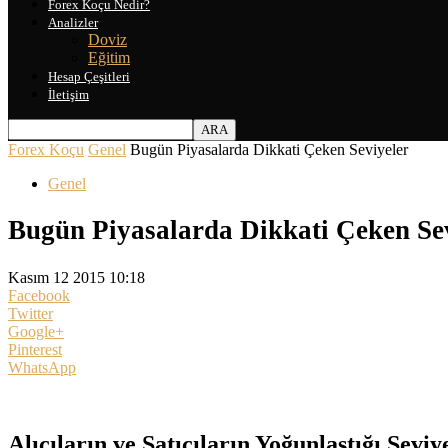
Forex Koçu Nedir?
Analizler
Doviz
Eğitim
Hesap Çeşitleri
İletişim
Forex Koçu
Genel
Bugün Piyasalarda Dikkati Çeken Seviyeler
Genel
Bugün Piyasalarda Dikkati Çeken Se
Kasım 12 2015 10:18
Facebook
Twitter
Google+
Pinterest
WhatsApp
Alıcıların ve Satıcıların Yoğunlaştığı Seviy