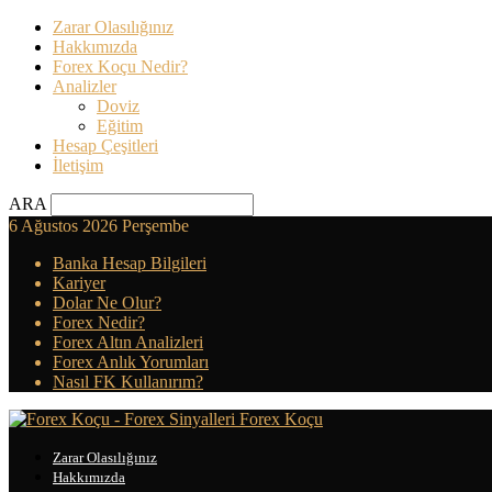
Zarar Olasılığınız
Hakkımızda
Forex Koçu Nedir?
Analizler
Doviz
Eğitim
Hesap Çeşitleri
İletişim
ARA
6 Ağustos 2026 Perşembe
Banka Hesap Bilgileri
Kariyer
Dolar Ne Olur?
Forex Nedir?
Forex Altın Analizleri
Forex Anlık Yorumları
Nasıl FK Kullanırım?
Forex Koçu
Zarar Olasılığınız
Hakkımızda