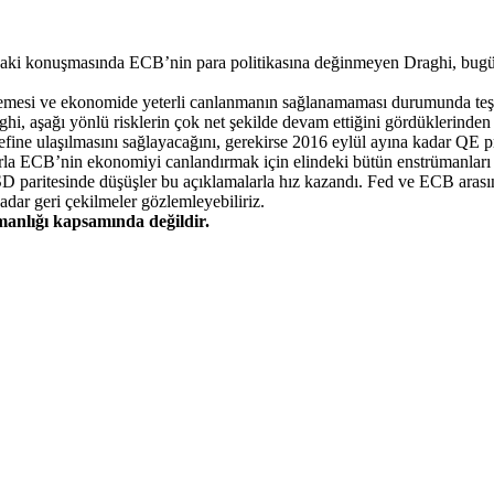
aki konuşmasında ECB’nin para politikasına değinmeyen Draghi, bugün B
emesi ve ekonomide yeterli canlanmanın sağlanamaması durumunda teşvik
aghi, aşağı yönlü risklerin çok net şekilde devam ettiğini gördüklerinde
ne ulaşılmasını sağlayacağını, gerekirse 2016 eylül ayına kadar QE pr
la ECB’nin ekonomiyi canlandırmak için elindeki bütün enstrümanları ku
 paritesinde düşüşler bu açıklamalarla hız kazandı. Fed ve ECB arası
kadar
geri çekilmeler gözlemleyebiliriz.
şmanlığı kapsamında değildir.