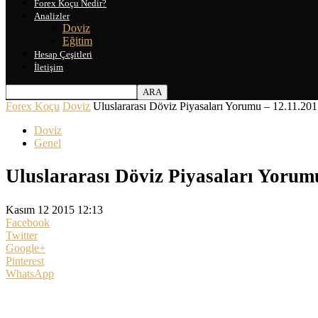
Forex Koçu Nedir?
Analizler
Doviz
Eğitim
Hesap Çeşitleri
İletişim
Forex Koçu
Doviz
Uluslararası Döviz Piyasaları Yorumu – 12.11.20
Doviz
Genel
Uluslararası Döviz Piyasaları Yorum
Kasım 12 2015 12:13
Facebook
Twitter
Google+
Pinterest
WhatsApp