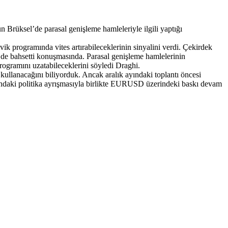
rüksel’de parasal genişleme hamleleriyle ilgili yaptığı
 programında vites artırabileceklerinin sinyalini verdi. Çekirdek
n de bahsetti konuşmasında. Parasal genişleme hamlelerinin
ogramını uzatabileceklerini söyledi Draghi.
llanacağını biliyorduk. Ancak aralık ayındaki toplantı öncesi
ndaki politika ayrışmasıyla birlikte EURUSD üzerindeki baskı devam