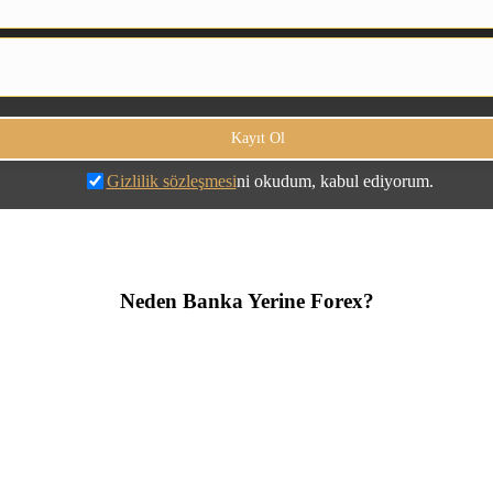
Gizlilik sözleşmesi
ni okudum, kabul ediyorum.
Neden Banka Yerine Forex?