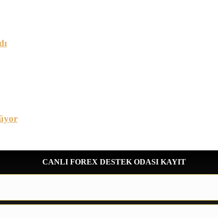
dı
üyor
CANLI FOREX DESTEK ODASI KAYIT