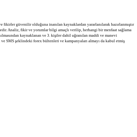
 ve fikirler güvenilir olduğuna inanılan kaynaklardan yararlanılarak hazırlanmıştır
dir. Analiz, fikir ve yorumlar bilgi amaçlı verilip, herhangi bir menfaat sağlama
llanılmasından kaynaklanan ve 3. kişiler dahil uğranılan maddi ve manevi
a ve SMS şeklindeki forex bültenleri ve kampanyaları almayı da kabul etmiş