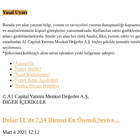
Yasal Uyarı
Burada yer alan yatırım bilgi, yorum ve tavsiyeleri yatırım danışmanlığı kapsamınd
ve analistlerimizin kişisel görüşlerini yansıtmaktadır. Kullanılan tablo grafikler
amacı güdülmemektedir. Sitede yer alan her türlü Analiz, fikir, yorum, tablo ve gr
zararlardan A1 Capital Yatırım Menkul Değerler A.Ş. hiçbir şekilde sorumlu tutu
sayılırsınız.
*Şirketimiz kaldıraçlı alım-satım işlemleri yetki belgesine sahiptir.
Anasayfa
Forex Nedir?
Nasıl Kullanırım?
Forex Altın Analizleri
Banka Hesap Bilgileri
© A1 Capital Yatırım Menkul Değerler A.Ş.
DİĞER İÇERİKLER
Dolar/TL’de 7.54 Direnci En Önemli Seviye…
Mart 4 2021 12:12