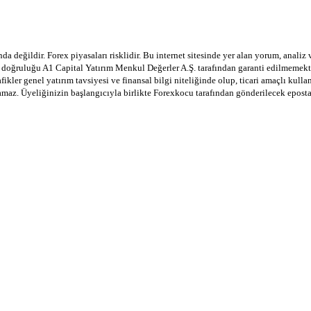
a değildir. Forex piyasaları risklidir. Bu internet sitesinde yer alan yorum, analiz
in doğruluğu A1 Capital Yatırım Menkul Değerler A.Ş. tarafından garanti edilmemekte
afikler genel yatırım tavsiyesi ve finansal bilgi niteliğinde olup, ticari amaçlı ku
lamaz. Üyeliğinizin başlangıcıyla birlikte Forexkocu tarafından gönderilecek epost