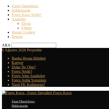
Zarar Olasılığınız
Hakkımızda
Forex Koçu Nedir?
Analizler
Doviz
Eğitim
Hesap Çeşitleri
İletişim
ARA
6 Ağustos 2026 Perşembe
Banka Hesap Bilgileri
Kariyer
Dolar Ne Olur?
Forex Nedir?
Forex Altın Analizleri
Forex Anlık Yorumları
Nasıl FK Kullanırım?
Forex Koçu
Zarar Olasılığınız
Hakkımızda