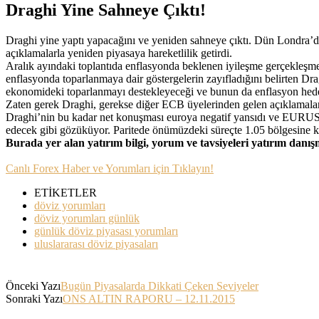
Draghi Yine Sahneye Çıktı!
Draghi yine yaptı yapacağını ve yeniden sahneye çıktı. Dün Londra’d
açıklamalarla yeniden piyasaya hareketlilik getirdi.
Aralık ayındaki toplantıda enflasyonda beklenen iyileşme gerçekleşm
enflasyonda toparlanmaya dair göstergelerin zayıfladığını belirten Dr
ekonomideki toparlanmayı destekleyeceği ve bunun da enflasyon hedefi
Zaten gerek Draghi, gerekse diğer ECB üyelerinden gelen açıklamalar
Draghi’nin bu kadar net konuşması euroya negatif yansıdı ve EURUSD
edecek gibi gözüküyor. Paritede önümüzdeki süreçte
1.05 bölgesine 
Burada yer alan yatırım bilgi, yorum ve tavsiyeleri yatırım danı
Canlı Forex Haber ve Yorumları için Tıklayın!
ETİKETLER
döviz yorumları
döviz yorumları günlük
günlük döviz piyasası yorumları
uluslararası döviz piyasaları
Önceki Yazı
Bugün Piyasalarda Dikkati Çeken Seviyeler
Sonraki Yazı
ONS ALTIN RAPORU – 12.11.2015