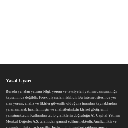
Yasal Uyarı
Burada yer alan yatırım bilgi, yorum ve tavsiyeleri yatırım danışmanlığı
kapsamında değildir. Forex piyasaları risklidir. Bu internet sitesinde yer
alan yorum, analiz ve fikirler güvenilir olduğuna inanılan kaynaklardan
yararlanılarak hazırlanmıştır ve analistlerimizin kişisel görüşlerini
yansıtmaktadır. Kullanılan tablo grafiklerin doğruluğu A1 Capital Yatırım
Menkul Değerler A.Ş. tarafından garanti edilmemektedir. Analiz, fikir ve
yorumlar bilgi amaçlı verilip, herhangi bir menfaat sağlama amacı