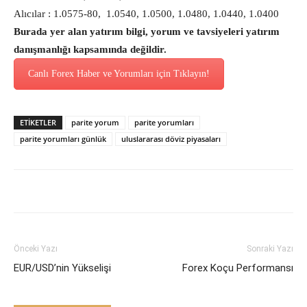
Alıcılar : 1.0575-80, 1.0540, 1.0500, 1.0480, 1.0440, 1.0400
Burada yer alan yatırım bilgi, yorum ve tavsiyeleri yatırım
danışmanlığı kapsamında değildir.
Canlı Forex Haber ve Yorumları için Tıklayın!
ETİKETLER
parite yorum
parite yorumları
parite yorumları günlük
uluslararası döviz piyasaları
Önceki Yazı
Sonraki Yazı
EUR/USD’nin Yükselişi
Forex Koçu Performansı