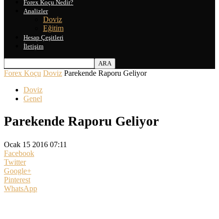
Forex Koçu Nedir?
Analizler
Doviz
Eğitim
Hesap Çeşitleri
İletişim
Forex Koçu
Doviz
Parekende Raporu Geliyor
Doviz
Genel
Parekende Raporu Geliyor
Ocak 15 2016 07:11
Facebook
Twitter
Google+
Pinterest
WhatsApp