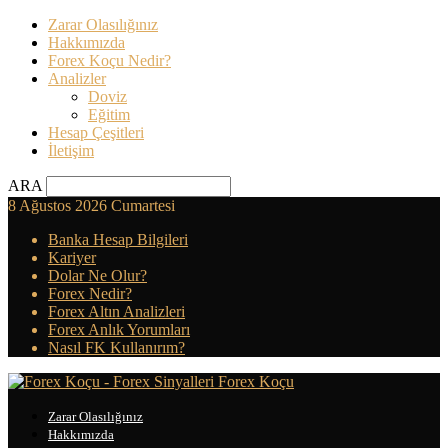
Zarar Olasılığınız
Hakkımızda
Forex Koçu Nedir?
Analizler
Doviz
Eğitim
Hesap Çeşitleri
İletişim
ARA
8 Ağustos 2026 Cumartesi
Banka Hesap Bilgileri
Kariyer
Dolar Ne Olur?
Forex Nedir?
Forex Altın Analizleri
Forex Anlık Yorumları
Nasıl FK Kullanırım?
Forex Koçu
Zarar Olasılığınız
Hakkımızda