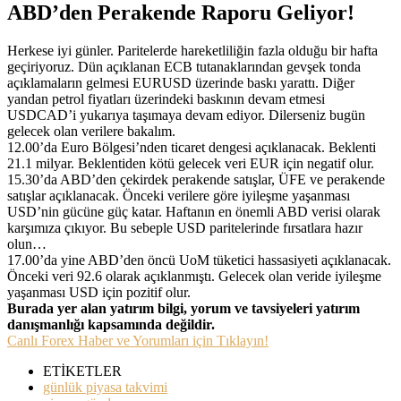
ABD’den Perakende Raporu Geliyor!
Herkese iyi günler. Paritelerde hareketliliğin fazla olduğu bir hafta
geçiriyoruz. Dün açıklanan ECB tutanaklarından gevşek tonda
açıklamaların gelmesi EURUSD üzerinde baskı yarattı. Diğer
yandan petrol fiyatları üzerindeki baskının devam etmesi
USDCAD’i yukarıya taşımaya devam ediyor. Dilerseniz bugün
gelecek olan verilere bakalım.
12.00’da Euro Bölgesi’nden ticaret dengesi açıklanacak. Beklenti
21.1 milyar. Beklentiden kötü gelecek veri EUR için negatif olur.
15.30’da ABD’den çekirdek perakende satışlar, ÜFE ve perakende
satışlar açıklanacak. Önceki verilere göre iyileşme yaşanması
USD’nin gücüne güç katar. Haftanın en önemli ABD verisi olarak
karşımıza çıkıyor. Bu sebeple USD paritelerinde fırsatlara hazır
olun…
17.00’da yine ABD’den öncü UoM tüketici hassasiyeti açıklanacak.
Önceki veri 92.6 olarak açıklanmıştı. Gelecek olan veride iyileşme
yaşanması USD için pozitif olur.
Burada yer alan yatırım bilgi, yorum ve tavsiyeleri yatırım
danışmanlığı kapsamında değildir.
Canlı Forex Haber ve Yorumları için Tıklayın!
ETİKETLER
günlük piyasa takvimi