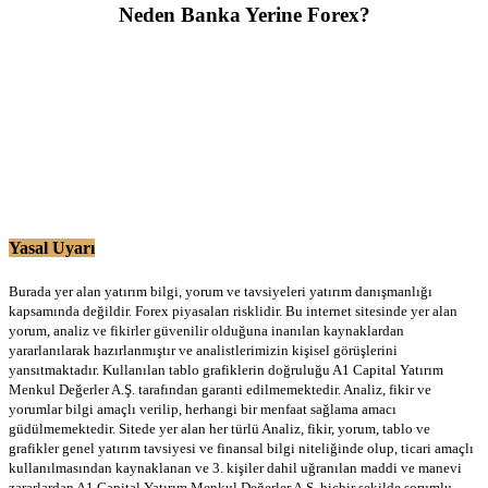
Neden Banka Yerine Forex?
Yasal Uyarı
Burada yer alan yatırım bilgi, yorum ve tavsiyeleri yatırım danışmanlığı
kapsamında değildir. Forex piyasaları risklidir. Bu internet sitesinde yer alan
yorum, analiz ve fikirler güvenilir olduğuna inanılan kaynaklardan
yararlanılarak hazırlanmıştır ve analistlerimizin kişisel görüşlerini
yansıtmaktadır. Kullanılan tablo grafiklerin doğruluğu A1 Capital Yatırım
Menkul Değerler A.Ş. tarafından garanti edilmemektedir. Analiz, fikir ve
yorumlar bilgi amaçlı verilip, herhangi bir menfaat sağlama amacı
güdülmemektedir. Sitede yer alan her türlü Analiz, fikir, yorum, tablo ve
grafikler genel yatırım tavsiyesi ve finansal bilgi niteliğinde olup, ticari amaçlı
kullanılmasından kaynaklanan ve 3. kişiler dahil uğranılan maddi ve manevi
zararlardan A1 Capital Yatırım Menkul Değerler A.Ş. hiçbir şekilde sorumlu