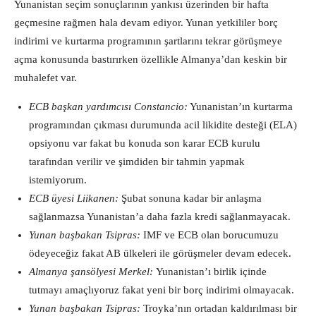
Yunanistan seçim sonuçlarının yankısı üzerinden bir hafta
geçmesine rağmen hala devam ediyor. Yunan yetkililer borç
indirimi ve kurtarma programının şartlarını tekrar görüşmeye
açma konusunda bastırırken özellikle Almanya’dan keskin bir
muhalefet var.
ECB başkan yardımcısı Constancio:
Yunanistan’ın kurtarma
programından çıkması durumunda acil likidite desteği (ELA)
opsiyonu var fakat bu konuda son karar ECB kurulu
tarafından verilir ve şimdiden bir tahmin yapmak
istemiyorum.
ECB üyesi Liikanen:
Şubat sonuna kadar bir anlaşma
sağlanmazsa Yunanistan’a daha fazla kredi sağlanmayacak.
Yunan başbakan Tsipras:
IMF ve ECB olan borucumuzu
ödeyeceğiz fakat AB ülkeleri ile görüşmeler devam edecek.
Almanya şansölyesi Merkel:
Yunanistan’ı birlik içinde
tutmayı amaçlıyoruz fakat yeni bir borç indirimi olmayacak.
Yunan başbakan Tsipras:
Troyka’nın ortadan kaldırılması bir