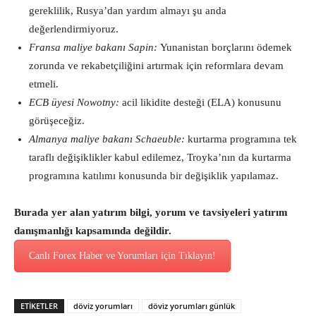
gereklilik, Rusya’dan yardım almayı şu anda
değerlendirmiyoruz.
Fransa maliye bakanı Sapin:
Yunanistan borçlarını ödemek
zorunda ve rekabetçiliğini artırmak için reformlara devam
etmeli.
ECB üyesi Nowotny:
acil likidite desteği (ELA) konusunu
görüşeceğiz.
Almanya maliye bakanı Schaeuble:
kurtarma programına tek
taraflı değişiklikler kabul edilemez, Troyka’nın da kurtarma
programına katılımı konusunda bir değişiklik yapılamaz.
Burada yer alan yatırım bilgi, yorum ve tavsiyeleri yatırım
danışmanlığı kapsamında değildir.
Canlı Forex Haber ve Yorumları için Tıklayın!
ETİKETLER
döviz yorumları
döviz yorumları günlük