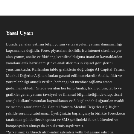
Yasal Uyarı
Burada yer alan yatırım bilgi, yorum ve tavsiyeleri yatırım danışmanlığı
kapsamında değildir. Forex piyasaları risklidir. Bu internet sitesinde yer
alan yorum, analiz ve fikirler güvenilir olduğuna inanılan kaynaklardan
yararlanılarak hazırlanmıştır ve analistlerimizin kişisel görüşlerini
yansıtmaktadır. Kullanılan tablo grafiklerin doğruluğu A1 Capital Yatırım
Menkul Değerler A.Ş. tarafından garanti edilmemektedir. Analiz, fikir ve
yorumlar bilgi amaçlı verilip, herhangi bir menfaat sağlama amacı
güdülmemektedir. Sitede yer alan her türlü Analiz, fikir, yorum, tablo ve
grafikler genel yatırım tavsiyesi ve finansal bilgi niteliğinde olup, ticari
amaçlı kullanılmasından kaynaklanan ve 3. kişiler dahil uğranılan maddi
ve manevi zararlardan A1 Capital Yatırım Menkul Değerler A.Ş. hiçbir
şekilde sorumlu tutulamaz. Üyeliğinizin başlangıcıyla birlikte Forexkocu
tarafından gönderilecek eposta ve SMS şeklindeki forex bültenleri ve
kampanyaları almayı da kabul etmiş sayılırsınız.
*Şirketimiz kaldıraçlı alım-satım işlemleri yetki belgesine sahiptir.