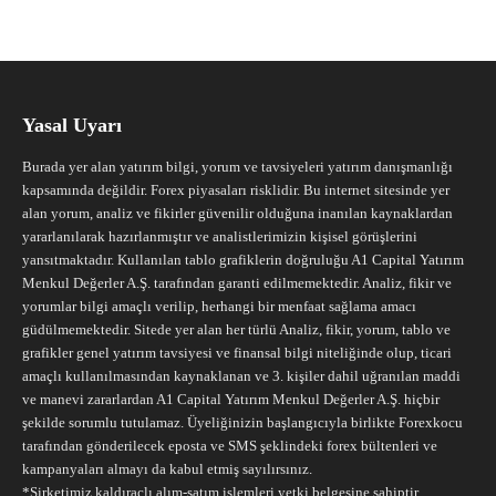
Yasal Uyarı
Burada yer alan yatırım bilgi, yorum ve tavsiyeleri yatırım danışmanlığı
kapsamında değildir. Forex piyasaları risklidir. Bu internet sitesinde yer
alan yorum, analiz ve fikirler güvenilir olduğuna inanılan kaynaklardan
yararlanılarak hazırlanmıştır ve analistlerimizin kişisel görüşlerini
yansıtmaktadır. Kullanılan tablo grafiklerin doğruluğu A1 Capital Yatırım
Menkul Değerler A.Ş. tarafından garanti edilmemektedir. Analiz, fikir ve
yorumlar bilgi amaçlı verilip, herhangi bir menfaat sağlama amacı
güdülmemektedir. Sitede yer alan her türlü Analiz, fikir, yorum, tablo ve
grafikler genel yatırım tavsiyesi ve finansal bilgi niteliğinde olup, ticari
amaçlı kullanılmasından kaynaklanan ve 3. kişiler dahil uğranılan maddi
ve manevi zararlardan A1 Capital Yatırım Menkul Değerler A.Ş. hiçbir
şekilde sorumlu tutulamaz. Üyeliğinizin başlangıcıyla birlikte Forexkocu
tarafından gönderilecek eposta ve SMS şeklindeki forex bültenleri ve
kampanyaları almayı da kabul etmiş sayılırsınız.
*Şirketimiz kaldıraçlı alım-satım işlemleri yetki belgesine sahiptir.