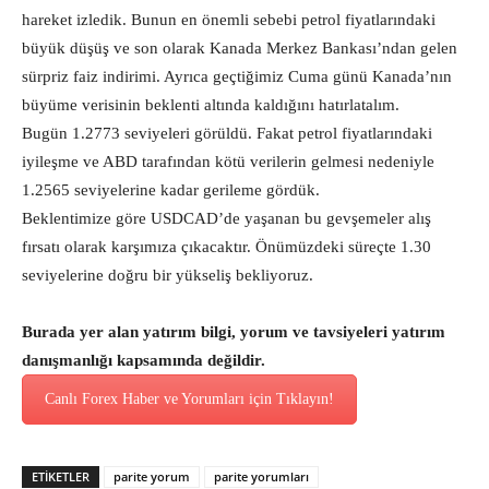
hareket izledik. Bunun en önemli sebebi petrol fiyatlarındaki
büyük düşüş ve son olarak Kanada Merkez Bankası’ndan gelen
sürpriz faiz indirimi. Ayrıca geçtiğimiz Cuma günü Kanada’nın
büyüme verisinin beklenti altında kaldığını hatırlatalım.
Bugün 1.2773 seviyeleri görüldü. Fakat petrol fiyatlarındaki
iyileşme ve ABD tarafından kötü verilerin gelmesi nedeniyle
1.2565 seviyelerine kadar gerileme gördük.
Beklentimize göre USDCAD’de yaşanan bu gevşemeler alış
fırsatı olarak karşımıza çıkacaktır. Önümüzdeki süreçte 1.30
seviyelerine doğru bir yükseliş bekliyoruz.
Burada yer alan yatırım bilgi, yorum ve tavsiyeleri yatırım
danışmanlığı kapsamında değildir.
Canlı Forex Haber ve Yorumları için Tıklayın!
ETİKETLER
parite yorum
parite yorumları