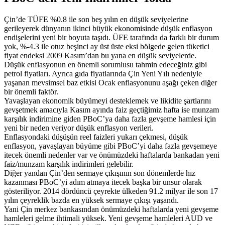
Çin’de TÜFE %0.8 ile son beş yılın en düşük seviyelerine
gerileyerek dünyanın ikinci büyük ekonomisinde düşük enflasyon
endişelerini yeni bir boyuta taşıdı. ÜFE tarafında da farklı bir durum
yok, %-4.3 ile otuz beşinci ay üst üste eksi bölgede gelen tüketici
fiyat endeksi 2009 Kasım’dan bu yana en düşük seviyelerde.
Düşük enflasyonun en önemli sorumlusu tahmin edeceğiniz gibi
petrol fiyatları. Ayrıca gıda fiyatlarında Çin Yeni Yılı nedeniyle
yaşanan mevsimsel baz etkisi Ocak enflasyonunu aşağı çeken diğer
bir önemli faktör.
Yavaşlayan ekonomik büyümeyi desteklemek ve likidite şartlarını
gevşetmek amacıyla Kasım ayında faiz geçtiğimiz hafta ise munzam
karşılık indirimine giden PBoC’ya daha fazla gevşeme hamlesi için
yeni bir neden veriyor düşük enflasyon verileri.
Enflasyondaki düşüşün reel faizleri yukarı çekmesi, düşük
enflasyon, yavaşlayan büyüme gibi PBoC’yi daha fazla gevşemeye
itecek önemli nedenler var ve önümüzdeki haftalarda bankadan yeni
faiz/munzam karşılık indirimleri gelebilir.
Diğer yandan Çin’den sermaye çıkışının son dönemlerde hız
kazanması PBoC’yi adım atmaya itecek başka bir unsur olarak
gösteriliyor. 2014 dördüncü çeyrekte ülkeden 91.2 milyar ile son 17
yılın çeyreklik bazda en yüksek sermaye çıkışı yaşandı.
Yani Çin merkez bankasından önümüzdeki haftalarda yeni gevşeme
hamleleri gelme ihtimali yüksek. Yeni gevşeme hamleleri AUD ve