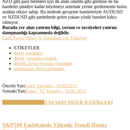
NZD gibi para birimleri için ilk anda olumlu gibi görünse de bu
hamleler şimdiye kadar büyümeyi artırmak yerine gerilemenin hızını
azaltan etkiye sahip. Bu nedenle gevşeme hamleleriyle AUDUSD
ve NZDUSD gibi paritelerde gelen yukarı yönlü hareket kalıcı
olmuyor.
Burada yer alan yatırım bilgi, yorum ve tavsiyeleri yatırım
danışmanlığı kapsamında değildir.
Canlı Forex Haber ve Yorumları için Tıklayın!
ETİKETLER
döviz yorumları
döviz yorumları günlük
günlük döviz piyasası yorumları
uluslararası döviz piyasaları
Önceki Yazı
Forex Takvimi – 10.02.2015
Sonraki Yazı
Dolar / TL Yorumu – 10.02.2015
BENZER YAZILAR
YAZARIN DİĞER İÇERİKLERİ
S&P500 Endeksinde Yükseliş Trendi Henüz