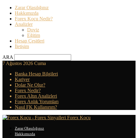
Zarar Olasılığınız
Hakkımızda
Forex Koçu Nedir?
Analizler
Doviz
Eğitim
Hesap Çeşitleri
İletişim
ARA
7 Ağustos 2026 Cuma
Banka Hesap Bilgileri
Kariyer
Dolar Ne Olur?
Forex Nedir?
Forex Altın Analizleri
Forex Anlık Yorumları
Nasıl FK Kullanırım?
Forex Koçu
Zarar Olasılığınız
Hakkımızda