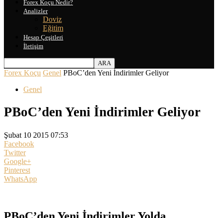
Forex Koçu Nedir?
Analizler
Doviz
Eğitim
Hesap Çeşitleri
İletişim
Forex Koçu
Genel
PBoC’den Yeni İndirimler Geliyor
Genel
PBoC’den Yeni İndirimler Geliyor
Şubat 10 2015 07:53
Facebook
Twitter
Google+
Pinterest
WhatsApp
PBoC’den Yeni İndirimler Yolda