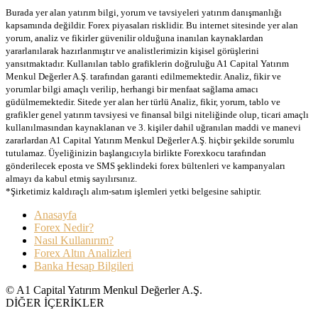
Burada yer alan yatırım bilgi, yorum ve tavsiyeleri yatırım danışmanlığı
kapsamında değildir. Forex piyasaları risklidir. Bu internet sitesinde yer alan
yorum, analiz ve fikirler güvenilir olduğuna inanılan kaynaklardan
yararlanılarak hazırlanmıştır ve analistlerimizin kişisel görüşlerini
yansıtmaktadır. Kullanılan tablo grafiklerin doğruluğu A1 Capital Yatırım
Menkul Değerler A.Ş. tarafından garanti edilmemektedir. Analiz, fikir ve
yorumlar bilgi amaçlı verilip, herhangi bir menfaat sağlama amacı
güdülmemektedir. Sitede yer alan her türlü Analiz, fikir, yorum, tablo ve
grafikler genel yatırım tavsiyesi ve finansal bilgi niteliğinde olup, ticari amaçlı
kullanılmasından kaynaklanan ve 3. kişiler dahil uğranılan maddi ve manevi
zararlardan A1 Capital Yatırım Menkul Değerler A.Ş. hiçbir şekilde sorumlu
tutulamaz. Üyeliğinizin başlangıcıyla birlikte Forexkocu tarafından
gönderilecek eposta ve SMS şeklindeki forex bültenleri ve kampanyaları
almayı da kabul etmiş sayılırsınız.
*Şirketimiz kaldıraçlı alım-satım işlemleri yetki belgesine sahiptir.
Anasayfa
Forex Nedir?
Nasıl Kullanırım?
Forex Altın Analizleri
Banka Hesap Bilgileri
© A1 Capital Yatırım Menkul Değerler A.Ş.
DİĞER İÇERİKLER