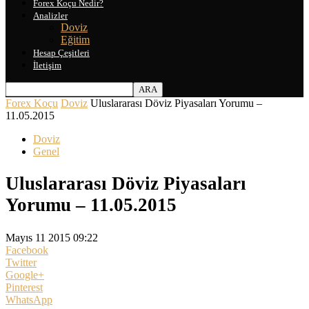
Forex Koçu Nedir?
Analizler
Doviz
Eğitim
Hesap Çeşitleri
İletişim
Forex Koçu
Doviz
Uluslararası Döviz Piyasaları Yorumu –
11.05.2015
Doviz
Genel
Uluslararası Döviz Piyasaları
Yorumu – 11.05.2015
Mayıs 11 2015 09:22
Facebook
Twitter
Google+
Pinterest
WhatsApp