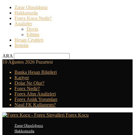
Zarar Olasılığınız
Hakkımızda
Forex Koçu Nedir?
Analizler
Doviz
Eğitim
Hesap Çeşitleri
İletişim
ARA
10 Ağustos 2026 Pazartesi
Banka Hesap Bilgileri
Kariyer
Dolar Ne Olur?
Forex Nedir?
Forex Altın Analizleri
Forex Anlık Yorumları
Nasıl FK Kullanırım?
Forex Koçu
Zarar Olasılığınız
Hakkımızda