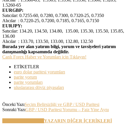
1.5260-65
EURGBP:
Satıcılar: 0.7255-60, 0.7280, 0.7300, 0.7320-25, 0.7350
Alıcılar : 0.7220-25, 0.7200, 0.7185, 0.7165, 0.7150
EURJPY:
Satıcılar: 134.20, 134.50, 134.80, 135.00, 135.30, 135.50, 135.85,
136.00
Alıcılar : 133.70, 133.50, 133.00, 132.80, 132.50
Burada yer alan yatırım bilgi, yorum ve tavsiyeleri yatırım
danışmanlığı kapsamında değildir.
Canlı Forex Haber ve Yorumları için Tıklayın!
ETİKETLER
euro dolar paritesi yorumları
parite yorum
parite yorumları
uluslararası döviz piyasaları
Önceki Yazı
Seçim Belirsizliği ve GBP / USD Paritesi
Sonraki Yazı
GBP / USD Paritesi Yorumu – Faiz Yine Aynı
BENZER YAZILAR
YAZARIN DİĞER İÇERİKLERİ