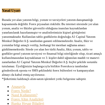
Yasal Uyarı
Burada yer alan yatırım bilgi, yorum ve tavsiyeleri yatırım danışmanlığı
kapsamında değildir. Forex piyasaları risklidir. Bu internet sitesinde yer alan
yorum, analiz ve fikirler güvenilir olduğuna inanılan kaynaklardan
yararlanılarak hazırlanmıştır ve analistlerimizin kişisel görüşlerini
yansıtmaktadır. Kullanılan tablo grafiklerin doğruluğu A1 Capital Yatırım
Menkul Değerler A.Ş. tarafından garanti edilmemektedir. Analiz, fikir ve
yorumlar bilgi amaçlı verilip, herhangi bir menfaat sağlama amacı
güdülmemektedir. Sitede yer alan her türlü Analiz, fikir, yorum, tablo ve
grafikler genel yatırım tavsiyesi ve finansal bilgi niteliğinde olup, ticari amaçlı
kullanılmasından kaynaklanan ve 3. kişiler dahil uğranılan maddi ve manevi
zararlardan A1 Capital Yatırım Menkul Değerler A.Ş. hiçbir şekilde sorumlu
tutulamaz. Üyeliğinizin başlangıcıyla birlikte Forexkocu tarafından
gönderilecek eposta ve SMS şeklindeki forex bültenleri ve kampanyaları
almayı da kabul etmiş sayılırsınız.
*Şirketimiz kaldıraçlı alım-satım işlemleri yetki belgesine sahiptir.
Anasayfa
Forex Nedir?
Nasıl Kullanırım?
Forex Altın Analizleri
Banka Hesap Bilgileri