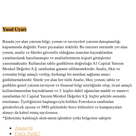
Yasal Uyarı
Burada yer alan yatırım bilgi, yorum ve tavsiyeleri yatırım danışmanlığı
kapsamında değildir. Forex piyasaları risklidir. Bu internet sitesinde yer alan
yorum, analiz ve fikirler güvenilir olduğuna inanılan kaynaklardan
yararlanılarak hazırlanmıştır ve analistlerimizin kişisel görüşlerini
yansıtmaktadır. Kullanılan tablo grafiklerin doğruluğu A1 Capital Yatırım
Menkul Değerler A.Ş. tarafından garanti edilmemektedir. Analiz, fikir ve
yorumlar bilgi amaçlı verilip, herhangi bir menfaat sağlama amacı
güdülmemektedir. Sitede yer alan her türlü Analiz, fikir, yorum, tablo ve
grafikler genel yatırım tavsiyesi ve finansal bilgi niteliğinde olup, ticari amaçlı
kullanılmasından kaynaklanan ve 3. kişiler dahil uğranılan maddi ve manevi
zararlardan A1 Capital Yatırım Menkul Değerler A.Ş. hiçbir şekilde sorumlu
tutulamaz. Üyeliğinizin başlangıcıyla birlikte Forexkocu tarafından
gönderilecek eposta ve SMS şeklindeki forex bültenleri ve kampanyaları
almayı da kabul etmiş sayılırsınız.
*Şirketimiz kaldıraçlı alım-satım işlemleri yetki belgesine sahiptir.
Anasayfa
Forex Nedir?