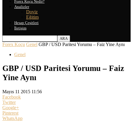
Forex Koçu Nedir?
Analizler
Doviz
Eğitim
Hesap Çeşitleri
İletişim
Forex Koçu
Genel
GBP / USD Paritesi Yorumu – Faiz Yine Aynı
Genel
GBP / USD Paritesi Yorumu – Faiz
Yine Aynı
Mayıs 11 2015 11:56
Facebook
Twitter
Google+
Pinterest
WhatsApp