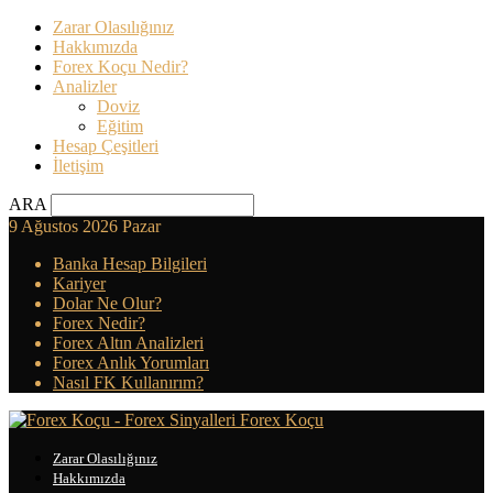
Zarar Olasılığınız
Hakkımızda
Forex Koçu Nedir?
Analizler
Doviz
Eğitim
Hesap Çeşitleri
İletişim
ARA
9 Ağustos 2026 Pazar
Banka Hesap Bilgileri
Kariyer
Dolar Ne Olur?
Forex Nedir?
Forex Altın Analizleri
Forex Anlık Yorumları
Nasıl FK Kullanırım?
Forex Koçu
Zarar Olasılığınız
Hakkımızda