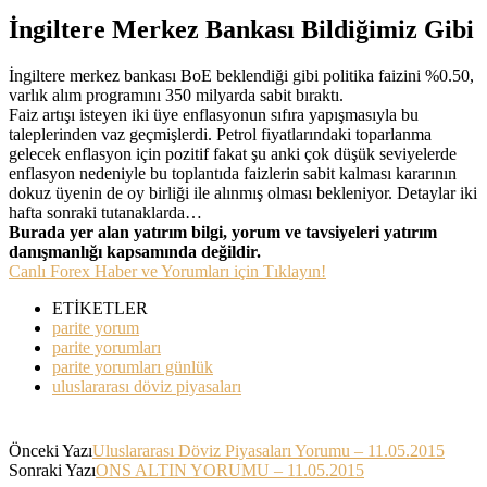
İngiltere Merkez Bankası Bildiğimiz Gibi
İngiltere merkez bankası BoE beklendiği gibi politika faizini %0.50,
varlık alım programını 350 milyarda sabit bıraktı.
Faiz artışı isteyen iki üye enflasyonun sıfıra yapışmasıyla bu
taleplerinden vaz geçmişlerdi. Petrol fiyatlarındaki toparlanma
gelecek enflasyon için pozitif fakat şu anki çok düşük seviyelerde
enflasyon nedeniyle bu toplantıda faizlerin sabit kalması kararının
dokuz üyenin de oy birliği ile alınmış olması bekleniyor. Detaylar iki
hafta sonraki tutanaklarda…
Burada yer alan yatırım bilgi, yorum ve tavsiyeleri yatırım
danışmanlığı kapsamında değildir.
Canlı Forex Haber ve Yorumları için Tıklayın!
ETİKETLER
parite yorum
parite yorumları
parite yorumları günlük
uluslararası döviz piyasaları
Önceki Yazı
Uluslararası Döviz Piyasaları Yorumu – 11.05.2015
Sonraki Yazı
ONS ALTIN YORUMU – 11.05.2015