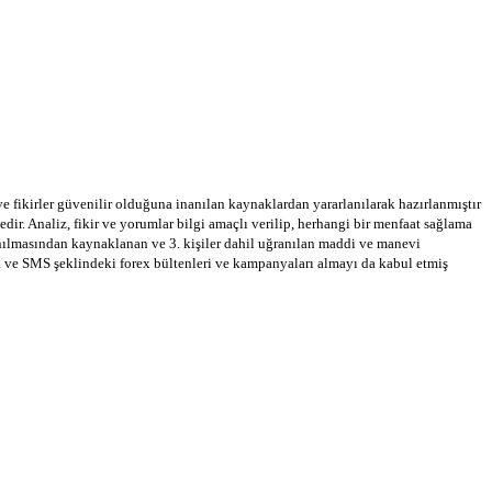
 ve fikirler güvenilir olduğuna inanılan kaynaklardan yararlanılarak hazırlanmıştır
dir. Analiz, fikir ve yorumlar bilgi amaçlı verilip, herhangi bir menfaat sağlama
llanılmasından kaynaklanan ve 3. kişiler dahil uğranılan maddi ve manevi
a ve SMS şeklindeki forex bültenleri ve kampanyaları almayı da kabul etmiş