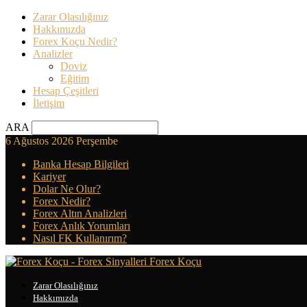
Zarar Olasılığınız
Hakkımızda
Forex Koçu Nedir?
Analizler
Doviz
Eğitim
Hesap Çeşitleri
İletişim
ARA
6 Ağustos 2026 Perşembe
Banka Hesap Bilgileri
Kariyer
Dolar Ne Olur?
Forex Nedir?
Forex Altın Analizleri
Forex Anlık Yorumları
Nasıl FK Kullanırım?
Forex Koçu
Zarar Olasılığınız
Hakkımızda