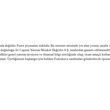
a değildir. Forex piyasaları risklidir. Bu internet sitesinde yer alan yorum, analiz
in doğruluğu A1 Capital Yatırım Menkul Değerler A.Ş. tarafından garanti edilmemekte
afikler genel yatırım tavsiyesi ve finansal bilgi niteliğinde olup, ticari amaçlı ku
lamaz. Üyeliğinizin başlangıcıyla birlikte Forexkocu tarafından gönderilecek epost