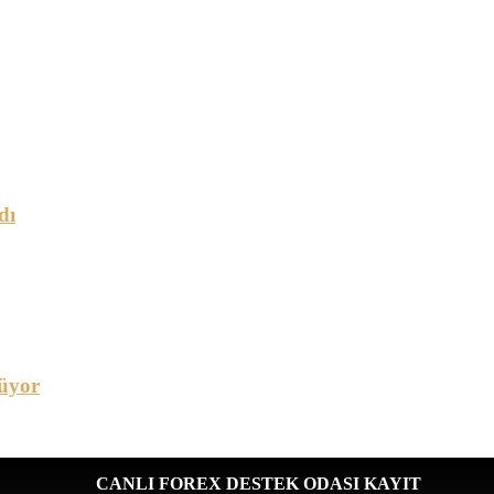
dı
üyor
CANLI FOREX DESTEK ODASI KAYIT