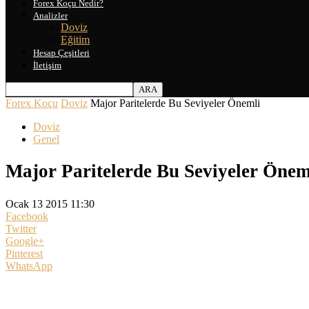
Forex Koçu Nedir?
Analizler
Doviz
Eğitim
Hesap Çeşitleri
İletişim
Forex Koçu
Doviz
Major Paritelerde Bu Seviyeler Önemli
Doviz
Genel
Major Paritelerde Bu Seviyeler Önem
Ocak 13 2015 11:30
Facebook
Twitter
Google+
Pinterest
WhatsApp