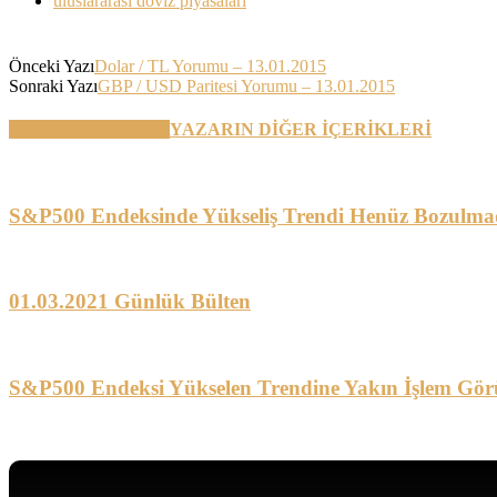
uluslararası döviz piyasaları
Önceki Yazı
Dolar / TL Yorumu – 13.01.2015
Sonraki Yazı
GBP / USD Paritesi Yorumu – 13.01.2015
BENZER YAZILAR
YAZARIN DİĞER İÇERİKLERİ
S&P500 Endeksinde Yükseliş Trendi Henüz Bozulma
01.03.2021 Günlük Bülten
S&P500 Endeksi Yükselen Trendine Yakın İşlem Gör