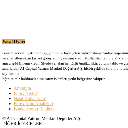
Yasal Uyarı
Burada yer alan yatırım bilgi, yorum ve tavsiyeleri yatırım danışmanlığı kapsamınd
ve analistlerimizin kişisel görüşlerini yansıtmaktadır. Kullanılan tablo grafikler
amacı güdülmemektedir. Sitede yer alan her türlü Analiz, fikir, yorum, tablo ve gr
zararlardan A1 Capital Yatırım Menkul Değerler A.Ş. hiçbir şekilde sorumlu tutu
sayılırsınız.
*Şirketimiz kaldıraçlı alım-satım işlemleri yetki belgesine sahiptir.
Anasayfa
Forex Nedir?
Nasıl Kullanırım?
Forex Altın Analizleri
Banka Hesap Bilgileri
© A1 Capital Yatırım Menkul Değerler A.Ş.
DİĞER İÇERİKLER