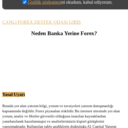
Gizlilik sözleşmesi
ni okudum, kabul ediyorum.
CANLI FOREX DESTEK ODASI GİRİŞ
Neden Banka Yerine Forex?
Yasal Uyarı
Burada yer alan yatırım bilgi, yorum ve tavsiyeleri yatırım danışmanlığı
kapsamında değildir. Forex piyasaları risklidir. Bu internet sitesinde yer alan
yorum, analiz ve fikirler güvenilir olduğuna inanılan kaynaklardan
yararlanılarak hazırlanmıştır ve analistlerimizin kişisel görüşlerini
yansıtmaktadır. Kullanılan tablo grafiklerin doğruluğu A1 Capital Yatırım