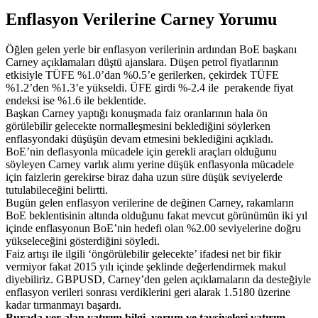
Enflasyon Verilerine Carney Yorumu
Öğlen gelen yerle bir enflasyon verilerinin ardından BoE başkanı
Carney açıklamaları düştü ajanslara. Düşen petrol fiyatlarının
etkisiyle TÜFE %1.0’dan %0.5’e gerilerken, çekirdek TÜFE
%1.2’den %1.3’e yükseldi. ÜFE girdi %-2.4 ile perakende fiyat
endeksi ise %1.6 ile beklentide.
Başkan Carney yaptığı konuşmada faiz oranlarının hala ön
görülebilir gelecekte normalleşmesini beklediğini söylerken
enflasyondaki düşüşün devam etmesini beklediğini açıkladı.
BoE’nin deflasyonla mücadele için gerekli araçları olduğunu
söyleyen Carney varlık alımı yerine düşük enflasyonla mücadele
için faizlerin gerekirse biraz daha uzun süre düşük seviyelerde
tutulabileceğini belirtti.
Bugün gelen enflasyon verilerine de değinen Carney, rakamların
BoE beklentisinin altında olduğunu fakat mevcut görünümün iki yıl
içinde enflasyonun BoE’nin hedefi olan %2.00 seviyelerine doğru
yükseleceğini gösterdiğini söyledi.
Faiz artışı ile ilgili ‘öngörülebilir gelecekte’ ifadesi net bir fikir
vermiyor fakat 2015 yılı içinde şeklinde değerlendirmek makul
diyebiliriz. GBPUSD, Carney’den gelen açıklamaların da desteğiyle
enflasyon verileri sonrası verdiklerini geri alarak 1.5180 üzerine
kadar tırmanmayı başardı.
Burada yer alan yatırım bilgi, yorum ve tavsiyeleri yatırım