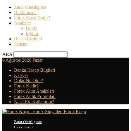
Zarar Olasılığınız
Hakkımızda
Forex Koçu Nedir?
Analizler
Doviz
Eğitim
Hesap Çeşitleri
İletişim
ARA
9 Ağustos 2026 Pazar
Banka Hesap Bilgileri
Kariyer
Dolar Ne Olur?
Forex Nedir?
Forex Altın Analizleri
Forex Anlık Yorumları
Nasıl FK Kullanırım?
Forex Koçu
Zarar Olasılığınız
Hakkımızda