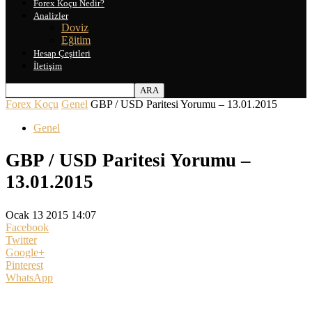
Forex Koçu Nedir?
Analizler
Doviz
Eğitim
Hesap Çeşitleri
İletişim
Forex Koçu
Genel
GBP / USD Paritesi Yorumu – 13.01.2015
Genel
GBP / USD Paritesi Yorumu –
13.01.2015
Ocak 13 2015 14:07
Facebook
Twitter
Google+
Pinterest
WhatsApp