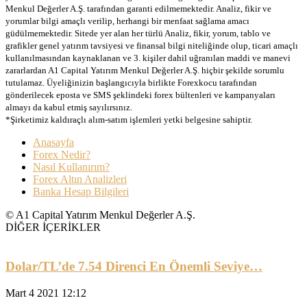
Menkul Değerler A.Ş. tarafından garanti edilmemektedir. Analiz, fikir ve
yorumlar bilgi amaçlı verilip, herhangi bir menfaat sağlama amacı
güdülmemektedir. Sitede yer alan her türlü Analiz, fikir, yorum, tablo ve
grafikler genel yatırım tavsiyesi ve finansal bilgi niteliğinde olup, ticari amaçlı
kullanılmasından kaynaklanan ve 3. kişiler dahil uğranılan maddi ve manevi
zararlardan A1 Capital Yatırım Menkul Değerler A.Ş. hiçbir şekilde sorumlu
tutulamaz. Üyeliğinizin başlangıcıyla birlikte Forexkocu tarafından
gönderilecek eposta ve SMS şeklindeki forex bültenleri ve kampanyaları
almayı da kabul etmiş sayılırsınız.
*Şirketimiz kaldıraçlı alım-satım işlemleri yetki belgesine sahiptir.
Anasayfa
Forex Nedir?
Nasıl Kullanırım?
Forex Altın Analizleri
Banka Hesap Bilgileri
© A1 Capital Yatırım Menkul Değerler A.Ş.
DİĞER İÇERİKLER
Dolar/TL’de 7.54 Direnci En Önemli Seviye…
Mart 4 2021 12:12