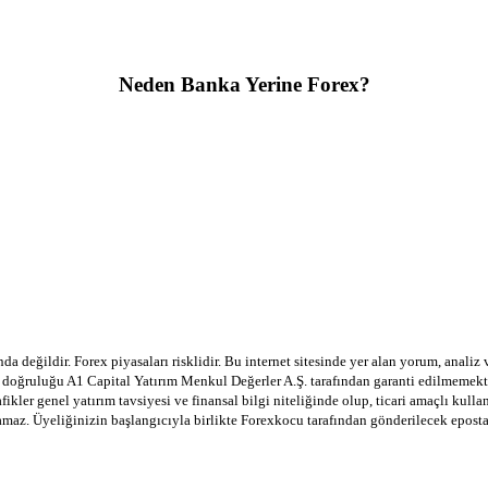
Neden Banka Yerine Forex?
a değildir. Forex piyasaları risklidir. Bu internet sitesinde yer alan yorum, analiz
in doğruluğu A1 Capital Yatırım Menkul Değerler A.Ş. tarafından garanti edilmemekte
afikler genel yatırım tavsiyesi ve finansal bilgi niteliğinde olup, ticari amaçlı ku
lamaz. Üyeliğinizin başlangıcıyla birlikte Forexkocu tarafından gönderilecek epost