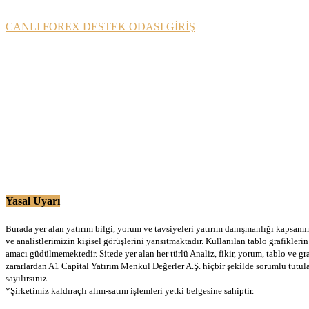
CANLI FOREX DESTEK ODASI GİRİŞ
Yasal Uyarı
Burada yer alan yatırım bilgi, yorum ve tavsiyeleri yatırım danışmanlığı kapsamınd
ve analistlerimizin kişisel görüşlerini yansıtmaktadır. Kullanılan tablo grafikler
amacı güdülmemektedir. Sitede yer alan her türlü Analiz, fikir, yorum, tablo ve gr
zararlardan A1 Capital Yatırım Menkul Değerler A.Ş. hiçbir şekilde sorumlu tutu
sayılırsınız.
*Şirketimiz kaldıraçlı alım-satım işlemleri yetki belgesine sahiptir.