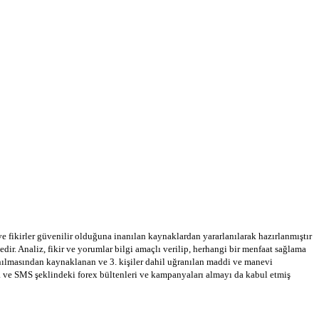
 ve fikirler güvenilir olduğuna inanılan kaynaklardan yararlanılarak hazırlanmıştır
dir. Analiz, fikir ve yorumlar bilgi amaçlı verilip, herhangi bir menfaat sağlama
llanılmasından kaynaklanan ve 3. kişiler dahil uğranılan maddi ve manevi
a ve SMS şeklindeki forex bültenleri ve kampanyaları almayı da kabul etmiş