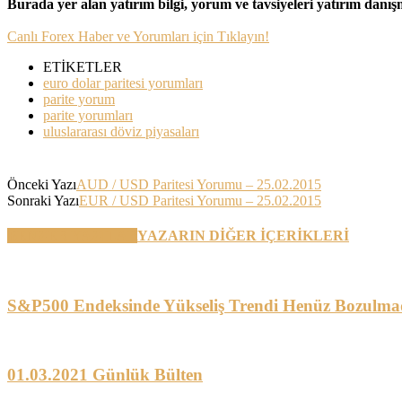
Burada yer alan yatırım bilgi, yorum ve tavsiyeleri yatırım danı
Canlı Forex Haber ve Yorumları için Tıklayın!
ETİKETLER
euro dolar paritesi yorumları
parite yorum
parite yorumları
uluslararası döviz piyasaları
Önceki Yazı
AUD / USD Paritesi Yorumu – 25.02.2015
Sonraki Yazı
EUR / USD Paritesi Yorumu – 25.02.2015
BENZER YAZILAR
YAZARIN DİĞER İÇERİKLERİ
S&P500 Endeksinde Yükseliş Trendi Henüz Bozulma
01.03.2021 Günlük Bülten