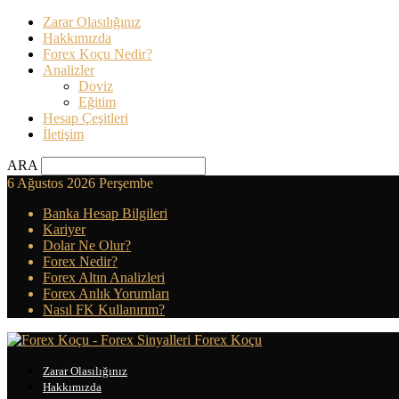
Zarar Olasılığınız
Hakkımızda
Forex Koçu Nedir?
Analizler
Doviz
Eğitim
Hesap Çeşitleri
İletişim
ARA
6 Ağustos 2026 Perşembe
Banka Hesap Bilgileri
Kariyer
Dolar Ne Olur?
Forex Nedir?
Forex Altın Analizleri
Forex Anlık Yorumları
Nasıl FK Kullanırım?
Forex Koçu
Zarar Olasılığınız
Hakkımızda