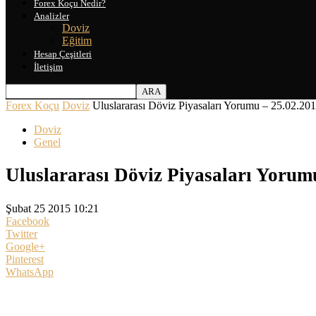
Forex Koçu Nedir?
Analizler
Doviz
Eğitim
Hesap Çeşitleri
İletişim
Forex Koçu
Doviz
Uluslararası Döviz Piyasaları Yorumu – 25.02.20
Doviz
Genel
Uluslararası Döviz Piyasaları Yorum
Şubat 25 2015 10:21
Facebook
Twitter
Google+
Pinterest
WhatsApp