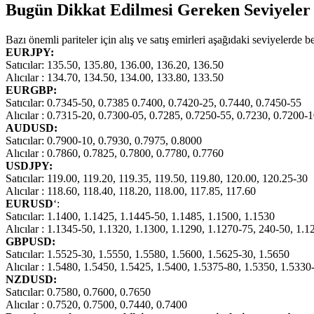
Bugün Dikkat Edilmesi Gereken Seviyeler
Bazı önemli pariteler için alış ve satış emirleri aşağıdaki seviyelerde 
EURJPY:
Satıcılar: 135.50, 135.80, 136.00, 136.20, 136.50
Alıcılar : 134.70, 134.50, 134.00, 133.80, 133.50
EURGBP:
Satıcılar: 0.7345-50, 0.7385 0.7400, 0.7420-25, 0.7440, 0.7450-55
Alıcılar : 0.7315-20, 0.7300-05, 0.7285, 0.7250-55, 0.7230, 0.7200-
AUDUSD:
Satıcılar: 0.7900-10, 0.7930, 0.7975, 0.8000
Alıcılar : 0.7860, 0.7825, 0.7800, 0.7780, 0.7760
USDJPY:
Satıcılar: 119.00, 119.20, 119.35, 119.50, 119.80, 120.00, 120.25-30
Alıcılar : 118.60, 118.40, 118.20, 118.00, 117.85, 117.60
EURUSD
‘:
Satıcılar: 1.1400, 1.1425, 1.1445-50, 1.1485, 1.1500, 1.1530
Alıcılar : 1.1345-50, 1.1320, 1.1300, 1.1290, 1.1270-75, 240-50, 1.1
GBPUSD:
Satıcılar: 1.5525-30, 1.5550, 1.5580, 1.5600, 1.5625-30, 1.5650
Alıcılar : 1.5480, 1.5450, 1.5425, 1.5400, 1.5375-80, 1.5350, 1.533
NZDUSD:
Satıcılar: 0.7580, 0.7600, 0.7650
Alıcılar : 0.7520, 0.7500, 0.7440, 0.7400