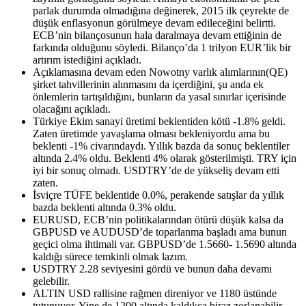
parlak durumda olmadığına değinerek, 2015 ilk çeyrekte de
düşük enflasyonun görülmeye devam edileceğini belirtti.
ECB’nin bilançosunun hala daralmaya devam ettiğinin de
farkında olduğunu söyledi. Bilanço’da 1 trilyon EUR’lik bir
artırım istediğini açıkladı.
Açıklamasına devam eden Nowotny varlık alımlarının(QE)
şirket tahvillerinin alınmasını da içerdiğini, şu anda ek
önlemlerin tartışıldığını, bunların da yasal sınırlar içerisinde
olacağını açıkladı.
Türkiye Ekim sanayi üretimi beklentiden kötü -1.8% geldi.
Zaten üretimde yavaşlama olması bekleniyordu ama bu
beklenti -1% civarındaydı. Yıllık bazda da sonuç beklentiler
altında 2.4% oldu. Beklenti 4% olarak gösterilmişti. TRY için
iyi bir sonuç olmadı. USDTRY’de de yükseliş devam etti
zaten.
İsviçre TÜFE beklentide 0.0%, perakende satışlar da yıllık
bazda beklenti altında 0.3% oldu.
EURUSD, ECB’nin politikalarından ötürü düşük kalsa da
GBPUSD ve AUDUSD’de toparlanma başladı ama bunun
geçici olma ihtimali var. GBPUSD’de 1.5660- 1.5690 altında
kaldığı sürece temkinli olmak lazım.
USDTRY 2.28 seviyesini gördü ve bunun daha devamı
gelebilir.
ALTIN USD rallisine rağmen direniyor ve 1180 üstünde
tutunuyor. Yine de 1200 altında kaldıkça biraz zorlanabilir.