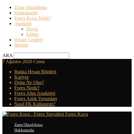
Zarar Olasılığınız
Hakkımızda
Forex Koçu Nedir?
Analizler
Doviz
Eğitim
Hesap Çeşitleri
İletişim
ARA
7 Ağustos 2026 Cuma
Banka Hesap Bilgileri
Kariyer
Dolar Ne Olur?
Forex Nedir?
Forex Altın Analizleri
Forex Anlık Yorumları
Nasıl FK Kullanırım?
Forex Koçu
Zarar Olasılığınız
Hakkımızda