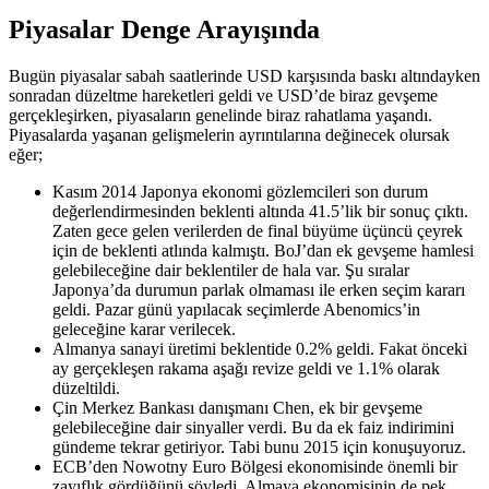
Piyasalar Denge Arayışında
Bugün piyasalar sabah saatlerinde USD karşısında baskı altındayken
sonradan düzeltme hareketleri geldi ve USD’de biraz gevşeme
gerçekleşirken, piyasaların genelinde biraz rahatlama yaşandı.
Piyasalarda yaşanan gelişmelerin ayrıntılarına değinecek olursak
eğer;
Kasım 2014 Japonya ekonomi gözlemcileri son durum
değerlendirmesinden beklenti altında 41.5’lik bir sonuç çıktı.
Zaten gece gelen verilerden de final büyüme üçüncü çeyrek
için de beklenti atlında kalmıştı. BoJ’dan ek gevşeme hamlesi
gelebileceğine dair beklentiler de hala var. Şu sıralar
Japonya’da durumun parlak olmaması ile erken seçim kararı
geldi. Pazar günü yapılacak seçimlerde Abenomics’in
geleceğine karar verilecek.
Almanya sanayi üretimi beklentide 0.2% geldi. Fakat önceki
ay gerçekleşen rakama aşağı revize geldi ve 1.1% olarak
düzeltildi.
Çin Merkez Bankası danışmanı Chen, ek bir gevşeme
gelebileceğine dair sinyaller verdi. Bu da ek faiz indirimini
gündeme tekrar getiriyor. Tabi bunu 2015 için konuşuyoruz.
ECB’den Nowotny Euro Bölgesi ekonomisinde önemli bir
zayıflık gördüğünü söyledi. Almaya ekonomisinin de pek