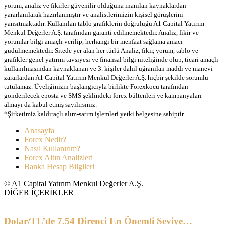
yorum, analiz ve fikirler güvenilir olduğuna inanılan kaynaklardan
yararlanılarak hazırlanmıştır ve analistlerimizin kişisel görüşlerini
yansıtmaktadır. Kullanılan tablo grafiklerin doğruluğu A1 Capital Yatırım
Menkul Değerler A.Ş. tarafından garanti edilmemektedir. Analiz, fikir ve
yorumlar bilgi amaçlı verilip, herhangi bir menfaat sağlama amacı
güdülmemektedir. Sitede yer alan her türlü Analiz, fikir, yorum, tablo ve
grafikler genel yatırım tavsiyesi ve finansal bilgi niteliğinde olup, ticari amaçlı
kullanılmasından kaynaklanan ve 3. kişiler dahil uğranılan maddi ve manevi
zararlardan A1 Capital Yatırım Menkul Değerler A.Ş. hiçbir şekilde sorumlu
tutulamaz. Üyeliğinizin başlangıcıyla birlikte Forexkocu tarafından
gönderilecek eposta ve SMS şeklindeki forex bültenleri ve kampanyaları
almayı da kabul etmiş sayılırsınız.
*Şirketimiz kaldıraçlı alım-satım işlemleri yetki belgesine sahiptir.
Anasayfa
Forex Nedir?
Nasıl Kullanırım?
Forex Altın Analizleri
Banka Hesap Bilgileri
© A1 Capital Yatırım Menkul Değerler A.Ş.
DİĞER İÇERİKLER
Dolar/TL’de 7.54 Direnci En Önemli Seviye…