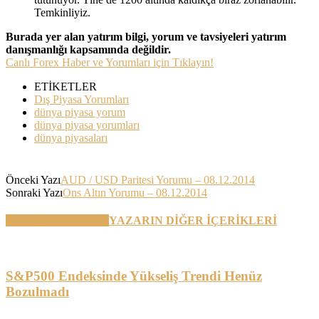
Temkinliyiz.
Burada yer alan yatırım bilgi, yorum ve tavsiyeleri yatırım
danışmanlığı kapsamında değildir.
Canlı Forex Haber ve Yorumları için Tıklayın!
ETİKETLER
Dış Piyasa Yorumları
dünya piyasa yorum
dünya piyasa yorumları
dünya piyasaları
Önceki Yazı
AUD / USD Paritesi Yorumu – 08.12.2014
Sonraki Yazı
Ons Altın Yorumu – 08.12.2014
BENZER YAZILAR
YAZARIN DİĞER İÇERİKLERİ
S&P500 Endeksinde Yükseliş Trendi Henüz
Bozulmadı