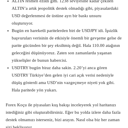
ALTIN resmen ezildi gitti. 1238 seviyesine kadar çekilen
ALTIN’a artık jeopolitik destek olmadığı gibi, piyasalardaki
USD değerlenmesi de üstüne ayrı bir baskı unsuru
oluşturuyor.
Bugün en hareketli paritelerden biri de USDJPY idi. İşsizlik
başvuruları verisinin de etkisiyle önemli bir gevşeme gelse de
parite gücünden bir şey eksiltmiş değil. Hala 110.00 atağının
geleceğini düşünüyoruz. Zaten son zamanlarda yaşanan
yükselişler de bunun habercisi.
USDTRY bugün biraz daha sakin. 2.20’yi anca gören
USDTRY Türkiye’den gelen iyi cari açık verisi nedeniyle
düşüş gösterdi ama USD’nin vazgeçmeye niyeti yok gibi.
Hala paritede yön yukarı.
Forex Koçu ile piyasaları kuş bakışı inceleyerek yol haritanızı
istediğiniz gibi oluşturabilirsiniz. Eğer bu yolda izlere daha fazla
destek olmamızı isterseniz, bizi arayın. Nasıl olsa biz her zaman
sizi bekliyoruz.