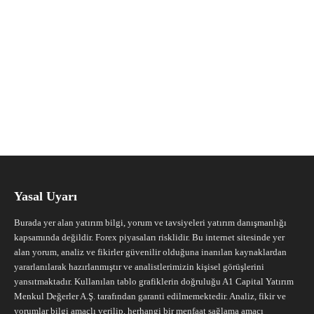
Yasal Uyarı
Burada yer alan yatırım bilgi, yorum ve tavsiyeleri yatırım danışmanlığı
kapsamında değildir. Forex piyasaları risklidir. Bu internet sitesinde yer
alan yorum, analiz ve fikirler güvenilir olduğuna inanılan kaynaklardan
yararlanılarak hazırlanmıştır ve analistlerimizin kişisel görüşlerini
yansıtmaktadır. Kullanılan tablo grafiklerin doğruluğu A1 Capital Yatırım
Menkul Değerler A.Ş. tarafından garanti edilmemektedir. Analiz, fikir ve
yorumlar bilgi amaçlı verilip, herhangi bir menfaat sağlama amacı