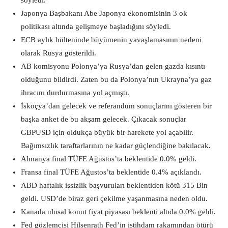
söyledi.
Japonya Başbakanı Abe Japonya ekonomisinin 3 ok
politikası altında gelişmeye başladığını söyledi.
ECB aylık bülteninde büyümenin yavaşlamasının nedeni
olarak Rusya gösterildi.
AB komisyonu Polonya’ya Rusya’dan gelen gazda kısıntı
olduğunu bildirdi. Zaten bu da Polonya’nın Ukrayna’ya gaz
ihracını durdurmasına yol açmıştı.
İskoçya’dan gelecek ve referandum sonuçlarını gösteren bir
başka anket de bu akşam gelecek. Çıkacak sonuçlar
GBPUSD için oldukça büyük bir harekete yol açabilir.
Bağımsızlık taraftarlarının ne kadar güçlendiğine bakılacak.
Almanya final TÜFE Ağustos’ta beklentide 0.0% geldi.
Fransa final TÜFE Ağustos’ta beklentide 0.4% açıklandı.
ABD haftalık işsizlik başvuruları beklentiden kötü 315 Bin
geldi. USD’de biraz geri çekilme yaşanmasına neden oldu.
Kanada ulusal konut fiyat piyasası beklenti altıda 0.0% geldi.
Fed gözlemcisi Hilsenrath Fed’in istihdam rakamından ötürü