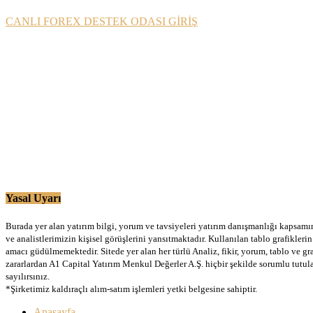
CANLI FOREX DESTEK ODASI GİRİŞ
Yasal Uyarı
Burada yer alan yatırım bilgi, yorum ve tavsiyeleri yatırım danışmanlığı kapsamınd
ve analistlerimizin kişisel görüşlerini yansıtmaktadır. Kullanılan tablo grafikler
amacı güdülmemektedir. Sitede yer alan her türlü Analiz, fikir, yorum, tablo ve gr
zararlardan A1 Capital Yatırım Menkul Değerler A.Ş. hiçbir şekilde sorumlu tutu
sayılırsınız.
*Şirketimiz kaldıraçlı alım-satım işlemleri yetki belgesine sahiptir.
Anasayfa