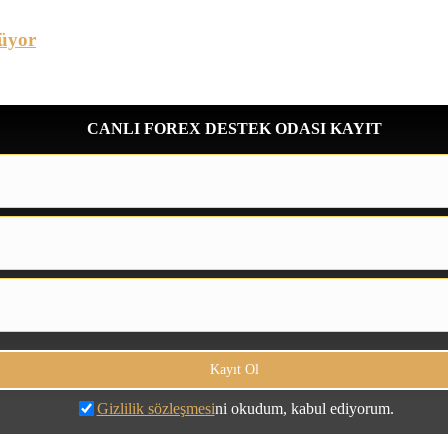
üyor
CANLI FOREX DESTEK ODASI KAYIT
Gizlilik sözleşmesi
ni okudum, kabul ediyorum.