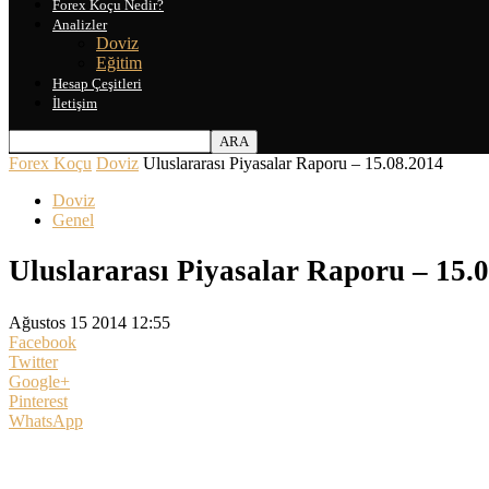
Forex Koçu Nedir?
Analizler
Doviz
Eğitim
Hesap Çeşitleri
İletişim
Forex Koçu
Doviz
Uluslararası Piyasalar Raporu – 15.08.2014
Doviz
Genel
Uluslararası Piyasalar Raporu – 15.
Ağustos 15 2014 12:55
Facebook
Twitter
Google+
Pinterest
WhatsApp