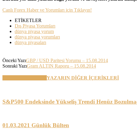
Canlı Forex Haber ve Yorumları için Tıklayın!
ETİKETLER
Dış Piyasa Yorumları
dünya piyasa yorum
dünya piyasa yorumları
dünya piyasaları
Önceki Yazı
GBP / USD Paritesi Yorumu – 15.08.2014
Sonraki Yazı
Gram ALTIN Raporu – 15.08.2014
BENZER YAZILAR
YAZARIN DİĞER İÇERİKLERİ
S&P500 Endeksinde Yükseliş Trendi Henüz Bozulma
01.03.2021 Günlük Bülten