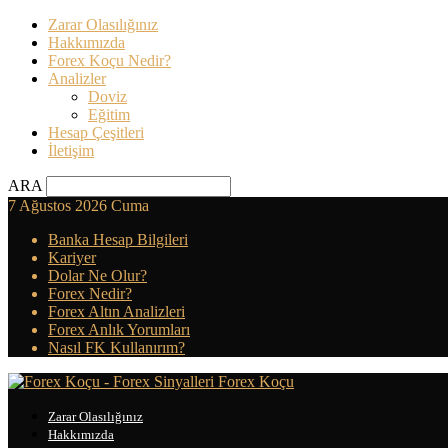
Zarar Olasılığınız
Hakkımızda
Forex Koçu Nedir?
Analizler
Doviz
Eğitim
Hesap Çeşitleri
İletişim
ARA
7 Ağustos 2026 Cuma
Banka Hesap Bilgileri
Kariyer
Dolar Ne Olur?
Forex Nedir?
Forex Altın Analizleri
Forex Anlık Yorumları
Nasıl FK Kullanırım?
Forex Koçu
Zarar Olasılığınız
Hakkımızda