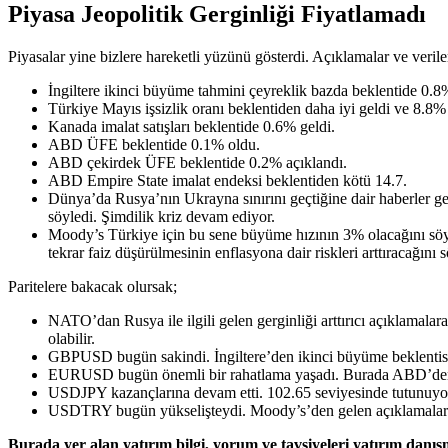
Piyasa Jeopolitik Gerginliği Fiyatlamadı
Piyasalar yine bizlere hareketli yüzünü gösterdi. Açıklamalar ve veriler 
İngiltere ikinci büyüme tahmini çeyreklik bazda beklentide 0.8
Türkiye Mayıs işsizlik oranı beklentiden daha iyi geldi ve 8.8%
Kanada imalat satışları beklentide 0.6% geldi.
ABD ÜFE beklentide 0.1% oldu.
ABD çekirdek ÜFE beklentide 0.2% açıklandı.
ABD Empire State imalat endeksi beklentiden kötü 14.7.
Dünya’da Rusya’nın Ukrayna sınırını geçtiğine dair haberler 
söyledi. Şimdilik kriz devam ediyor.
Moody’s Türkiye için bu sene büyüme hızının 3% olacağını söy
tekrar faiz düşürülmesinin enflasyona dair riskleri arttıracağını 
Paritelere bakacak olursak;
NATO’dan Rusya ile ilgili gelen gerginliği arttırıcı açıklamalar
olabilir.
GBPUSD bugün sakindi. İngiltere’den ikinci büyüme beklentisi 
EURUSD bugün önemli bir rahatlama yaşadı. Burada ABD’den gel
USDJPY kazançlarına devam etti. 102.65 seviyesinde tutunuyor. 
USDTRY bugün yükselişteydi. Moody’s’den gelen açıklamalar
Burada yer alan yatırım bilgi, yorum ve tavsiyeleri yatırım danı