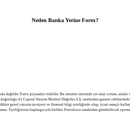
Neden Banka Yerine Forex?
a değildir. Forex piyasaları risklidir. Bu internet sitesinde yer alan yorum, analiz
in doğruluğu A1 Capital Yatırım Menkul Değerler A.Ş. tarafından garanti edilmemekte
afikler genel yatırım tavsiyesi ve finansal bilgi niteliğinde olup, ticari amaçlı ku
lamaz. Üyeliğinizin başlangıcıyla birlikte Forexkocu tarafından gönderilecek epost