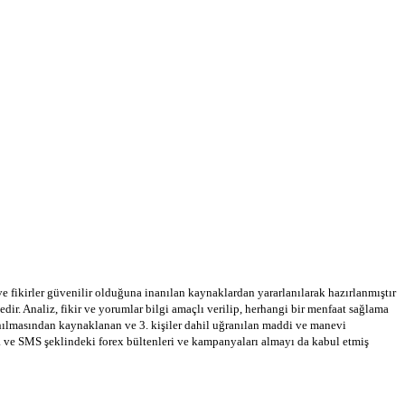
 ve fikirler güvenilir olduğuna inanılan kaynaklardan yararlanılarak hazırlanmıştır
dir. Analiz, fikir ve yorumlar bilgi amaçlı verilip, herhangi bir menfaat sağlama
llanılmasından kaynaklanan ve 3. kişiler dahil uğranılan maddi ve manevi
a ve SMS şeklindeki forex bültenleri ve kampanyaları almayı da kabul etmiş