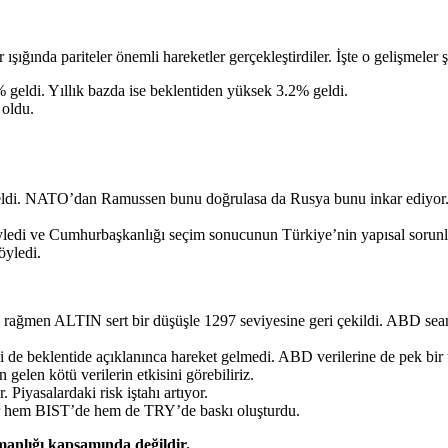
ışığında pariteler önemli hareketler gerçekleştirdiler. İşte o gelişmeler ş
% geldi. Yıllık bazda ise beklentiden yüksek 3.2% geldi.
 oldu.
geldi. NATO’dan Ramussen bunu doğrulasa da Rusya bunu inkar ediyor. 
ledi ve Cumhurbaşkanlığı seçim sonucunun Türkiye’nin yapısal sorunlar
söyledi.
a rağmen ALTIN sert bir düşüşle 1297 seviyesine geri çekildi. ABD seansı
de beklentide açıklanınca hareket gelmedi. ABD verilerine de pek bir 
en kötü verilerin etkisini görebiliriz.
Piyasalardaki risk iştahı artıyor.
 hem BIST’de hem de TRY’de baskı oluşturdu.
şmanlığı kapsamında değildir.