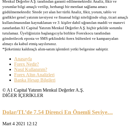
Menkul Değerler A.Ş. tarafından garanti edilmemektedir. Analiz, fikir ve
yorumlar bilgi amaçlı verilip, herhangi bir menfaat sağlama amacı
güdülmemektedir. Sitede yer alan her türlü Analiz, fikir, yorum, tablo ve
grafikler genel yatırım tavsiyesi ve finansal bilgi niteliğinde olup, ticari amaçlı
kullanılmasından kaynaklanan ve 3. kişiler dahil uğranılan maddi ve manevi
zararlardan A1 Capital Yatırım Menkul Değerler A.Ş. hiçbir şekilde sorumlu
tutulamaz. Üyeliğinizin başlangıcıyla birlikte Forexkocu tarafından
gönderilecek eposta ve SMS şeklindeki forex bültenleri ve kampanyaları
almayı da kabul etmiş sayılırsınız.
*Şirketimiz kaldıraçlı alım-satım işlemleri yetki belgesine sahiptir.
Anasayfa
Forex Nedir?
Nasıl Kullanırım?
Forex Altın Analizleri
Banka Hesap Bilgileri
© A1 Capital Yatırım Menkul Değerler A.Ş.
DİĞER İÇERİKLER
Dolar/TL’de 7.54 Direnci En Önemli Seviye…
Mart 4 2021 12:12