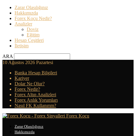
Zarar Olasılığınız
Hakkımızda
Forex Koçu Nedir?
Analizler
Doviz
Eğitim
Hesap Çeşitleri
İletişim
ARA
10 Ağustos 2026 Pazartesi
Banka Hesap Bilgileri
Kariyer
Dolar Ne Olur?
Forex Nedir?
Forex Altın Analizleri
Forex Anlık Yorumları
Nasıl FK Kullanırım?
Forex Koçu
Zarar Olasılığınız
Hakkımızda