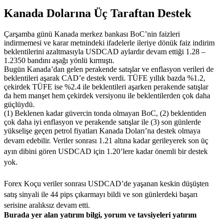
Kanada Dolarına Üç Taraftan Destek
Çarşamba günü Kanada merkez bankası BoC’nin faizleri
indirmemesi ve karar metnindeki ifadelerle ileriye dönük faiz indirim
beklentilerini azaltmasıyla USDCAD aylardır devam ettiği 1.28 –
1.2350 bandını aşağı yönlü kırmıştı.
Bugün Kanada’dan gelen perakende satışlar ve enflasyon verileri de
beklentileri aşarak CAD’e destek verdi. TÜFE yıllık bazda %1.2,
çekirdek TÜFE ise %2.4 ile beklentileri aşarken perakende satışlar
da hem manşet hem çekirdek versiyonu ile beklentilerden çok daha
güçlüydü.
(1) Beklenen kadar güvercin tonda olmayan BoC, (2) beklentiden
çok daha iyi enflasyon ve perakende satışlar ile (3) son günlerde
yükselişe geçen petrol fiyatları Kanada Doları’na destek olmaya
devam edebilir.
Veriler sonrası 1.21 altına kadar gerileyerek son üç
ayın dibini gören USDCAD için 1.20’lere kadar önemli bir destek
yok.
Forex Koçu veriler sonrası USDCAD’de yaşanan keskin düşüşten
satış sinyali ile 44 pips çıkarmayı bildi ve son günlerdeki başarı
serisine aralıksız devam etti.
Burada yer alan yatırım bilgi, yorum ve tavsiyeleri yatırım