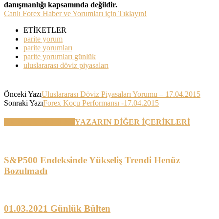
danışmanlığı kapsamında değildir.
Canlı Forex Haber ve Yorumları için Tıklayın!
ETİKETLER
parite yorum
parite yorumları
parite yorumları günlük
uluslararası döviz piyasaları
Önceki Yazı
Uluslararası Döviz Piyasaları Yorumu – 17.04.2015
Sonraki Yazı
Forex Koçu Performansı -17.04.2015
BENZER YAZILAR
YAZARIN DİĞER İÇERİKLERİ
S&P500 Endeksinde Yükseliş Trendi Henüz
Bozulmadı
01.03.2021 Günlük Bülten