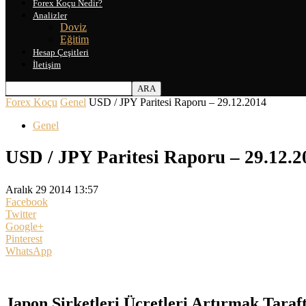
Forex Koçu Nedir?
Analizler
Doviz
Eğitim
Hesap Çeşitleri
İletişim
Forex Koçu
Genel
USD / JPY Paritesi Raporu – 29.12.2014
Genel
USD / JPY Paritesi Raporu – 29.12.2
Aralık 29 2014 13:57
Facebook
Twitter
Google+
Pinterest
WhatsApp
Japon Şirketleri Ücretleri Artırmak Taraft