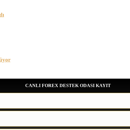
dı
üyor
CANLI FOREX DESTEK ODASI KAYIT