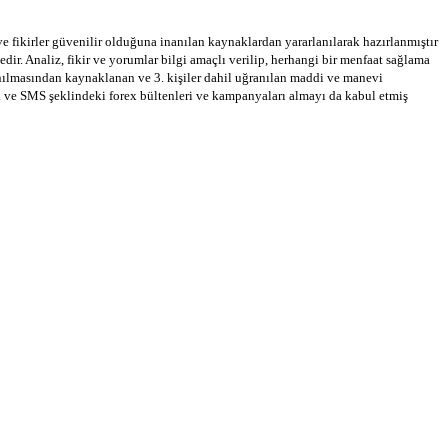
 ve fikirler güvenilir olduğuna inanılan kaynaklardan yararlanılarak hazırlanmıştır
dir. Analiz, fikir ve yorumlar bilgi amaçlı verilip, herhangi bir menfaat sağlama
llanılmasından kaynaklanan ve 3. kişiler dahil uğranılan maddi ve manevi
a ve SMS şeklindeki forex bültenleri ve kampanyaları almayı da kabul etmiş