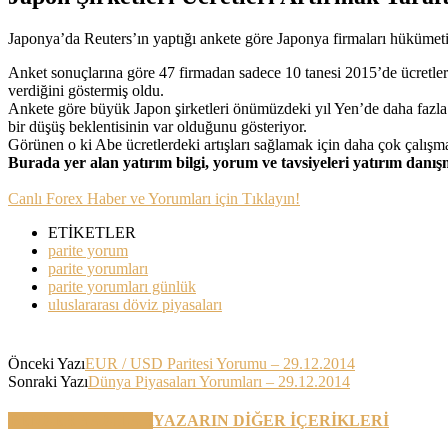
Japonya’da Reuters’ın yaptığı ankete göre Japonya firmaları hükümetin 
Anket sonuçlarına göre 47 firmadan sadece 10 tanesi 2015’de ücretlerde 
verdiğini göstermiş oldu.
Ankete göre büyük Japon şirketleri önümüzdeki yıl Yen’de daha fazl
bir düşüş beklentisinin var olduğunu gösteriyor.
Görünen o ki Abe ücretlerdeki artışları sağlamak için daha çok çalış
Burada yer alan yatırım bilgi, yorum ve tavsiyeleri yatırım danı
Canlı Forex Haber ve Yorumları için Tıklayın!
ETİKETLER
parite yorum
parite yorumları
parite yorumları günlük
uluslararası döviz piyasaları
Önceki Yazı
EUR / USD Paritesi Yorumu – 29.12.2014
Sonraki Yazı
Dünya Piyasaları Yorumları – 29.12.2014
BENZER YAZILAR
YAZARIN DİĞER İÇERİKLERİ