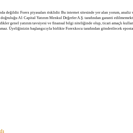
a değildir. Forex piyasaları risklidir. Bu internet sitesinde yer alan yorum, analiz
in doğruluğu A1 Capital Yatırım Menkul Değerler A.Ş. tarafından garanti edilmemekte
afikler genel yatırım tavsiyesi ve finansal bilgi niteliğinde olup, ticari amaçlı ku
lamaz. Üyeliğinizin başlangıcıyla birlikte Forexkocu tarafından gönderilecek epost
dı