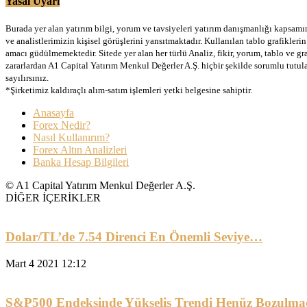
Yasal Uyarı
Burada yer alan yatırım bilgi, yorum ve tavsiyeleri yatırım danışmanlığı kapsamınd
ve analistlerimizin kişisel görüşlerini yansıtmaktadır. Kullanılan tablo grafikler
amacı güdülmemektedir. Sitede yer alan her türlü Analiz, fikir, yorum, tablo ve gr
zararlardan A1 Capital Yatırım Menkul Değerler A.Ş. hiçbir şekilde sorumlu tutu
sayılırsınız.
*Şirketimiz kaldıraçlı alım-satım işlemleri yetki belgesine sahiptir.
Anasayfa
Forex Nedir?
Nasıl Kullanırım?
Forex Altın Analizleri
Banka Hesap Bilgileri
© A1 Capital Yatırım Menkul Değerler A.Ş.
DİĞER İÇERİKLER
Dolar/TL’de 7.54 Direnci En Önemli Seviye…
Mart 4 2021 12:12
S&P500 Endeksinde Yükseliş Trendi Henüz Bozulma