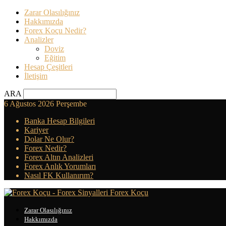
Zarar Olasılığınız
Hakkımızda
Forex Koçu Nedir?
Analizler
Doviz
Eğitim
Hesap Çeşitleri
İletişim
ARA
6 Ağustos 2026 Perşembe
Banka Hesap Bilgileri
Kariyer
Dolar Ne Olur?
Forex Nedir?
Forex Altın Analizleri
Forex Anlık Yorumları
Nasıl FK Kullanırım?
Forex Koçu
Zarar Olasılığınız
Hakkımızda