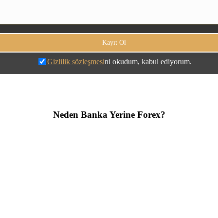
Gizlilik sözleşmesi
ni okudum, kabul ediyorum.
Neden Banka Yerine Forex?