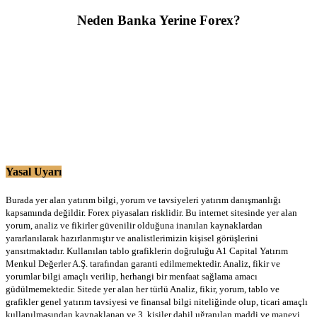
Neden Banka Yerine Forex?
Yasal Uyarı
Burada yer alan yatırım bilgi, yorum ve tavsiyeleri yatırım danışmanlığı
kapsamında değildir. Forex piyasaları risklidir. Bu internet sitesinde yer alan
yorum, analiz ve fikirler güvenilir olduğuna inanılan kaynaklardan
yararlanılarak hazırlanmıştır ve analistlerimizin kişisel görüşlerini
yansıtmaktadır. Kullanılan tablo grafiklerin doğruluğu A1 Capital Yatırım
Menkul Değerler A.Ş. tarafından garanti edilmemektedir. Analiz, fikir ve
yorumlar bilgi amaçlı verilip, herhangi bir menfaat sağlama amacı
güdülmemektedir. Sitede yer alan her türlü Analiz, fikir, yorum, tablo ve
grafikler genel yatırım tavsiyesi ve finansal bilgi niteliğinde olup, ticari amaçlı
kullanılmasından kaynaklanan ve 3. kişiler dahil uğranılan maddi ve manevi