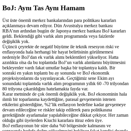
BoJ: Aynı Tas Aynı Hamam
Üst üste önemli merkez bankalarından para politikası kararları
açıklanmaya devam ediyor. Dün Avustralya merkez bankası
RBA’nın ardından bugün de Japonya merkez bankası BoJ kararları
geldi. Beklendiği gibi varlık alım programında veya faizlerde
değişiklik yok.
Üçüncü çeyrekte de negatif büyüme ile teknik resesyon riski ve
enflasyonda hala herhangi bir hayat belirtisinin görülmemesi
nedeniyle BoJ’dan ek varlık alımı beklentileri yükseliyor. Hatta
azınlıkta olsa da bu toplantıda BoJ’un varlık alımlarını büyütmesini
bekleyenler vardı fakat umutlar başka bir toplantıya kaldı. Bir
sonraki en yakın toplantı bu ay sonunda ve BoJ ekonomik
projeksiyonlarını da yayınlayacak. Geçtiğimiz sene Ekim ayı
sonundaki toplantıda varlık alım programının yıllık 60 -70 trilyondan
80 trilyona çıkarıldığını hatırlamakta fayda var.
Karar metninde de çok önemli değişiklik yok. BoJ ekonominin hala
ılımlı bir toparlanma kaydettiğine, parasal gevşemenin istenen
etkilerini gösterdiğine, %2’lik enflasyon hedefine kadar gevşemeye
devam edileceğine ve riskler takip edilerek para politikasına
gerektiğinde ayarlamalar yapılabileceğine dikkat çekiyor. Her zaman
olduğu gibi üyelerden Kiuchi kararlara itiraz eden üye.
BoJ enflasyonun bir süre daha %0 bölgesinde kalmasını ve
sonrasında hedefe doğru yükselmesini bekliyor fakat kendisi dışında