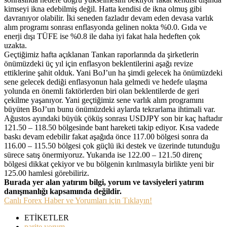
kimseyi ikna edebilmiş değil. Hatta kendisi de ikna olmuş gibi
davranıyor olabilir. İki seneden fazladır devam eden devasa varlık
alım programı sonrası enflasyonda gelinen nokta %0.0. Gıda ve
enerji dışı TÜFE ise %0.8 ile daha iyi fakat hala hedeften çok
uzakta.
Geçtiğimiz hafta açıklanan Tankan raporlarında da şirketlerin
önümüzdeki üç yıl için enflasyon beklentilerini aşağı revize
ettiklerine şahit olduk. Yani BoJ’un ha şimdi gelecek ha önümüzdeki
sene gelecek dediği enflasyonun hala gelmedi ve hedefe ulaşma
yolunda en önemli faktörlerden biri olan beklentilerde de geri
çekilme yaşanıyor. Yani geçtiğimiz sene varlık alım programını
büyüten BoJ’un bunu önümüzdeki aylarda tekrarlama ihtimali var.
Ağustos ayındaki büyük çöküş sonrası USDJPY son bir kaç haftadır
121.50 – 118.50 bölgesinde bant hareketi takip ediyor. Kısa vadede
baskı devam edebilir fakat aşağıda önce 117.00 bölgesi sonra da
116.00 – 115.50 bölgesi çok güçlü iki destek ve üzerinde tutunduğu
sürece satış önermiyoruz. Yukarıda ise 122.00 – 121.50 direnç
bölgesi dikkat çekiyor ve bu bölgenin kırılmasıyla birlikte yeni bir
125.00 hamlesi görebiliriz.
Burada yer alan yatırım bilgi, yorum ve tavsiyeleri yatırım
danışmanlığı kapsamında değildir.
Canlı Forex Haber ve Yorumları için Tıklayın!
ETİKETLER
parite yorum