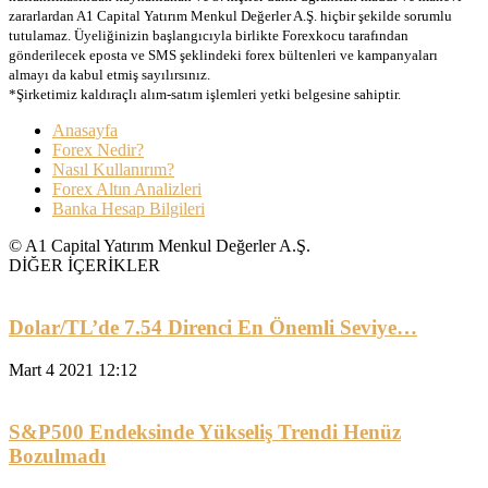
zararlardan A1 Capital Yatırım Menkul Değerler A.Ş. hiçbir şekilde sorumlu
tutulamaz. Üyeliğinizin başlangıcıyla birlikte Forexkocu tarafından
gönderilecek eposta ve SMS şeklindeki forex bültenleri ve kampanyaları
almayı da kabul etmiş sayılırsınız.
*Şirketimiz kaldıraçlı alım-satım işlemleri yetki belgesine sahiptir.
Anasayfa
Forex Nedir?
Nasıl Kullanırım?
Forex Altın Analizleri
Banka Hesap Bilgileri
© A1 Capital Yatırım Menkul Değerler A.Ş.
DİĞER İÇERİKLER
Dolar/TL’de 7.54 Direnci En Önemli Seviye…
Mart 4 2021 12:12
S&P500 Endeksinde Yükseliş Trendi Henüz
Bozulmadı