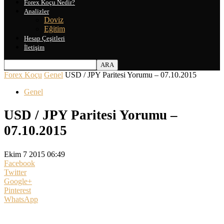
Forex Koçu Nedir?
Analizler
Doviz
Eğitim
Hesap Çeşitleri
İletişim
Forex Koçu
Genel
USD / JPY Paritesi Yorumu – 07.10.2015
Genel
USD / JPY Paritesi Yorumu –
07.10.2015
Ekim 7 2015 06:49
Facebook
Twitter
Google+
Pinterest
WhatsApp