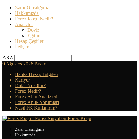
Zarar Olasılığınız
Hakkımızda
Forex Koçu Nedir?
Analizler
Doviz
Eğitim
Hesap Çeşitleri
İletişim
ARA
9 Ağustos 2026 Pazar
Banka Hesap Bilgileri
Kariyer
Dolar Ne Olur?
Forex Nedir?
Forex Altın Analizleri
Forex Anlık Yorumları
Nasıl FK Kullanırım?
Forex Koçu
Zarar Olasılığınız
Hakkımızda