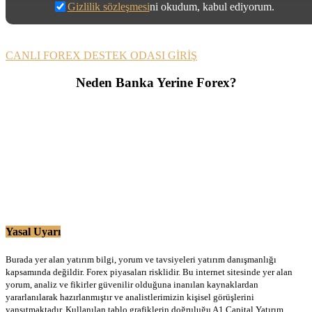
Gizlilik sözleşmesi
ni okudum, kabul ediyorum.
CANLI FOREX DESTEK ODASI GİRİŞ
Neden Banka Yerine Forex?
Yasal Uyarı
Burada yer alan yatırım bilgi, yorum ve tavsiyeleri yatırım danışmanlığı
kapsamında değildir. Forex piyasaları risklidir. Bu internet sitesinde yer alan
yorum, analiz ve fikirler güvenilir olduğuna inanılan kaynaklardan
yararlanılarak hazırlanmıştır ve analistlerimizin kişisel görüşlerini
yansıtmaktadır. Kullanılan tablo grafiklerin doğruluğu A1 Capital Yatırım