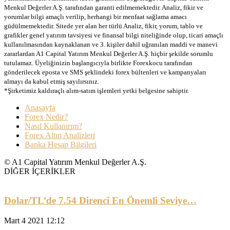
Menkul Değerler A.Ş. tarafından garanti edilmemektedir. Analiz, fikir ve
yorumlar bilgi amaçlı verilip, herhangi bir menfaat sağlama amacı
güdülmemektedir. Sitede yer alan her türlü Analiz, fikir, yorum, tablo ve
grafikler genel yatırım tavsiyesi ve finansal bilgi niteliğinde olup, ticari amaçlı
kullanılmasından kaynaklanan ve 3. kişiler dahil uğranılan maddi ve manevi
zararlardan A1 Capital Yatırım Menkul Değerler A.Ş. hiçbir şekilde sorumlu
tutulamaz. Üyeliğinizin başlangıcıyla birlikte Forexkocu tarafından
gönderilecek eposta ve SMS şeklindeki forex bültenleri ve kampanyaları
almayı da kabul etmiş sayılırsınız.
*Şirketimiz kaldıraçlı alım-satım işlemleri yetki belgesine sahiptir.
Anasayfa
Forex Nedir?
Nasıl Kullanırım?
Forex Altın Analizleri
Banka Hesap Bilgileri
© A1 Capital Yatırım Menkul Değerler A.Ş.
DİĞER İÇERİKLER
Dolar/TL’de 7.54 Direnci En Önemli Seviye…
Mart 4 2021 12:12