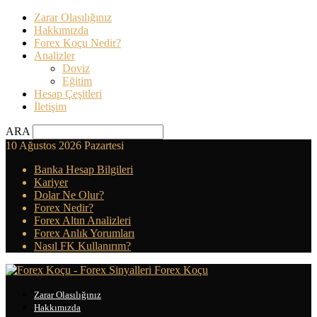
Zarar Olasılığınız
Hakkımızda
Forex Koçu Nedir?
Analizler
Doviz
Eğitim
Hesap Çeşitleri
İletişim
ARA
10 Ağustos 2026 Pazartesi
Banka Hesap Bilgileri
Kariyer
Dolar Ne Olur?
Forex Nedir?
Forex Altın Analizleri
Forex Anlık Yorumları
Nasıl FK Kullanırım?
Forex Koçu
Zarar Olasılığınız
Hakkımızda