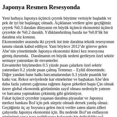
Japonya Resmen Resesyonda
Yeni haftaya Japonya üçüncü çeyrek büyüme verisiyle başladık ve
pek de iyi bir başlangıç olmadı. Açıklanan verilere göre geçtiğimiz
çeyrek %0.3 daralan dünyanın en büyük üçüncü ekonomisi üçüncü
çeyrekte de %0.2 daraldı. Yıllıklandırılmış bazda ise %0.8’lik bir
daralma söz konusu.
Ekonomistler arasında iki çeyrek üst üste daralma teknik resesyonun
tanımı olarak kabul ediliyor. Yani böylece 2012’de göreve gelen
Abe’nin yönetiminde Japonya ekonomisi ikinci kez resesyona
girmiş durumda. Daralmanın en büyük nedeni gerileyen özel sektör
sermaye yatırımları ile envanterler.
Envanterler büyümeden 0.5 yüzde puan çalarken özel sektör
yatırımları 0.2 yüzde puan çalmış Temmuz – Eylül döneminde.
Diğer yandan hane halkı harcamalarından 0.3 yüzde puanlık bir
katkı var. Rekor seviyelerde kar etmelerine ve başbakan Abe’den
daha fazla yatırım çağrısına rağmen Japon şirketleri başta Çin olmak
üzere global ekonomik görünümün zayıf olması nedeniyle yatırım
ve harcama yapmaktan çekinmiş gibi görünüyor.
Fakat üçüncü çeyrekte yaşanan daralma piyasalar ve Japonya
merkez bankası BoJ için pek sürpriz olmadı dersek yanlış olmaz.
Geçtiğimiz üç ay boyunca gelen öncü veriler zaten alarm zilleri
çalıyordu Japonya ekonomisi için. Bu nedenle BoJ’un enflasyon
görünümü veya para politikasına bakışında bir değişikliğe yol