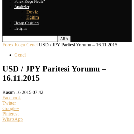
Forex Koçu Nedir?
Analizler
Doviz
Eğitim
Hesap Çeşitleri
İletişim
Forex Koçu
Genel
USD / JPY Paritesi Yorumu – 16.11.2015
Genel
USD / JPY Paritesi Yorumu –
16.11.2015
Kasım 16 2015 07:42
Facebook
Twitter
Google+
Pinterest
WhatsApp