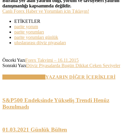
Burada yer alan yatırım bilgi, yorum ve tavsiyeleri yatırım
danışmanlığı kapsamında değildir.
Canlı Forex Haber ve Yorumları için Tıklayın!
ETİKETLER
parite yorum
parite yorumları
parite yorumları günlük
uluslararası döviz piyasaları
Önceki Yazı
Forex Takvimi – 16.11.2015
Sonraki Yazı
Döviz Piyasalarda Bugün Dikkat Çeken Seviyeler
BENZER YAZILAR
YAZARIN DİĞER İÇERİKLERİ
S&P500 Endeksinde Yükseliş Trendi Henüz
Bozulmadı
01.03.2021 Günlük Bülten