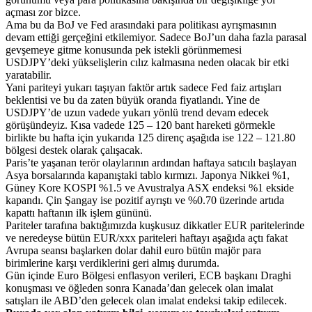
açması zor bizce.
Ama bu da BoJ ve Fed arasındaki para politikası ayrışmasının
devam ettiği gerçeğini etkilemiyor. Sadece BoJ’un daha fazla parasal
gevşemeye gitme konusunda pek istekli görünmemesi
USDJPY’deki yükselişlerin cılız kalmasına neden olacak bir etki
yaratabilir.
Yani pariteyi yukarı taşıyan faktör artık sadece Fed faiz artışları
beklentisi ve bu da zaten büyük oranda fiyatlandı. Yine de
USDJPY’de uzun vadede yukarı yönlü trend devam edecek
görüşündeyiz. Kısa vadede 125 – 120 bant hareketi görmekle
birlikte bu hafta için yukarıda 125 direnç aşağıda ise 122 – 121.80
bölgesi destek olarak çalışacak.
Paris’te yaşanan terör olaylarının ardından haftaya satıcılı başlayan
Asya borsalarında kapanıştaki tablo kırmızı. Japonya Nikkei %1,
Güney Kore KOSPI %1.5 ve Avustralya ASX endeksi %1 ekside
kapandı. Çin Şangay ise pozitif ayrıştı ve %0.70 üzerinde artıda
kapattı haftanın ilk işlem gününü.
Pariteler tarafına baktığımızda kuşkusuz dikkatler EUR paritelerinde
ve neredeyse bütün EUR/xxx pariteleri haftayı aşağıda açtı fakat
Avrupa seansı başlarken dolar dahil euro bütün majör para
birimlerine karşı verdiklerini geri almış durumda.
Gün içinde Euro Bölgesi enflasyon verileri, ECB başkanı Draghi
konuşması ve öğleden sonra Kanada’dan gelecek olan imalat
satışları ile ABD’den gelecek olan imalat endeksi takip edilecek.