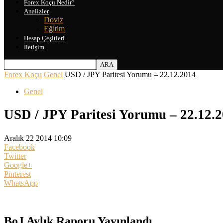
Forex Koçu Nedir?
Analizler
Doviz
Eğitim
Hesap Çeşitleri
İletişim
Forex Koçu
Genel
USD / JPY Paritesi Yorumu – 22.12.2014
Genel
USD / JPY Paritesi Yorumu – 22.12.
Aralık 22 2014 10:09
Facebook
Twitter
Google+
Pinterest
WhatsApp
BoJ Aylık Raporu Yayınlandı