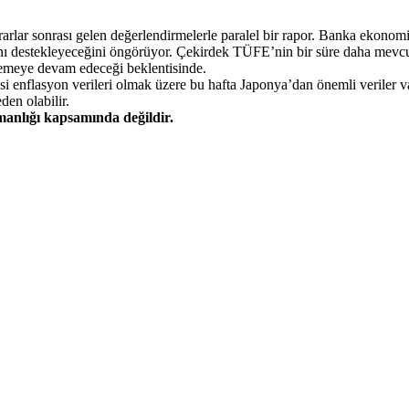
lar sonrası gelen değerlendirmelerle paralel bir rapor. Banka ekonomi
larını destekleyeceğini öngörüyor. Çekirdek TÜFE’nin bir süre daha mevc
lemeye devam edeceği beklentisinde.
i enflasyon verileri olmak üzere bu hafta Japonya’dan önemli veriler 
den olabilir.
şmanlığı kapsamında değildir.