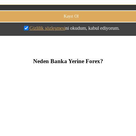
Gizlilik sözleşmesi
ni okudum, kabul ediyorum.
Neden Banka Yerine Forex?