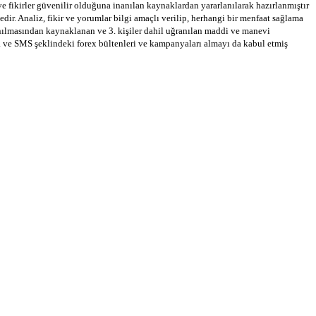
 ve fikirler güvenilir olduğuna inanılan kaynaklardan yararlanılarak hazırlanmıştır
dir. Analiz, fikir ve yorumlar bilgi amaçlı verilip, herhangi bir menfaat sağlama
llanılmasından kaynaklanan ve 3. kişiler dahil uğranılan maddi ve manevi
a ve SMS şeklindeki forex bültenleri ve kampanyaları almayı da kabul etmiş