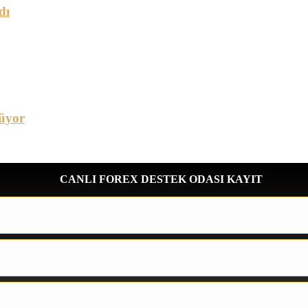
dı
üyor
CANLI FOREX DESTEK ODASI KAYIT