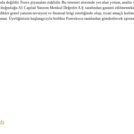
a değildir. Forex piyasaları risklidir. Bu internet sitesinde yer alan yorum, analiz
in doğruluğu A1 Capital Yatırım Menkul Değerler A.Ş. tarafından garanti edilmemekte
afikler genel yatırım tavsiyesi ve finansal bilgi niteliğinde olup, ticari amaçlı ku
lamaz. Üyeliğinizin başlangıcıyla birlikte Forexkocu tarafından gönderilecek epost
dı