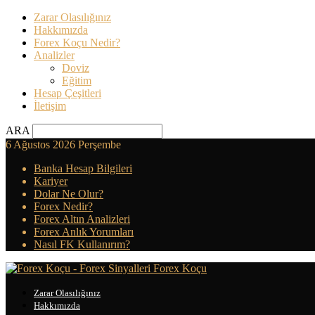
Zarar Olasılığınız
Hakkımızda
Forex Koçu Nedir?
Analizler
Doviz
Eğitim
Hesap Çeşitleri
İletişim
ARA
6 Ağustos 2026 Perşembe
Banka Hesap Bilgileri
Kariyer
Dolar Ne Olur?
Forex Nedir?
Forex Altın Analizleri
Forex Anlık Yorumları
Nasıl FK Kullanırım?
Forex Koçu
Zarar Olasılığınız
Hakkımızda