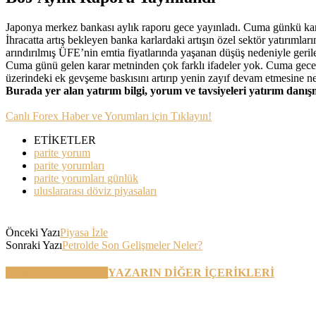
Japonya merkez bankası aylık raporu gece yayınladı. Cuma günkü karar
İhracatta artış bekleyen banka karlardaki artışın özel sektör yatırım
arındırılmış ÜFE’nin emtia fiyatlarında yaşanan düşüş nedeniyle geri
Cuma günü gelen karar metninden çok farklı ifadeler yok. Cuma geces
üzerindeki ek gevşeme baskısını artırıp yenin zayıf devam etmesine ne
Burada yer alan yatırım bilgi, yorum ve tavsiyeleri yatırım danı
Canlı Forex Haber ve Yorumları için Tıklayın!
ETİKETLER
parite yorum
parite yorumları
parite yorumları günlük
uluslararası döviz piyasaları
Önceki Yazı
Piyasa İzle
Sonraki Yazı
Petrolde Son Gelişmeler Neler?
BENZER YAZILAR
YAZARIN DİĞER İÇERİKLERİ