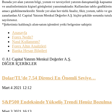
Burada yer alan yatırım bilgi, yorum ve tavsiyeleri yatırım danışmanlığı kapsamınd
ve analistlerimizin kişisel görüşlerini yansıtmaktadır. Kullanılan tablo grafikler
amacı güdülmemektedir. Sitede yer alan her türlü Analiz, fikir, yorum, tablo ve gr
zararlardan A1 Capital Yatırım Menkul Değerler A.Ş. hiçbir şekilde sorumlu tutu
sayılırsınız.
*Şirketimiz kaldıraçlı alım-satım işlemleri yetki belgesine sahiptir.
Anasayfa
Forex Nedir?
Nasıl Kullanırım?
Forex Altın Analizleri
Banka Hesap Bilgileri
© A1 Capital Yatırım Menkul Değerler A.Ş.
DİĞER İÇERİKLER
Dolar/TL’de 7.54 Direnci En Önemli Seviye…
Mart 4 2021 12:12
S&P500 Endeksinde Yükseliş Trendi Henüz Bozulma
Mart 3 2021 16:13