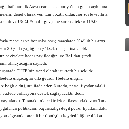
olduğu haftanın ilk Asya seansına Japonya’dan gelen açıklama
elerin genel olarak yen için pozitif olduğunu söyleyebiliriz
oyamadı ve USDJPY hafif gevşeme sonrası tekrar 119.00
zla mesailer ve bonuslar hariç maaşlarda %4’lük bir artış
son 20 yılda yaptığı en yüksek maaş artışı talebi.
n seviyelere kadar zayıfladığını ve BoJ’dan şimdi
ının olmayacağını söyledi.
uşmada TÜFE’nin trend olarak istikrarlı bir şekilde
hedefe ulaşacağını dile getirdi. Hedefe ulaşma
re bağlı olduğunu ifade eden Kuroda, petrol fiyatlarındaki
un vadede enflasyona destek sağlayacaktır dedi.
rı yayınlandı. Tutanaklarda çekirdek enflasyondaki zayıflama
gulanan politikanın başarısızlığı değil petrol fiyatlarındaki
asyon algısında önemli bir dönüşüm kaydedildiğine dikkat