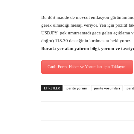
Bu dört madde de mevcut enflasyon görünümünde
gerek olmadığı mesajı veriyor. Yen için pozitif fak
USDJPY pek umursamadı gece gelen açıklama ve ve
doğru) 118.30 desteğinin kırılmasını bekliyoruz.
Burada yer alan yatırım bilgi, yorum ve tavsiy
Canlı Forex Haber ve Yorumları için Tıklayın!
ETİKETLER
parite yorum
parite yorumları
pari