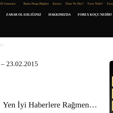
026 Cumartesi
Banka Hesap Bilgileri
Kariyer
Dolar Ne Olur?
Forex Nedir?
Forex
Forex
ZARAR OLASILIĞINIZ
HAKKIMIZDA
FOREX KOÇU NEDIR?
Koçu
015
 – 23.02.2015
Yen İyi Haberlere Rağmen…