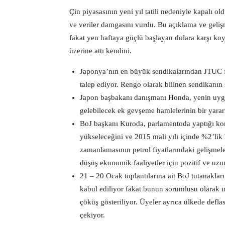
Çin piyasasının yeni yıl tatili nedeniyle kapalı 
ve veriler damgasını vurdu. Bu açıklama ve gelişm
fakat yen haftaya güçlü başlayan dolara karşı k
üzerine attı kendini.
Japonya’nın en büyük sendikalarından JTUC fa
talep ediyor. Rengo olarak bilinen sendikanın 
Japon başbakanı danışmanı Honda, yenin uygu
gelebilecek ek gevşeme hamlelerinin bir yarar
BoJ başkanı Kuroda, parlamentoda yaptığı kon
yükseleceğini ve 2015 mali yılı içinde %2’lik 
zamanlamasının petrol fiyatlarındaki gelişmele
düşüş ekonomik faaliyetler için pozitif ve uz
21 – 20 Ocak toplantılarına ait BoJ tutanakla
kabul ediliyor fakat bunun sorumlusu olarak uy
çöküş gösteriliyor. Üyeler ayrıca ülkede defl
çekiyor.