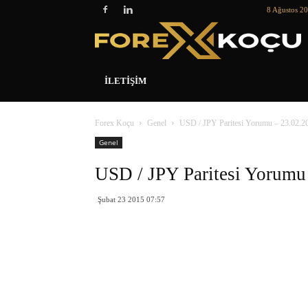
8 Ağustos 2
İLETIŞIM
Forex Koçu
Genel
USD / JPY Paritesi Yorumu – 23.02.2
Genel
USD / JPY Paritesi Yorumu
Şubat 23 2015 07:57