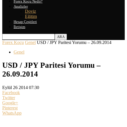
Forex Koçu Nedir?
Analizler
Doviz
Eğitim
Hesap Çeşitleri
İletişim
Forex Koçu
Genel
USD / JPY Paritesi Yorumu – 26.09.2014
Genel
USD / JPY Paritesi Yorumu –
26.09.2014
Eylül 26 2014 07:30
Facebook
Twitter
Google+
Pinterest
WhatsApp