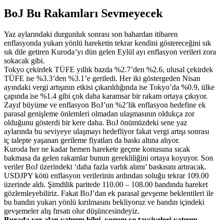
BoJ Bu Rakamları Sevmeyecek
Yaz aylarındaki durgunluk sonrası son bahardan itibaren
enflasyonda yukarı yönlü hareketin tekrar kendini göstereceğini sık
sık dile getiren Kuroda’yı dün gelen Eylül ayı enflasyon verileri zora
sokacak gibi.
Tokyo çekirdek TÜFE yıllık bazda %2.7’den %2.6, ulusal çekirdek
TÜFE ise %3.3’den %3.1’e geriledi. Her iki göstergeden Nisan
ayındaki vergi artışının etkisi çıkarıldığında ise Tokyo’da %0.9, ülke
çapında ise %1.4 gibi çok daha karamsar bir rakam ortaya çıkıyor.
Zayıf büyüme ve enflasyon BoJ’un %2’lik enflasyon hedefine ek
parasal genişleme önlemleri olmadan ulaşmasının oldukça zor
olduğunu gösterdi bir kere daha. BoJ önümüzdeki sene yaz
aylarında bu seviyeye ulaşmayı hedefliyor fakat vergi artışı sonrası
iç talepte yaşanan gerileme fiyatları da baskı altına alıyor.
Kuroda her ne kadar hemen harekete geçme konusuna sıcak
bakmasa da gelen rakamlar bunun gerekliliğini ortaya koyuyor. Son
veriler BoJ üzerindeki ‘daha fazla varlık alımı’ baskısını artıracak.
USDJPY kötü enflasyon verilerinin ardından soluğu tekrar 109.00
üzerinde aldı. Şimdilik paritede 110.00 – 108.00 bandında hareket
gözlemleyebiliriz. Fakat BoJ’dan ek parasal gevşeme beklentileri ile
bu bandın yukarı yönlü kırılmasını bekliyoruz ve bandın içindeki
gevşemeler alış fırsatı olur düşüncesindeyiz.
Burada yer alan yatırım bilgi, yorum ve tavsiyeleri yatırım