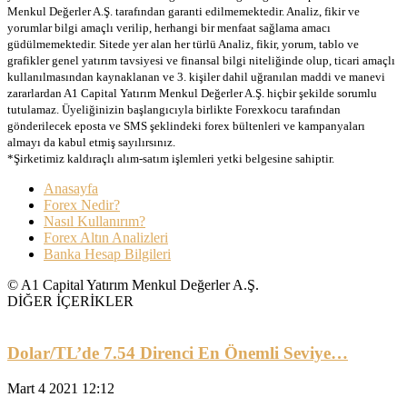
Menkul Değerler A.Ş. tarafından garanti edilmemektedir. Analiz, fikir ve
yorumlar bilgi amaçlı verilip, herhangi bir menfaat sağlama amacı
güdülmemektedir. Sitede yer alan her türlü Analiz, fikir, yorum, tablo ve
grafikler genel yatırım tavsiyesi ve finansal bilgi niteliğinde olup, ticari amaçlı
kullanılmasından kaynaklanan ve 3. kişiler dahil uğranılan maddi ve manevi
zararlardan A1 Capital Yatırım Menkul Değerler A.Ş. hiçbir şekilde sorumlu
tutulamaz. Üyeliğinizin başlangıcıyla birlikte Forexkocu tarafından
gönderilecek eposta ve SMS şeklindeki forex bültenleri ve kampanyaları
almayı da kabul etmiş sayılırsınız.
*Şirketimiz kaldıraçlı alım-satım işlemleri yetki belgesine sahiptir.
Anasayfa
Forex Nedir?
Nasıl Kullanırım?
Forex Altın Analizleri
Banka Hesap Bilgileri
© A1 Capital Yatırım Menkul Değerler A.Ş.
DİĞER İÇERİKLER
Dolar/TL’de 7.54 Direnci En Önemli Seviye…
Mart 4 2021 12:12