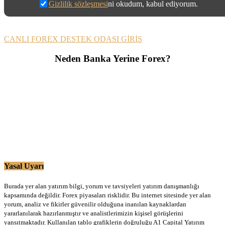
Gizlilik sözleşmesi
ni okudum, kabul ediyorum.
CANLI FOREX DESTEK ODASI GİRİŞ
Neden Banka Yerine Forex?
Yasal Uyarı
Burada yer alan yatırım bilgi, yorum ve tavsiyeleri yatırım danışmanlığı
kapsamında değildir. Forex piyasaları risklidir. Bu internet sitesinde yer alan
yorum, analiz ve fikirler güvenilir olduğuna inanılan kaynaklardan
yararlanılarak hazırlanmıştır ve analistlerimizin kişisel görüşlerini
yansıtmaktadır. Kullanılan tablo grafiklerin doğruluğu A1 Capital Yatırım