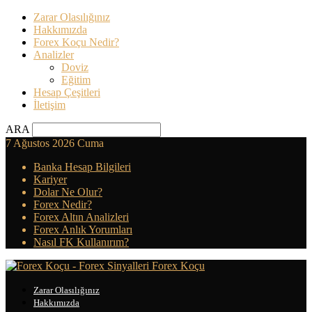
Zarar Olasılığınız
Hakkımızda
Forex Koçu Nedir?
Analizler
Doviz
Eğitim
Hesap Çeşitleri
İletişim
ARA
7 Ağustos 2026 Cuma
Banka Hesap Bilgileri
Kariyer
Dolar Ne Olur?
Forex Nedir?
Forex Altın Analizleri
Forex Anlık Yorumları
Nasıl FK Kullanırım?
Forex Koçu
Zarar Olasılığınız
Hakkımızda