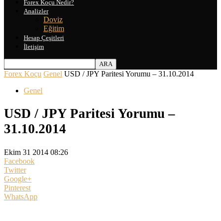
Forex Koçu Nedir?
Analizler
Doviz
Eğitim
Hesap Çeşitleri
İletişim
Forex Koçu
Genel
USD / JPY Paritesi Yorumu – 31.10.2014
Genel
USD / JPY Paritesi Yorumu –
31.10.2014
Ekim 31 2014 08:26
Facebook
Twitter
Google+
Pinterest
WhatsApp