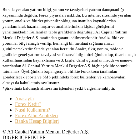
Burada yer alan yatırım bilgi, yorum ve tavsiyeleri yatırım danışmanlığı
kapsamında değildir. Forex piyasaları risklidir. Bu internet sitesinde yer alan
yorum, analiz ve fikirler güvenilir olduğuna inanılan kaynaklardan
yararlanılarak hazırlanmıştır ve analistlerimizin kişisel görüşlerini
yansıtmaktadır. Kullanılan tablo grafiklerin doğruluğu A1 Capital Yatırım
Menkul Değerler A.Ş. tarafından garanti edilmemektedir. Analiz, fikir ve
yorumlar bilgi amaçlı verilip, herhangi bir menfaat sağlama amacı
güdülmemektedir. Sitede yer alan her türlü Analiz, fikir, yorum, tablo ve
grafikler genel yatırım tavsiyesi ve finansal bilgi niteliğinde olup, ticari amaçlı
kullanılmasından kaynaklanan ve 3. kişiler dahil uğranılan maddi ve manevi
zararlardan A1 Capital Yatırım Menkul Değerler A.Ş. hiçbir şekilde sorumlu
tutulamaz. Üyeliğinizin başlangıcıyla birlikte Forexkocu tarafından
gönderilecek eposta ve SMS şeklindeki forex bültenleri ve kampanyaları
almayı da kabul etmiş sayılırsınız.
*Şirketimiz kaldıraçlı alım-satım işlemleri yetki belgesine sahiptir.
Anasayfa
Forex Nedir?
Nasıl Kullanırım?
Forex Altın Analizleri
Banka Hesap Bilgileri
© A1 Capital Yatırım Menkul Değerler A.Ş.
DİĞER İÇERİKLER