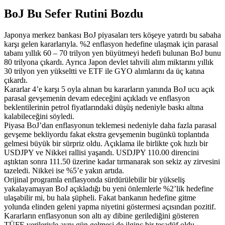
BoJ Bu Sefer Rutini Bozdu
Japonya merkez bankası BoJ piyasaları ters köşeye yatırdı bu sabaha
karşı gelen kararlarıyla. %2 enflasyon hedefine ulaşmak için parasal
tabanı yıllık 60 – 70 trilyon yen büyütmeyi hedefi bulunan BoJ bunu
80 trilyona çıkardı. Ayrıca Japon devlet tahvili alım miktarını yıllık
30 trilyon yen yükseltti ve ETF ile GYO alımlarını da üç katına
çıkardı.
Kararlar 4’e karşı 5 oyla alınan bu kararların yanında BoJ ucu açık
parasal gevşemenin devam edeceğini açıkladı ve enflasyon
beklentilerinin petrol fiyatlarındaki düşüş nedeniyle baskı altına
kalabileceğini söyledi.
Piyasa BoJ’dan enflasyonun teklemesi nedeniyle daha fazla parasal
gevşeme bekliyordu fakat ekstra gevşemenin bugünkü toplantıda
gelmesi büyük bir sürpriz oldu. Açıklama ile birlikte çok hızlı bir
USDJPY ve Nikkei rallisi yaşandı. USDJPY 110.00 direncini
aştıktan sonra 111.50 üzerine kadar tırmanarak son sekiz ay zirvesini
tazeledi. Nikkei ise %5’e yakın artıda.
Orijinal programla enflasyonda sürdürülebilir bir yükseliş
yakalayamayan BoJ açıkladığı bu yeni önlemlerle %2’lik hedefine
ulaşabilir mi, bu hala şüpheli. Fakat bankanın hedefine gitme
yolunda elinden geleni yapma niyetini göstermesi açısından pozitif.
Kararların enflasyonun son altı ay dibine gerilediğini gösteren
TÜFE verileriyle aynı gün gelmesi de ilginç bir tesadüf oldu.