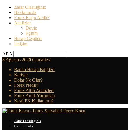
Zarar Olasılığınız
Hakkımızda
Forex Koçu Nedir?
Analizler
Doviz
Eğitim
Hesap Çeşitleri
İletişim
ARA
8 Ağustos 2026 Cumartesi
Banka Hesap Bilgileri
Kariyer
Dolar Ne Olur?
Forex Nedir?
Forex Altın Analizleri
Forex Anlık Yorumları
Nasıl FK Kullanırım?
Forex Koçu
Zarar Olasılığınız
Hakkımızda