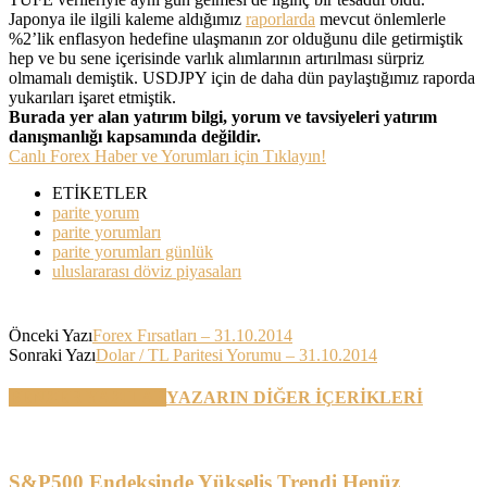
Japonya ile ilgili kaleme aldığımız
raporlarda
mevcut önlemlerle
%2’lik enflasyon hedefine ulaşmanın zor olduğunu dile getirmiştik
hep ve bu sene içerisinde varlık alımlarının artırılması sürpriz
olmamalı demiştik. USDJPY için de daha dün paylaştığımız raporda
yukarıları işaret etmiştik.
Burada yer alan yatırım bilgi, yorum ve tavsiyeleri yatırım
danışmanlığı kapsamında değildir.
Canlı Forex Haber ve Yorumları için Tıklayın!
ETİKETLER
parite yorum
parite yorumları
parite yorumları günlük
uluslararası döviz piyasaları
Önceki Yazı
Forex Fırsatları – 31.10.2014
Sonraki Yazı
Dolar / TL Paritesi Yorumu – 31.10.2014
BENZER YAZILAR
YAZARIN DİĞER İÇERİKLERİ
S&P500 Endeksinde Yükseliş Trendi Henüz