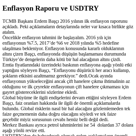
Enflasyon Raporu ve USDTRY
TCMB Başkanı Erdem Başçı 2016 yılının ilk enflasyon raporunu
açıkladı. Peki açıklamaların detaylarında neler var kısaca birlikte göz
atalım.
Öncelikle enflasyon tahmini ile başlayalım. 2016 yılı için
enflasyonun %7.5, 2017’de %6 ve 2018 yılında %5 hedefine
ulaşılması bekleniyor. Enflasyon konusunda kararlı olduklarının
altını çizen Başçı, enflasyonda düşüşün başlamaması durumunda
Türkiye’de dengelerin daha kötü bir hal alacağının altını çizdi.
Emtia fiyatlarındaki üzerindeki baskının enflasyona aşağı yönlü etki
yaptığını söyleyen Başçı, “Enflasyonu düşürücü her aracı kullanıp,
şokların etkisini azaltmamız gerekiyor.” dedi.Ocak ayında
enflasyonun yükseleceğini ancak çift hanelere çıkma ihtimalinin az
olduğunu ve ilk çeyrekte enflasyonun çift hanelere çıkmaması için
gayret göstereceklerini sözlerine ekledi.
Global büyüme ile ilgili endişelerini devam ettiğini söyleyen Erdem
Başçı, faiz oranları hakkında ile ilgili de önemli açıklamalarda
bulundu. Global risklerin nasıl bir hal alacağını gözlemlemeden tek
faize geçmemenin daha doğru olacağını söyledi ve tek faize
geçebilir miyiz sorusunun cevabı henüz belli değil dedi.
Merkez Bankası ayrıca petrol tahminlerini ise 54 dolardan 37 dolara
aşağı yönlü revize etti.
USDTRY’den de bahsedecek olursak gelen açıklamaların önemli