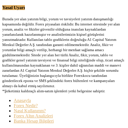
Yasal Uyarı
Burada yer alan yatırım bilgi, yorum ve tavsiyeleri yatırım danışmanlığı
kapsamında değildir. Forex piyasaları risklidir. Bu internet sitesinde yer alan
yorum, analiz ve fikirler güvenilir olduğuna inanılan kaynaklardan
yararlanılarak hazırlanmıştır ve analistlerimizin kişisel görüşlerini
yansıtmaktadır. Kullanılan tablo grafiklerin doğruluğu A1 Capital Yatırım
Menkul Değerler A.Ş. tarafından garanti edilmemektedir. Analiz, fikir ve
yorumlar bilgi amaçlı verilip, herhangi bir menfaat sağlama amacı
güdülmemektedir. Sitede yer alan her türlü Analiz, fikir, yorum, tablo ve
grafikler genel yatırım tavsiyesi ve finansal bilgi niteliğinde olup, ticari amaçlı
kullanılmasından kaynaklanan ve 3. kişiler dahil uğranılan maddi ve manevi
zararlardan A1 Capital Yatırım Menkul Değerler A.Ş. hiçbir şekilde sorumlu
tutulamaz. Üyeliğinizin başlangıcıyla birlikte Forexkocu tarafından
gönderilecek eposta ve SMS şeklindeki forex bültenleri ve kampanyaları
almayı da kabul etmiş sayılırsınız.
*Şirketimiz kaldıraçlı alım-satım işlemleri yetki belgesine sahiptir.
Anasayfa
Forex Nedir?
Nasıl Kullanırım?
Forex Altın Analizleri
Banka Hesap Bilgileri