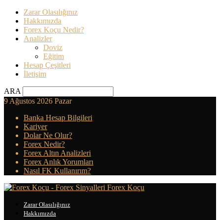
Zarar Olasılığınız
Hakkımızda
Forex Koçu Nedir?
Analizler
Doviz
Eğitim
Hesap Çeşitleri
İletişim
ARA
9 Ağustos 2026 Pazar
Banka Hesap Bilgileri
Kariyer
Dolar Ne Olur?
Forex Nedir?
Forex Altın Analizleri
Forex Anlık Yorumları
Nasıl FK Kullanırım?
Forex Koçu
Zarar Olasılığınız
Hakkımızda