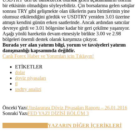
bir etkisinin olmadığını söyleyebiliriz. Çin borsalarına gelen satışlar
sonrası TRY gibi gelişmekte olan ülkelerin para birimlerinin yine
olumsuz etkilendiğini gördük ve USDTRY yeniden 3.03 üzerine
atmıştı kendini günün erken saatlerinde. Ancak ardından satıcılar
devreye girdi ve 3.01 bölgesine kadar bir geri çekilme yaşanıyor.
Aşağı yönlü hareketin devam etmesiyle birlikte 3.00 ve 2.98
bölgeleri önemli destek olarak karşımıza çıkıyor.
Burada yer alan yatırım bilgi, yorum ve tavsiyeleri yatırım
danışmanlığı kapsamında değildir.
Canlı Forex Haber ve Yorumları için Tıklayın!
ETİKETLER
dolar
doviz piyasaları
tl
usdtry analizi
Önceki Yazı
Uluslararası Döviz Piyasaları Raporu – 26.01.2016
Sonraki Yazı
FED YAZI DİZİSİ BÖLÜM 3
BENZER YAZILAR
YAZARIN DİĞER İÇERİKLERİ