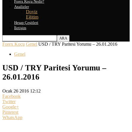
Forex Koçu Nedir?
Analizler
Doviz
Eğitim
Hesap Çeşitleri
İletişim
Forex Koçu
Genel
USD / TRY Paritesi Yorumu – 26.01.2016
Genel
USD / TRY Paritesi Yorumu –
26.01.2016
Ocak 26 2016 12:12
Facebook
Twitter
Google+
Pinterest
WhatsApp