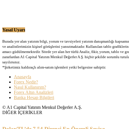
Yasal Uyarı
Burada yer alan yatırım bilgi, yorum ve tavsiyeleri yatırım danışmanlığı kapsamınd
ve analistlerimizin kişisel görüşlerini yansıtmaktadır. Kullanılan tablo grafikler
amacı güdülmemektedir. Sitede yer alan her türlü Analiz, fikir, yorum, tablo ve gr
zararlardan A1 Capital Yatırım Menkul Değerler A.Ş. hiçbir şekilde sorumlu tutu
sayılırsınız.
*Şirketimiz kaldıraçlı alım-satım işlemleri yetki belgesine sahiptir.
Anasayfa
Forex Nedir?
Nasıl Kullanırım?
Forex Altın Analizleri
Banka Hesap Bilgileri
© A1 Capital Yatırım Menkul Değerler A.Ş.
DİĞER İÇERİKLER
Dolar/TL’de 7.54 Direnci En Önemli Seviye…