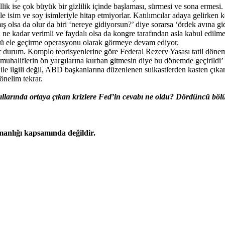
ellik ise çok büyük bir gizlilik içinde başlaması, sürmesi ve sona ermesi
iyle isim ve soy isimleriyle hitap etmiyorlar. Katılımcılar adaya gelirke
ış olsa da olur da biri ‘nereye gidiyorsun?’ diye sorarsa ‘ördek avına gi
n ne kadar verimli ve faydalı olsa da kongre tarafından asla kabul edilme
ünü ele geçirme operasyonu olarak görmeye devam ediyor.
r durum. Komplo teorisyenlerine göre Federal Rezerv Yasası tatil dönem
a muhaliflerin ön yargılarına kurban gitmesin diye bu dönemde geçirildi’
 ile ilgili değil, ABD başkanlarına düzenlenen suikastlerden kasten çıka
önelim tekrar.
ıllarında ortaya çıkan krizlere Fed’in cevabı ne oldu? Dördüncü b
şmanlığı kapsamında değildir.