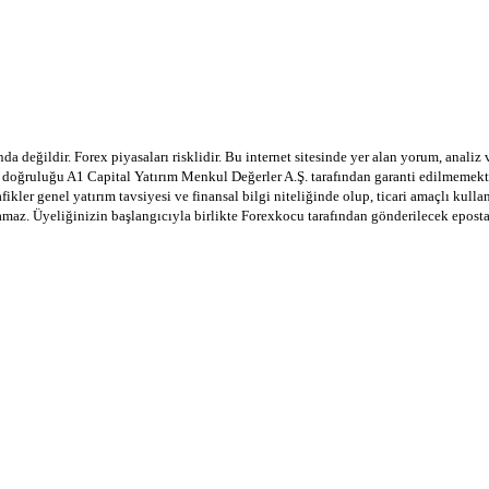
a değildir. Forex piyasaları risklidir. Bu internet sitesinde yer alan yorum, analiz
in doğruluğu A1 Capital Yatırım Menkul Değerler A.Ş. tarafından garanti edilmemekte
afikler genel yatırım tavsiyesi ve finansal bilgi niteliğinde olup, ticari amaçlı ku
lamaz. Üyeliğinizin başlangıcıyla birlikte Forexkocu tarafından gönderilecek epost