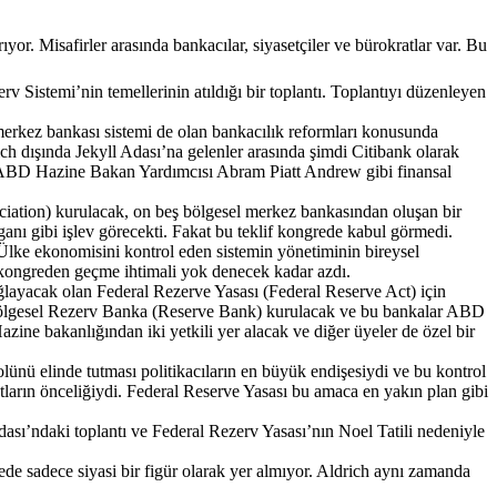
ıyor. Misafirler arasında bankacılar, siyasetçiler ve bürokratlar var. Bu
 Sistemi’nin temellerinin atıldığı bir toplantı. Toplantıyı düzenleyen
 merkez bankası sistemi de olan bankacılık reformları konusunda
 dışında Jekyll Adası’na gelenler arasında şimdi Citibank olarak
 ABD Hazine Bakan Yardımcısı Abram Piatt Andrew gibi finansal
sociation) kurulacak, on beş bölgesel merkez bankasından oluşan bir
anı gibi işlev görecekti. Fakat bu teklif kongrede kabul görmedi.
. Ülke ekonomisini kontrol eden sistemin yönetiminin bireysel
 kongreden geçme ihtimali yok denecek kadar azdı.
ğlayacak olan Federal Rezerve Yasası (Federal Reserve Act) için
rk bölgesel Rezerv Banka (Reserve Bank) kurulacak ve bu bankalar ABD
ine bakanlığından iki yetkili yer alacak ve diğer üyeler de özel bir
ünü elinde tutması politikacıların en büyük endişesiydi ve bu kontrol
arın önceliğiydi. Federal Reserve Yasası bu amaca en yakın plan gibi
dası’ndaki toplantı ve Federal Rezerv Yasası’nın Noel Tatili nedeniyle
e sadece siyasi bir figür olarak yer almıyor. Aldrich aynı zamanda