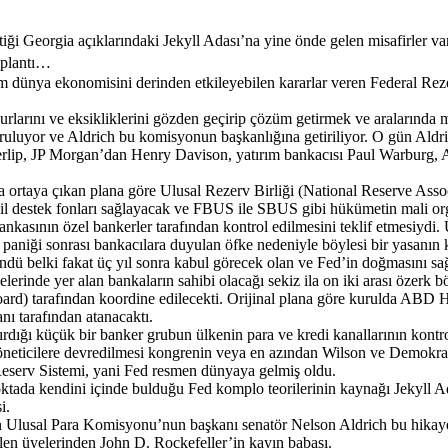
ettiği Georgia açıklarındaki Jekyll Adası’na yine önde gelen misafirler var
 toplantı…
dünya ekonomisini derinden etkileyebilen kararlar veren Federal Rezerv
surlarını ve eksikliklerini gözden geçirip çözüm getirmek ve aralarında
luyor ve Aldrich bu komisyonun başkanlığına getiriliyor. O gün Aldrich
rlip, JP Morgan’dan Henry Davison, yatırım bankacısı Paul Warburg,
ında ortaya çıkan plana göre Ulusal Rezerv Birliği (National Reserve As
cil destek fonları sağlayacak ve FBUS ile SBUS gibi hükümetin mali org
bankasının özel bankerler tarafından kontrol edilmesini teklif etmesiydi
 paniği sonrası bankacılara duyulan öfke nedeniyle böylesi bir yasanın
öndü belki fakat üç yıl sonra kabul görecek olan ve Fed’in doğmasını sa
elerinde yer alan bankaların sahibi olacağı sekiz ila on iki arası öze
d) tarafından koordine edilecekti. Orijinal plana göre kurulda ABD Haz
ı tarafından atanacaktı.
ığı küçük bir banker grubun ülkenin para ve kredi kanallarının kontrol
eticilere devredilmesi kongrenin veya en azından Wilson ve Demokratl
eserv Sistemi, yani Fed resmen dünyaya gelmiş oldu.
 noktada kendini içinde bulduğu Fed komplo teorilerinin kaynağı Jekyll A
i.
n Ulusal Para Komisyonu’nun başkanı senatör Nelson Aldrich bu hikayed
len üyelerinden John D. Rockefeller’in kayın babası.