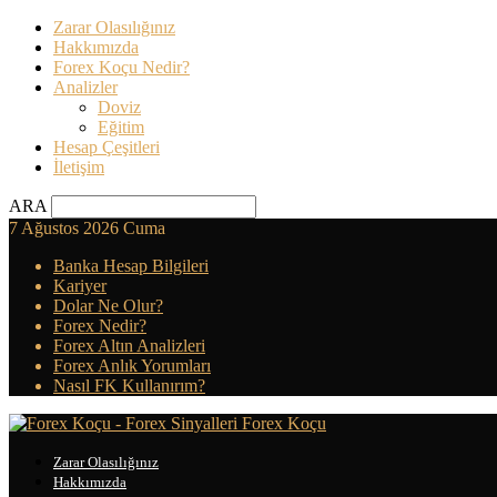
Zarar Olasılığınız
Hakkımızda
Forex Koçu Nedir?
Analizler
Doviz
Eğitim
Hesap Çeşitleri
İletişim
ARA
7 Ağustos 2026 Cuma
Banka Hesap Bilgileri
Kariyer
Dolar Ne Olur?
Forex Nedir?
Forex Altın Analizleri
Forex Anlık Yorumları
Nasıl FK Kullanırım?
Forex Koçu
Zarar Olasılığınız
Hakkımızda