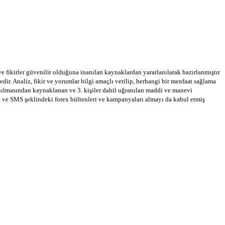
 ve fikirler güvenilir olduğuna inanılan kaynaklardan yararlanılarak hazırlanmıştır
dir. Analiz, fikir ve yorumlar bilgi amaçlı verilip, herhangi bir menfaat sağlama
llanılmasından kaynaklanan ve 3. kişiler dahil uğranılan maddi ve manevi
a ve SMS şeklindeki forex bültenleri ve kampanyaları almayı da kabul etmiş