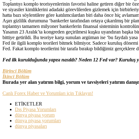
Toplantıyı komplo teorisyenlerinin favorisi haline getiren diğer bir öz
ve siyasiler kimliklerini adadaki görevlilerden gizlemek için birbirler
hatta bazı söylentilere göre katılımcılardan biri daha önce hiç avlamam
Aşırı gizlilik durumuna ‘bankerler tarafından ortaya çıkarılmış bir pla
toplantıyı tamamen milyoner bankerlerin finansal sisteminin kontrol
Yasanın 23 Aralık’ta kongreden geçirilmesi kuşku uyandıran başka bi
bittiye getirildi. Bu teoriye karşı sunulan argüman ise ‘bu faydalı yas
Fed ile ilgili komplo teorileri bitmek bilmiyor. Sadece kuruluş dönemi
Fed. Fakat komplo teorilerini bir tarafa bırakıp bildiğimiz gerçeklere d
Fed ilk kurulduğunda yapısı nasıldı? Neden 12 Fed var? Kuruluş y
Birinci Bölüm
İkinci Bölüm
Burada yer alan yatırım bilgi, yorum ve tavsiyeleri yatırım danı
Canlı Forex Haber ve Yorumları için Tıklayın!
ETİKETLER
Dış Piyasa Yorumları
dünya piyasa yorum
dünya piyasa yorumları
dünya piyasaları