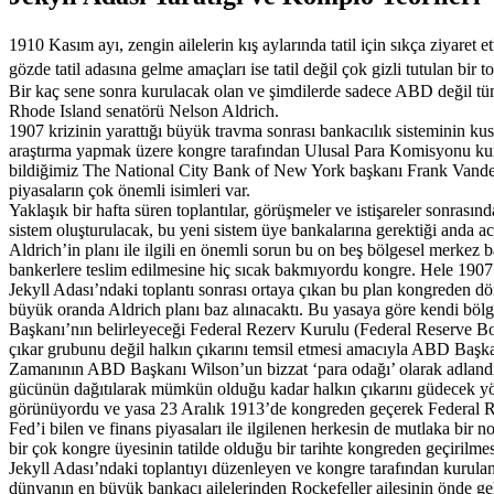
1910 Kasım ayı, zengin ailelerin kış aylarında tatil için sıkça ziyaret 
gözde tatil adasına gelme amaçları ise tatil değil çok gizli tutulan bir
Bir kaç sene sonra kurulacak olan ve şimdilerde sadece ABD değil tüm 
Rhode Island senatörü Nelson Aldrich.
1907 krizinin yarattığı büyük travma sonrası bankacılık sisteminin ku
araştırma yapmak üzere kongre tarafından Ulusal Para Komisyonu kuru
bildiğimiz The National City Bank of New York başkanı Frank Vande
piyasaların çok önemli isimleri var.
Yaklaşık bir hafta süren toplantılar, görüşmeler ve istişareler sonras
sistem oluşturulacak, bu yeni sistem üye bankalarına gerektiği anda a
Aldrich’in planı ile ilgili en önemli sorun bu on beş bölgesel merkez 
bankerlere teslim edilmesine hiç sıcak bakmıyordu kongre. Hele 1907
Jekyll Adası’ndaki toplantı sonrası ortaya çıkan bu plan kongreden d
büyük oranda Aldrich planı baz alınacaktı. Bu yasaya göre kendi bölg
Başkanı’nın belirleyeceği Federal Rezerv Kurulu (Federal Reserve Boar
çıkar grubunu değil halkın çıkarını temsil etmesi amacıyla ABD Başkan
Zamanının ABD Başkanı Wilson’un bizzat ‘para odağı’ olarak adlandırd
gücünün dağıtılarak mümkün olduğu kadar halkın çıkarını güdecek yön
görünüyordu ve yasa 23 Aralık 1913’de kongreden geçerek Federal R
Fed’i bilen ve finans piyasaları ile ilgilenen herkesin de mutlaka bir
bir çok kongre üyesinin tatilde olduğu bir tarihte kongreden geçirilmes
Jekyll Adası’ndaki toplantıyı düzenleyen ve kongre tarafından kurula
dünyanın en büyük bankacı ailelerinden Rockefeller ailesinin önde ge