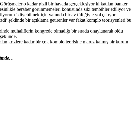
. Görüşmeler o kadar gizli bir havada gerçekleşiyor ki katılan banker
n kesinlikle beraber görünmemeleri konusunda sıkı tembihler ediliyor ve
diyorum.’ diyebilmek için yanında bir av tüfeğiyle yol çıkıyor.
zdi’ şeklinde bir açıklama getirenler var fakat komplo teorisyenleri bu
inde muhaliflerin kongrede olmadığı bir sırada onaylanarak oldu
 şeklinde.
rılan krizlere kadar bir çok komplo teorisine maruz kalmış bir kurum
ölümde…