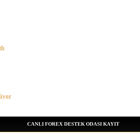
dı
üyor
CANLI FOREX DESTEK ODASI KAYIT