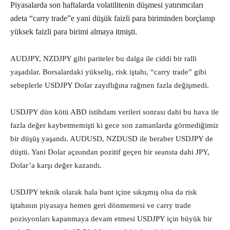
Piyasalarda son haftalarda volatilitenin düşmesi yatırımcıları
adeta “carry trade”e yani düşük faizli para biriminden borçlanıp
yüksek faizli para birimi almaya itmişti.
AUDJPY, NZDJPY gibi pariteler bu dalga ile ciddi bir ralli
yaşadılar. Borsalardaki yükseliş, risk iştahı, “carry trade” gibi
sebeplerle USDJPY Dolar zayıflığına rağmen fazla değişmedi.
USDJPY dün kötü ABD istihdam verileri sonrası dahi bu hava ile
fazla değer kaybetmemişti ki gece son zamanlarda görmediğimiz
bir düşüş yaşandı. AUDUSD, NZDUSD ile beraber USDJPY de
düştü. Yani Dolar açısından pozitif geçen bir seansta dahi JPY,
Dolar’a karşı değer kazandı.
USDJPY teknik olarak hala bant içine sıkışmış olsa da risk
iştahının piyasaya hemen geri dönmemesi ve carry trade
pozisyonları kapanmaya devam etmesi USDJPY için büyük bir