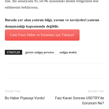
risk. Bu senaryoda 95.50-96 arasındaki destek bölgesinin test
edilmesini bekliyoruz.
Burada yer alan yatırım bilgi, yorum ve tavsiyeleri yatırım
danışmanlığı kapsamında değildir.
Canlı Forex Haber ve Yorumları için Tıklayın!
ETİKETLER
günün usdjpy yorumu
usdjpy analizi
Önceki Yazı
Sonraki Yazı
Bu Haber Piyasayı Vurdu!
Faiz Kararı Sonrası USDTRY’de
Görünüm Ne?