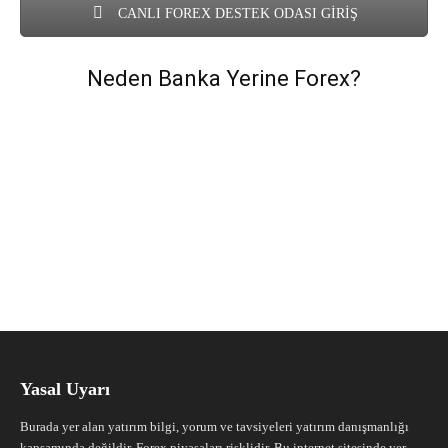
CANLI FOREX DESTEK ODASI GİRİŞ
Neden Banka Yerine Forex?
Yasal Uyarı
Burada yer alan yatırım bilgi, yorum ve tavsiyeleri yatırım danışmanlığı
kapsamında değildir. Forex piyasaları risklidir. Bu internet sitesinde yer