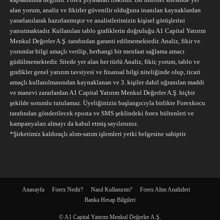
alan yorum, analiz ve fikirler güvenilir olduğuna inanılan kaynaklardan
yararlanılarak hazırlanmıştır ve analistlerimizin kişisel görüşlerini
yansıtmaktadır. Kullanılan tablo grafiklerin doğruluğu A1 Capital Yatırım
Menkul Değerler A.Ş. tarafından garanti edilmemektedir. Analiz, fikir ve
yorumlar bilgi amaçlı verilip, herhangi bir menfaat sağlama amacı
güdülmemektedir. Sitede yer alan her türlü Analiz, fikir, yorum, tablo ve
grafikler genel yatırım tavsiyesi ve finansal bilgi niteliğinde olup, ticari
amaçlı kullanılmasından kaynaklanan ve 3. kişiler dahil uğranılan maddi
ve manevi zararlardan A1 Capital Yatırım Menkul Değerler A.Ş. hiçbir
şekilde sorumlu tutulamaz. Üyeliğinizin başlangıcıyla birlikte Forexkocu
tarafından gönderilecek eposta ve SMS şeklindeki forex bültenleri ve
kampanyaları almayı da kabul etmiş sayılırsınız.
*Şirketimiz kaldıraçlı alım-satım işlemleri yetki belgesine sahiptir.
Anasayfa
Forex Nedir?
Nasıl Kullanırım?
Forex Altın Analizleri
Banka Hesap Bilgileri
© A1 Capital Yatırım Menkul Değerler A.Ş.