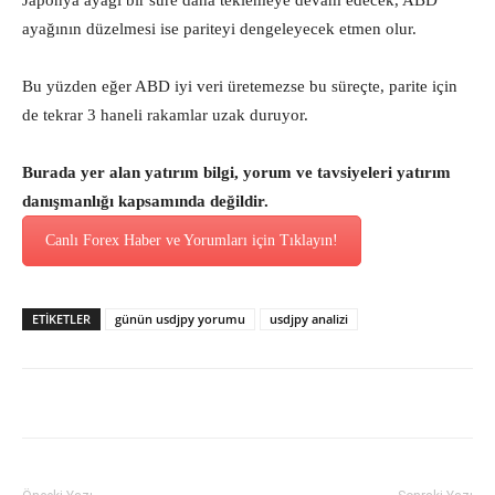
Japonya ayağı bir süre daha teklemeye devam edecek, ABD
ayağının düzelmesi ise pariteyi dengeleyecek etmen olur.
Bu yüzden eğer ABD iyi veri üretemezse bu süreçte, parite için
de tekrar 3 haneli rakamlar uzak duruyor.
Burada yer alan yatırım bilgi, yorum ve tavsiyeleri yatırım
danışmanlığı kapsamında değildir.
Canlı Forex Haber ve Yorumları için Tıklayın!
ETİKETLER
günün usdjpy yorumu
usdjpy analizi