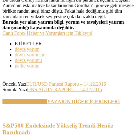
Zuma’nın eski maliye bakanlarından Gordhan’ı göreve getirmesiyle
birlikte randın ateşi biraz düştü. Fakat hala dediğimiz gibi tüm
zamanların en yüksek seviyesine çok da uzakta değil.
Burada yer alan yatırım bilgi, yorum ve tavsiyeleri yatırım
danışmanlığı kapsamında değildir.
Canlı Forex Haber ve Yorumları için Tıklayın!
ETİKETLER
döviz yorum
döviz yorumları
döviz yorumu
parite yorum
Önceki Yazı
EUR/USD Paritesi Raporu – 14.12.2015
Sonraki Yazı
ONS ALTIN RAPORU – 14.12.2015
BENZER YAZILAR
YAZARIN DİĞER İÇERİKLERİ
S&P500 Endeksinde Yükseliş Trendi Henüz
Bozulmadı