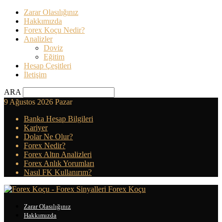
Zarar Olasılığınız
Hakkımızda
Forex Koçu Nedir?
Analizler
Doviz
Eğitim
Hesap Çeşitleri
İletişim
ARA
9 Ağustos 2026 Pazar
Banka Hesap Bilgileri
Kariyer
Dolar Ne Olur?
Forex Nedir?
Forex Altın Analizleri
Forex Anlık Yorumları
Nasıl FK Kullanırım?
Forex Koçu
Zarar Olasılığınız
Hakkımızda