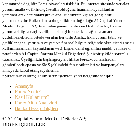
kapsamında değildir. Forex piyasaları risklidir. Bu internet sitesinde yer alan
yorum, analiz ve fikirler güvenilir olduğuna inanılan kaynaklardan
yararlanılarak hazırlanmıştır ve analistlerimizin kişisel görüşlerini
yansıtmaktadır. Kullanılan tablo grafiklerin doğruluğu A1 Capital Yatırım
Menkul Değerler A.Ş. tarafından garanti edilmemektedir. Analiz, fikir ve
yorumlar bilgi amaçlı verilip, herhangi bir menfaat sağlama amacı
güdülmemektedir. Sitede yer alan her türlü Analiz, fikir, yorum, tablo ve
grafikler genel yatırım tavsiyesi ve finansal bilgi niteliğinde olup, ticari amaçlı
kullanılmasından kaynaklanan ve 3. kişiler dahil uğranılan maddi ve manevi
zararlardan A1 Capital Yatırım Menkul Değerler A.Ş. hiçbir şekilde sorumlu
tutulamaz. Üyeliğinizin başlangıcıyla birlikte Forexkocu tarafından
gönderilecek eposta ve SMS şeklindeki forex bültenleri ve kampanyaları
almayı da kabul etmiş sayılırsınız.
*Şirketimiz kaldıraçlı alım-satım işlemleri yetki belgesine sahiptir.
Anasayfa
Forex Nedir?
Nasıl Kullanırım?
Forex Altın Analizleri
Banka Hesap Bilgileri
© A1 Capital Yatırım Menkul Değerler A.Ş.
DİĞER İÇERİKLER