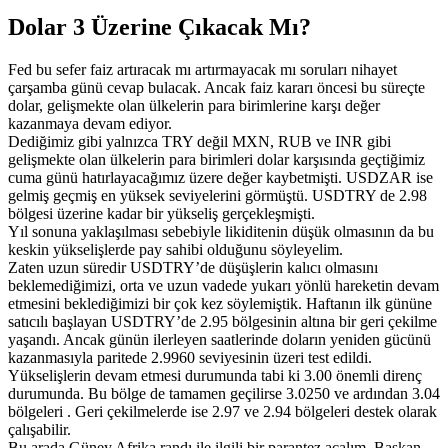
Dolar 3 Üzerine Çıkacak Mı?
Fed bu sefer faiz artıracak mı artırmayacak mı soruları nihayet
çarşamba günü cevap bulacak. Ancak faiz kararı öncesi bu süreçte
dolar, gelişmekte olan ülkelerin para birimlerine karşı değer
kazanmaya devam ediyor.
Dediğimiz gibi yalnızca TRY değil MXN, RUB ve INR gibi
gelişmekte olan ülkelerin para birimleri dolar karşısında geçtiğimiz
cuma günü hatırlayacağımız üzere değer kaybetmişti. USDZAR ise
gelmiş geçmiş en yüksek seviyelerini görmüştü. USDTRY de 2.98
bölgesi üzerine kadar bir yükseliş gerçekleşmişti.
Yıl sonuna yaklaşılması sebebiyle likiditenin düşük olmasının da bu
keskin yükselişlerde pay sahibi olduğunu söyleyelim.
Zaten uzun süredir USDTRY’de düşüşlerin kalıcı olmasını
beklemediğimizi, orta ve uzun vadede yukarı yönlü hareketin devam
etmesini beklediğimizi bir çok kez söylemiştik. Haftanın ilk gününe
satıcılı başlayan USDTRY’de 2.95 bölgesinin altına bir geri çekilme
yaşandı. Ancak günün ilerleyen saatlerinde doların yeniden gücünü
kazanmasıyla paritede 2.9960 seviyesinin üzeri test edildi.
Yükselişlerin devam etmesi durumunda tabi ki 3.00 önemli direnç
durumunda. Bu bölge de tamamen geçilirse 3.0250 ve ardından 3.04
bölgeleri . Geri çekilmelerde ise 2.97 ve 2.94 bölgeleri destek olarak
çalışabilir.
Bu arada Güney Afrika randı ile ilgili bir parantez açalım. Başkan