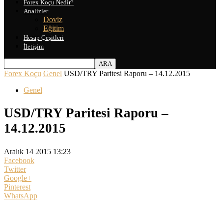
Forex Koçu Nedir?
Analizler
Doviz
Eğitim
Hesap Çeşitleri
İletişim
Forex Koçu
Genel
USD/TRY Paritesi Raporu – 14.12.2015
Genel
USD/TRY Paritesi Raporu –
14.12.2015
Aralık 14 2015 13:23
Facebook
Twitter
Google+
Pinterest
WhatsApp