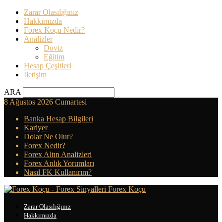
Zarar Olasılığınız
Hakkımızda
Forex Koçu Nedir?
Analizler
Doviz
Eğitim
Hesap Çeşitleri
İletişim
ARA
8 Ağustos 2026 Cumartesi
Banka Hesap Bilgileri
Kariyer
Dolar Ne Olur?
Forex Nedir?
Forex Altın Analizleri
Forex Anlık Yorumları
Nasıl FK Kullanırım?
Forex Koçu
Zarar Olasılığınız
Hakkımızda