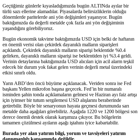
Geçtiğimiz günlerle kıyasladığımızda bugün ALTINda ayılar bir
türlü sazı ellerine alamadılar. Piyasalarda belirsizliklerin olduğu
dönemlerde paritelerde ani yön değişimleri yaşanıyor. Bugün
baktığımızda da değerli metalde çok fazla ani yön değişiminin
yaşandığını görebiliyoruz.
Bugün ekonomik takvime baktığımızda USD için belki de haftanın
en önemli verisi olan çekirdek dayanıklı malların siparişleri
açıklandı. Çekirdek dayanıklı malların siparişi beklentide %0.4
gelirken, dayanıklı malların siparişi ise beklentiden iyi %3.4 geldi.
Verinin detaylarına baktığımızda USD alıcıları için acil alarm teşkil
edecek bir durum yok fakat gelen verinin değerli metal üzerindeki
etkisi sınırlı oldu.
Yarın ABD’den öncü büyüme açıklanacak. Veriden sonra ise Fed
başkanı Yellen mikrofon başına geçecek. Fed’in bir numaralı
isminden şahin tonda açıklamaların gelmesi ve Haziran ayı faiz artışı
için iyimser bir tutum sergilemesi USD alışlarını beraberinde
getirebilir. Böyle bir senaryonun hayata geçmesi durumunda sarı
metalde daha aşağıları görebiliriz. Aşağıda 1220 ve 1200 bölgesi son
derece önemli destek olarak karşımıza çıkıyor. Bu bölgelerin
tamamen çözülmesi ayıların aşağı iştahını iyice kabartabilir.
Burada yer alan yatırım bilgi, yorum ve tavsiyeleri yatırım
danışmanlığı kapsamında değildir.