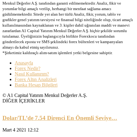
Menkul Değerler A.Ş. tarafından garanti edilmemektedir. Analiz, fikir ve
yorumlar bilgi amaçlı verilip, herhangi bir menfaat sağlama amacı
güdülmemektedir. Sitede yer alan her türlü Analiz, fikir, yorum, tablo ve
grafikler genel yatırım tavsiyesi ve finansal bilgi niteliğinde olup, ticari amaçlı
kullanılmasından kaynaklanan ve 3. kişiler dahil uğranılan maddi ve manevi
zararlardan A1 Capital Yatırım Menkul Değerler A.Ş. hiçbir şekilde sorumlu
tutulamaz. Üyeliğinizin başlangıcıyla birlikte Forexkocu tarafından
gönderilecek eposta ve SMS şeklindeki forex bültenleri ve kampanyaları
almayı da kabul etmiş sayılırsınız.
*Şirketimiz kaldıraçlı alım-satım işlemleri yetki belgesine sahiptir.
Anasayfa
Forex Nedir?
Nasıl Kullanırım?
Forex Altın Analizleri
Banka Hesap Bilgileri
© A1 Capital Yatırım Menkul Değerler A.Ş.
DİĞER İÇERİKLER
Dolar/TL’de 7.54 Direnci En Önemli Seviye…
Mart 4 2021 12:12