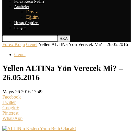
Forex Koçu Nedir?
Analizler
Doviz
Eğitim
Hesap Çeşitleri
İletişim
Forex Koçu
Genel
Yellen ALTINa Yön Verecek Mi? – 26.05.2016
Genel
Yellen ALTINa Yön Verecek Mi? –
26.05.2016
Mayıs 26 2016 17:49
Facebook
Twitter
Google+
Pinterest
WhatsApp