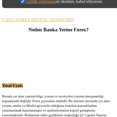
Gizlilik sözleşmesi
ni okudum, kabul ediyorum.
CANLI FOREX DESTEK ODASI GİRİŞ
Neden Banka Yerine Forex?
Yasal Uyarı
Burada yer alan yatırım bilgi, yorum ve tavsiyeleri yatırım danışmanlığı
kapsamında değildir. Forex piyasaları risklidir. Bu internet sitesinde yer alan
yorum, analiz ve fikirler güvenilir olduğuna inanılan kaynaklardan
yararlanılarak hazırlanmıştır ve analistlerimizin kişisel görüşlerini
yansıtmaktadır. Kullanılan tablo grafiklerin doğruluğu A1 Capital Yatırım