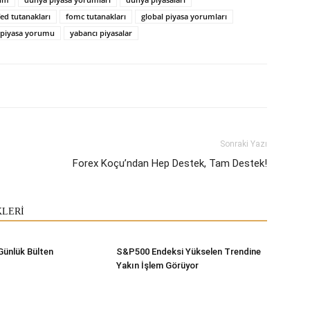
fed tutanakları
fomc tutanakları
global piyasa yorumları
 piyasa yorumu
yabancı piyasalar
Sonraki Yazı
Forex Koçu’ndan Hep Destek, Tam Destek!
KLERİ
Günlük Bülten
S&P500 Endeksi Yükselen Trendine
Yakın İşlem Görüyor