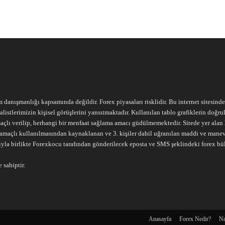
m danışmanlığı kapsamında değildir. Forex piyasaları risklidir. Bu internet sitesind
alistlerimizin kişisel görüşlerini yansıtmaktadır. Kullanılan tablo grafiklerin doğ
açlı verilip, herhangi bir menfaat sağlama amacı güdülmemektedir. Sitede yer alan he
ari amaçlı kullanılmasından kaynaklanan ve 3. kişiler dahil uğranılan maddi ve mane
ıyla birlikte Forexkocu tarafından gönderilecek eposta ve SMS şeklindeki forex bü
 sahiptir.
Anasayfa
Forex Nedir?
Na