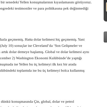
n bir senedeki Yellen konuşmalarının kıyaslamasını görüyoruz.
ongredeki testimoniler ve para politikasına pek değinmediği
zla geçmemiş. Hatta dolar kelimesi hiç geçmemiş. Yani
July 10) sonuçlar ise Cleveland’da ‘Son Gelişmeler ve
rtık dolar demeye başlamış. Global ve dolar kelimesi aynı
December 2) Washington Ekonomi Kulübünde’de yaptığı
uşmada ise Yellen bu üç kelimeyi ilk kez bir arada
übündeki toplantıda ise bu üç kelimeyi bolca kullanmış
en dünkü konuşmasında Çin, global, dolar ve petrol