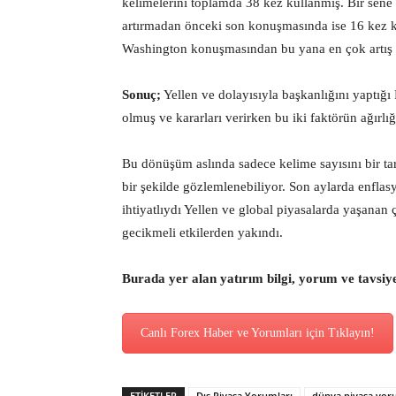
kelimelerini toplamda 38 kez kullanmış. Bir sene
artırmadan önceki son konuşmasında ise 16 kez k
Washington konuşmasından bu yana en çok artış gö
Sonuç;
Yellen ve dolayısıyla başkanlığını yaptığı
olmuş ve kararları verirken bu iki faktörün ağırlığ
Bu dönüşüm aslında sadece kelime sayısını bir tar
bir şekilde gözlemlenebiliyor. Son aylarda enflas
ihtiyatlıydı Yellen ve global piyasalarda yaşanan
gecikmeli etkilerden yakındı.
Burada yer alan yatırım bilgi, yorum ve tavsiy
Canlı Forex Haber ve Yorumları için Tıklayın!
ETİKETLER
Dış Piyasa Yorumları
dünya piyasa yo