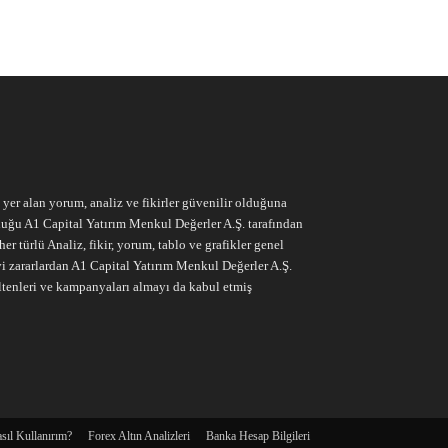
e yer alan yorum, analiz ve fikirler güvenilir olduğuna
ruluğu A1 Capital Yatırım Menkul Değerler A.Ş. tarafından
r türlü Analiz, fikir, yorum, tablo ve grafikler genel
vi zararlardan A1 Capital Yatırım Menkul Değerler A.Ş.
ltenleri ve kampanyaları almayı da kabul etmiş
sıl Kullanırım?
Forex Altın Analizleri
Banka Hesap Bilgileri