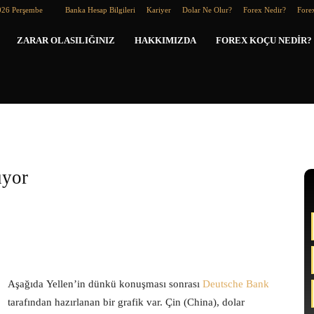
026 Perşembe
Banka Hesap Bilgileri
Kariyer
Dolar Ne Olur?
Forex Nedir?
Forex
Forex
ZARAR OLASILIĞINIZ
HAKKIMIZDA
FOREX KOÇU NEDIR?
Koçu
uyor
Aşağıda Yellen’in dünkü konuşması sonrası
Deutsche Bank
tarafından hazırlanan bir grafik var. Çin (China), dolar