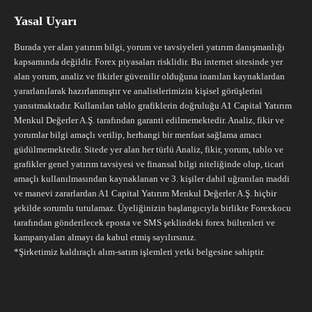
Yasal Uyarı
Burada yer alan yatırım bilgi, yorum ve tavsiyeleri yatırım danışmanlığı
kapsamında değildir. Forex piyasaları risklidir. Bu internet sitesinde yer
alan yorum, analiz ve fikirler güvenilir olduğuna inanılan kaynaklardan
yararlanılarak hazırlanmıştır ve analistlerimizin kişisel görüşlerini
yansıtmaktadır. Kullanılan tablo grafiklerin doğruluğu A1 Capital Yatırım
Menkul Değerler A.Ş. tarafından garanti edilmemektedir. Analiz, fikir ve
yorumlar bilgi amaçlı verilip, herhangi bir menfaat sağlama amacı
güdülmemektedir. Sitede yer alan her türlü Analiz, fikir, yorum, tablo ve
grafikler genel yatırım tavsiyesi ve finansal bilgi niteliğinde olup, ticari
amaçlı kullanılmasından kaynaklanan ve 3. kişiler dahil uğranılan maddi
ve manevi zararlardan A1 Capital Yatırım Menkul Değerler A.Ş. hiçbir
şekilde sorumlu tutulamaz. Üyeliğinizin başlangıcıyla birlikte Forexkocu
tarafından gönderilecek eposta ve SMS şeklindeki forex bültenleri ve
kampanyaları almayı da kabul etmiş sayılırsınız.
*Şirketimiz kaldıraçlı alım-satım işlemleri yetki belgesine sahiptir.