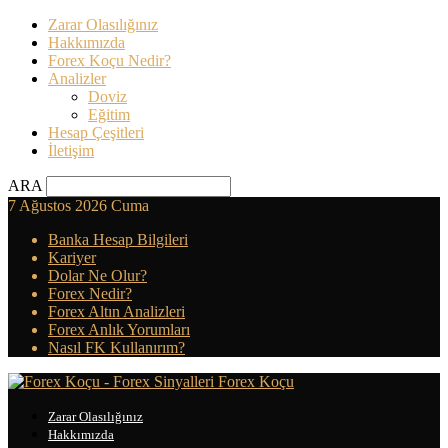
Zarar Olasılığınız
Hakkımızda
Forex Koçu Nedir?
Analizler
Doviz
Eğitim
Hesap Çeşitleri
İletişim
ARA
7 Ağustos 2026 Cuma
Banka Hesap Bilgileri
Kariyer
Dolar Ne Olur?
Forex Nedir?
Forex Altın Analizleri
Forex Anlık Yorumları
Nasıl FK Kullanırım?
Forex Koçu
Zarar Olasılığınız
Hakkımızda