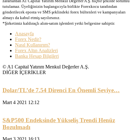
zararlardan A1 Capital Yatırım Menkul Değerler A.Ş. hiçbir şekilde sorumlu
tutulamaz. Üyeliğinizin başlangıcıyla birlikte Forexkocu tarafından
gönderilecek eposta ve SMS şeklindeki forex bültenleri ve kampanyaları
almayı da kabul etmiş sayılırsınız.
*Şirketimiz kaldıraçlı alım-satım işlemleri yetki belgesine sahiptir.
Anasayfa
Forex Nedir?
Nasıl Kullanırım?
Forex Altın Analizleri
Banka Hesap Bilgileri
© A1 Capital Yatırım Menkul Değerler A.Ş.
DİĞER İÇERİKLER
Dolar/TL’de 7.54 Direnci En Önemli Seviye…
Mart 4 2021 12:12
S&P500 Endeksinde Yükseliş Trendi Henüz
Bozulmadı
Mart 3 2021 16:13