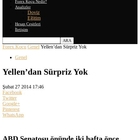
Forex Koçu Nedir?
Analizler
Doviz
Eğitim
Hesap Çeşitleri
İletişim
Forex Koçu
Genel
Yellen’dan Sürpriz Yok
Genel
Yellen’dan Sürpriz Yok
Şubat 27 2014 17:46
Facebook
Twitter
Google+
Pinterest
WhatsApp
ABD Senatosu önünde iki hafta önce