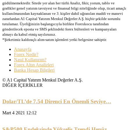
güdülmemektedir. Sitede yer alan her türlü Analiz, fikir, yorum, tablo ve
grafikler genel yatırım tavsiyesi ve finansal bilgi niteliğinde olup, ticari amaçlı
kullanılmasından kaynaklanan ve 3. kişiler dahil uğranılan maddi ve manevi
zararlardan A1 Capital Yatırım Menkul Değerler A.Ş. hiçbir şekilde sorumlu
tutulamaz. Üyeliğinizin başlangıcıyla birlikte Forexkocu tarafından
gönderilecek eposta ve SMS şeklindeki forex bültenleri ve kampanyaları
almayı da kabul etmiş sayılırsınız.
*Şirketimiz kaldıraçlı alım-satım işlemleri yetki belgesine sahiptir.
Anasayfa
Forex Nedir?
Nasıl Kullanırım?
Forex Altın Analizleri
Banka Hesap Bilgileri
© A1 Capital Yatırım Menkul Değerler A.Ş.
DİĞER İÇERİKLER
Dolar/TL’de 7.54 Direnci En Önemli Seviye…
Mart 4 2021 12:12
S&P500 Endeksinde Yükseliş Trendi Henüz