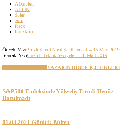
A1capital
ALTIN
dolar
euro
forex
forexkoçu
Önceki Yazı
Brexit Şimdi Nasıl Şekillenecek – 15 Mart 2019
Sonraki Yazı
Önemli Teknik Seviyeler – 18 Mart 2019
BENZER YAZILAR
YAZARIN DİĞER İÇERİKLERİ
S&P500 Endeksinde Yükseliş Trendi Henüz
Bozulmadı
01.03.2021 Günlük Bülten