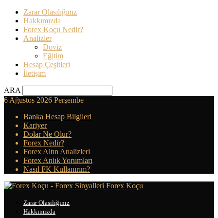
Zarar Olasılığınız
Hakkımızda
Forex Koçu Nedir?
Analizler
Doviz
Eğitim
Hesap Çeşitleri
İletişim
ARA
6 Ağustos 2026 Perşembe
Banka Hesap Bilgileri
Kariyer
Dolar Ne Olur?
Forex Nedir?
Forex Altın Analizleri
Forex Anlık Yorumları
Nasıl FK Kullanırım?
Forex Koçu
Zarar Olasılığınız
Hakkımızda