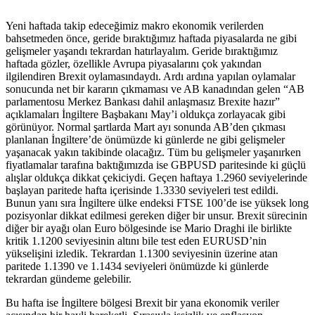
Yeni haftada takip edeceğimiz makro ekonomik verilerden
bahsetmeden önce, geride bıraktığımız haftada piyasalarda ne gibi
gelişmeler yaşandı tekrardan hatırlayalım. Geride bıraktığımız
haftada gözler, özellikle Avrupa piyasalarını çok yakından
ilgilendiren Brexit oylamasındaydı. Ardı ardına yapılan oylamalar
sonucunda net bir kararın çıkmaması ve AB kanadından gelen “AB
parlamentosu Merkez Bankası dahil anlaşmasız Brexite hazır”
açıklamaları İngiltere Başbakanı May’i oldukça zorlayacak gibi
görünüyor. Normal şartlarda Mart ayı sonunda AB’den çıkması
planlanan İngiltere’de önümüzde ki günlerde ne gibi gelişmeler
yaşanacak yakın takibinde olacağız. Tüm bu gelişmeler yaşanırken
fiyatlamalar tarafına baktığımızda ise GBPUSD paritesinde ki güçlü
alışlar oldukça dikkat çekiciydi. Geçen haftaya 1.2960 seviyelerinde
başlayan paritede hafta içerisinde 1.3330 seviyeleri test edildi.
Bunun yanı sıra İngiltere ülke endeksi FTSE 100’de ise yüksek long
pozisyonlar dikkat edilmesi gereken diğer bir unsur. Brexit sürecinin
diğer bir ayağı olan Euro bölgesinde ise Mario Draghi ile birlikte
kritik 1.1200 seviyesinin altını bile test eden EURUSD’nin
yükselişini izledik. Tekrardan 1.1300 seviyesinin üzerine atan
paritede 1.1390 ve 1.1434 seviyeleri önümüzde ki günlerde
tekrardan gündeme gelebilir.
Bu hafta ise İngiltere bölgesi Brexit bir yana ekonomik veriler