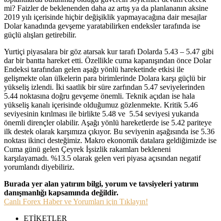
mi? Faizler de beklenenden daha az artış ya da planlananın aksine
2019 yılı içerisinde hiçbir değişiklik yapmayacağına dair mesajlar
Dolar kanadında gevşeme yaratabilirken endeksler tarafında ise
güçlü alışları getirebilir.
Yurtiçi piyasalara bir göz atarsak kur tarafı Dolarda 5.43 – 5.47 gibi
dar bir bantta hareket etti. Özellikle cuma kapanışından önce Dolar
Endeksi tarafından gelen aşağı yönlü hareketinde etkisi ile
gelişmekte olan ülkelerin para birimlerinde Dolara karşı güçlü bir
yükseliş izlendi. İki saatlik bir süre zarfından 5.47 seviyelerinden
5.44 noktasına doğru gevşeme önemli. Teknik açıdan ise hala
yükseliş kanalı içerisinde olduğumuz gözlenmekte. Kritik 5.46
seviyesinin kırılması ile birlikte 5.48 ve 5.54 seviyesi yukarıda
önemli dirençler olabilir. Aşağı yönlü hareketlerde ise 5.42 pariteye
ilk destek olarak karşımıza çıkıyor. Bu seviyenin aşağısında ise 5.36
noktası ikinci desteğimiz. Makro ekonomik datalara geldiğimizde ise
Cuma günü gelen Çeyrek İşsizlik rakamları bekleneni
karşılayamadı. %13.5 olarak gelen veri piyasa açısından negatif
yorumlandı diyebiliriz.
Burada yer alan yatırım bilgi, yorum ve tavsiyeleri yatırım
danışmanlığı kapsamında değildir.
Canlı Forex Haber ve Yorumları için Tıklayın!
ETİKETLER