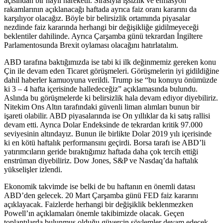
açısından bir hayli hareketli. Sırasıyla işsizlik ve enflasyon
rakamlarının açıklanacağı haftada ayrıca faiz oranı kararını da
karşılıyor olacağız. Böyle bir belirsizlik ortamında piyasalar
nezdinde faiz kararında herhangi bir değişikliğe gidilmeyeceği
beklentiler dahilinde. Ayrıca Çarşamba günü tekrardan İngiltere
Parlamentosunda Brexit oylaması olacağını hatırlatalım.
ABD tarafına baktığımızda ise tabi ki ilk değinmemiz gereken konu
Çin ile devam eden Ticaret görüşmeleri. Görüşmelerin iyi gidildiğine
dahil haberler kamuoyuna verildi. Trump ise “bu konuyu önümüzde
ki 3 – 4 hafta içerisinde halledeceğiz” açıklamasında bulundu.
Aslında bu görüşmelerde ki belirsizlik hala devam ediyor diyebiliriz.
Nitekim Ons Altın tarafındaki güvenli liman alımları bunun bir
işareti olabilir. ABD piyasalarında ise On yıllıklar da ki satış rallisi
devam etti. Ayrıca Dolar Endeksinde de tekrardan kritik 97.000
seviyesinin altındayız. Bunun ile birlikte Dolar 2019 yılı içerisinde
ki en kötü haftalık performansını geçirdi. Borsa tarafı ise ABD’li
yatırımcıların geride bıraktığımız haftada daha çok tercih ettiği
enstrüman diyebiliriz. Dow Jones, S&P ve Nasdaq’da haftalık
yükselişler izlendi.
Ekonomik takvimde ise belki de bu haftanın en önemli datası
ABD’den gelecek. 20 Mart Çarşamba günü FED faiz kararını
açıklayacak. Faizlerde herhangi bir değişiklik beklenmezken
Powell’ın açıklamaları önemle takibimizde olacak. Geçen
toplantılarda bulunmuş olduğu güvercin söylemler devam edecek