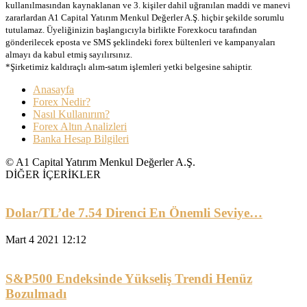
kullanılmasından kaynaklanan ve 3. kişiler dahil uğranılan maddi ve manevi
zararlardan A1 Capital Yatırım Menkul Değerler A.Ş. hiçbir şekilde sorumlu
tutulamaz. Üyeliğinizin başlangıcıyla birlikte Forexkocu tarafından
gönderilecek eposta ve SMS şeklindeki forex bültenleri ve kampanyaları
almayı da kabul etmiş sayılırsınız.
*Şirketimiz kaldıraçlı alım-satım işlemleri yetki belgesine sahiptir.
Anasayfa
Forex Nedir?
Nasıl Kullanırım?
Forex Altın Analizleri
Banka Hesap Bilgileri
© A1 Capital Yatırım Menkul Değerler A.Ş.
DİĞER İÇERİKLER
Dolar/TL’de 7.54 Direnci En Önemli Seviye…
Mart 4 2021 12:12
S&P500 Endeksinde Yükseliş Trendi Henüz
Bozulmadı