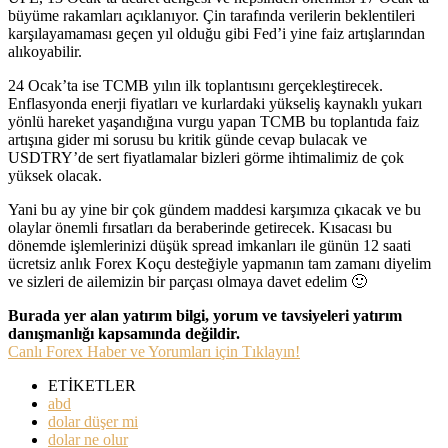
büyüme rakamları açıklanıyor. Çin tarafında verilerin beklentileri
karşılayamaması geçen yıl olduğu gibi Fed’i yine faiz artışlarından
alıkoyabilir.
24 Ocak’ta ise TCMB yılın ilk toplantısını gerçekleştirecek.
Enflasyonda enerji fiyatları ve kurlardaki yükseliş kaynaklı yukarı
yönlü hareket yaşandığına vurgu yapan TCMB bu toplantıda faiz
artışına gider mi sorusu bu kritik günde cevap bulacak ve
USDTRY’de sert fiyatlamalar bizleri görme ihtimalimiz de çok
yüksek olacak.
Yani bu ay yine bir çok gündem maddesi karşımıza çıkacak ve bu
olaylar önemli fırsatları da beraberinde getirecek. Kısacası bu
dönemde işlemlerinizi düşük spread imkanları ile günün 12 saati
ücretsiz anlık Forex Koçu desteğiyle yapmanın tam zamanı diyelim
ve sizleri de ailemizin bir parçası olmaya davet edelim 🙂
Burada yer alan yatırım bilgi, yorum ve tavsiyeleri yatırım
danışmanlığı kapsamında değildir.
Canlı Forex Haber ve Yorumları için Tıklayın!
ETİKETLER
abd
dolar düşer mi
dolar ne olur