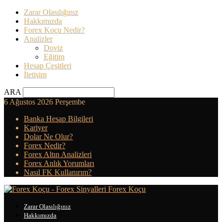
Zarar Olasılığınız
Hakkımızda
Forex Koçu Nedir?
Analizler
Doviz
Eğitim
Hesap Çeşitleri
İletişim
ARA
6 Ağustos 2026 Perşembe
Banka Hesap Bilgileri
Kariyer
Dolar Ne Olur?
Forex Nedir?
Forex Altın Analizleri
Forex Anlık Yorumları
Nasıl FK Kullanırım?
Forex Koçu
Zarar Olasılığınız
Hakkımızda