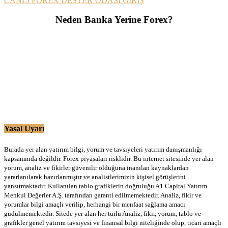
CANLI FOREX DESTEK ODASI GİRİŞ
Neden Banka Yerine Forex?
Yasal Uyarı
Burada yer alan yatırım bilgi, yorum ve tavsiyeleri yatırım danışmanlığı
kapsamında değildir. Forex piyasaları risklidir. Bu internet sitesinde yer alan
yorum, analiz ve fikirler güvenilir olduğuna inanılan kaynaklardan
yararlanılarak hazırlanmıştır ve analistlerimizin kişisel görüşlerini
yansıtmaktadır. Kullanılan tablo grafiklerin doğruluğu A1 Capital Yatırım
Menkul Değerler A.Ş. tarafından garanti edilmemektedir. Analiz, fikir ve
yorumlar bilgi amaçlı verilip, herhangi bir menfaat sağlama amacı
güdülmemektedir. Sitede yer alan her türlü Analiz, fikir, yorum, tablo ve
grafikler genel yatırım tavsiyesi ve finansal bilgi niteliğinde olup, ticari amaçlı