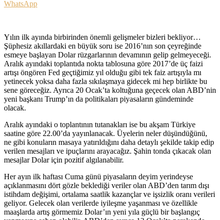
WhatsApp
Yılın ilk ayında birbirinden önemli gelişmeler bizleri bekliyor…
Şüphesiz akıllardaki en büyük soru ise 2016’nın son çeyreğinde
esmeye başlayan Dolar rüzgarlarının devamının gelip gelmeyeceği.
Aralık ayındaki toplantıda nokta tablosuna göre 2017’de üç faizi
artışı öngören Fed geçtiğimiz yıl olduğu gibi tek faiz artışıyla mı
yetinecek yoksa daha fazla sıkılaşmaya gidecek mi hep birlikte bu
sene göreceğiz. Ayrıca 20 Ocak’ta koltuğuna geçecek olan ABD’nin
yeni başkanı Trump’ın da politikaları piyasaların gündeminde
olacak.
Aralık ayındaki o toplantının tutanakları ise bu akşam Türkiye
saatine göre 22.00’da yayınlanacak. Üyelerin neler düşündüğünü,
ne gibi konuların masaya yatırıldığını daha detaylı şekilde takip edip
verilen mesajları ve ipuçlarını arayacağız. Şahin tonda çıkacak olan
mesajlar Dolar için pozitif algılanabilir.
Her ayın ilk haftası Cuma günü piyasaların deyim yerindeyse
açıklanmasını dört gözle beklediği veriler olan ABD’den tarım dışı
istihdam değişimi, ortalama saatlik kazançlar ve işsizlik oranı verileri
geliyor. Gelecek olan verilerde iyileşme yaşanması ve özellikle
maaşlarda artış görmemiz Dolar’ın yeni yıla güçlü bir başlangıç