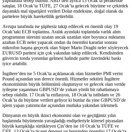
yapmasına sebep olabilir. ABD’den ayrıca 13 Ocak’ta perakende
satışlar, 18 Ocak’ta TÜFE, 27 Ocak’ta gelecek büyüme ve çekirdek
dayanıklı mal siparişleri verileri Dolar endeksine, doğal olarak da
paritelere büyük hareketlilik getirebilir.
Avrupa tarafında ise şüphesiz takip edilecek en önemli olay 19
Ocak’taki ECB toplantısı. Aralık ayındaki toplantıda varlık alım
programının süresini uzatan ancak uzatılan süre boyunca miktarını
azaltan ECB neler yapacak ondan da önemlisi kararlar sonrası
mikrofon başına geçecek olan Süper Mario Draghi neler söyleyecek
EURUSD paritesi için çok yakından takip edilecek. Kendisinden
güvercin tonda yorumlar gelmesi halinde parite üzerindeki baskı
iyice artabilir.
İngiltere’den ise 5 Ocak’ta açıklanacak olan hizmetler PMI verisi
Pound açısından son derece önemli. Hizmetler sektörü İngiltere
ekonomisinin büyük bölümünü oluşturuyor ve gelecek olan veride
iyileşme yaşanması GBPUSD’de yukarı yönlü bir rahatlamaya
sebep olabilir. 17 Ocak’ta enflasyon, 18 Ocak’ta istihdam ve 26
Ocak’ta da büyüme verileri geliyor ki bunlar da yine GBPUSD’de
işlem yapan yatırımcılar açısından mutlaka yakından izlenmeli.
Dünyanın en büyük ikinci ekonomisi olan ve geçtiğimiz yılın
başlarında büyümenin yavaşladığı endişeleriyle küresel piyasaları
büyük karışıklığa sürükleyen Çin’den ise 10 Ocak’ta TÜFE ve
ÜFE, 13 Ocak’ta ticaret dengesi ve hepsinden önemlisi 17 Ocak’ta