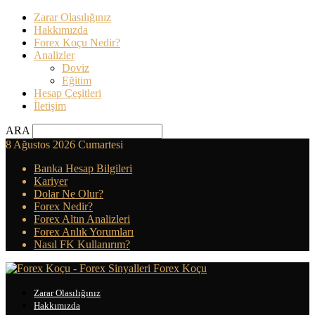
Zarar Olasılığınız
Hakkımızda
Forex Koçu Nedir?
Analizler
Doviz
Eğitim
Hesap Çeşitleri
İletişim
ARA
8 Ağustos 2026 Cumartesi
Banka Hesap Bilgileri
Kariyer
Dolar Ne Olur?
Forex Nedir?
Forex Altın Analizleri
Forex Anlık Yorumları
Nasıl FK Kullanırım?
Forex Koçu
Zarar Olasılığınız
Hakkımızda