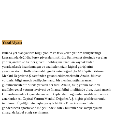
Yasal Uyarı
Burada yer alan yatırım bilgi, yorum ve tavsiyeleri yatırım danışmanlığı
kapsamında değildir. Forex piyasaları risklidir. Bu internet sitesinde yer alan
yorum, analiz ve fikirler güvenilir olduğuna inanılan kaynaklardan
yararlanılarak hazırlanmıştır ve analistlerimizin kişisel görüşlerini
yansıtmaktadır. Kullanılan tablo grafiklerin doğruluğu A1 Capital Yatırım
Menkul Değerler A.Ş. tarafından garanti edilmemektedir. Analiz, fikir ve
yorumlar bilgi amaçlı verilip, herhangi bir menfaat sağlama amacı
güdülmemektedir. Sitede yer alan her türlü Analiz, fikir, yorum, tablo ve
grafikler genel yatırım tavsiyesi ve finansal bilgi niteliğinde olup, ticari amaçlı
kullanılmasından kaynaklanan ve 3. kişiler dahil uğranılan maddi ve manevi
zararlardan A1 Capital Yatırım Menkul Değerler A.Ş. hiçbir şekilde sorumlu
tutulamaz. Üyeliğinizin başlangıcıyla birlikte Forexkocu tarafından
gönderilecek eposta ve SMS şeklindeki forex bültenleri ve kampanyaları
almayı da kabul etmiş sayılırsınız.