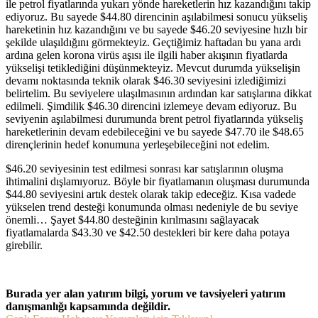
ile petrol fiyatlarında yukarı yönde hareketlerin hız kazandığını takip
ediyoruz. Bu sayede $44.80 direncinin aşılabilmesi sonucu yükseliş
hareketinin hız kazandığını ve bu sayede $46.20 seviyesine hızlı bir
şekilde ulaşıldığını görmekteyiz. Geçtiğimiz haftadan bu yana ardı
ardına gelen korona virüs aşısı ile ilgili haber akışının fiyatlarda
yükselişi tetiklediğini düşünmekteyiz. Mevcut durumda yükselişin
devamı noktasında teknik olarak $46.30 seviyesini izlediğimizi
belirtelim. Bu seviyelere ulaşılmasının ardından kar satışlarına dikkat
edilmeli. Şimdilik $46.30 direncini izlemeye devam ediyoruz. Bu
seviyenin aşılabilmesi durumunda brent petrol fiyatlarında yükseliş
hareketlerinin devam edebileceğini ve bu sayede $47.70 ile $48.65
dirençlerinin hedef konumuna yerleşebileceğini not edelim.
$46.20 seviyesinin test edilmesi sonrası kar satışlarının oluşma
ihtimalini dışlamıyoruz. Böyle bir fiyatlamanın oluşması durumunda
$44.80 seviyesini artık destek olarak takip edeceğiz. Kısa vadede
yükselen trend desteği konumunda olması nedeniyle de bu seviye
önemli… Şayet $44.80 desteğinin kırılmasını sağlayacak
fiyatlamalarda $43.30 ve $42.50 destekleri bir kere daha potaya
girebilir.
Burada yer alan yatırım bilgi, yorum ve tavsiyeleri yatırım
danışmanlığı kapsamında değildir.