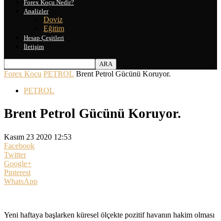
Forex Koçu Nedir?
Analizler
Doviz
Eğitim
Hesap Çeşitleri
İletişim
Forex Koçu
PETROL
Brent Petrol Gücünü Koruyor.
PETROL
Brent Petrol Gücünü Koruyor.
Kasım 23 2020 12:53
Facebook
Twitter
Google+
Pinterest
WhatsApp
Yeni haftaya başlarken küresel ölçekte pozitif havanın hakim olması